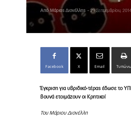
Από
Μάριος Διονέλλης
-
29 Σεπτεμβρίου, 201
Facebook
X
Email
Τυπών
Έγκριση για υβριδικό-τέρας έδωσε το Υ
βουνά ετοιμάζουν οι Κρητικοί
Του Μάριου Διονέλλη