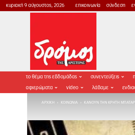
κυριακή 9 αύγουστος, 2026
επικοινωνία
σύνδεση
ε
Δρόμος
της
Αριστεράς
το θέμα της εβδομάδας
συνεντεύξεις
π
αφιερώματα
video
λάβαμε
ενδι
ΑΡΧΙΚΉ
ΚΟΙΝΩΝΊΑ
ΚΆΝΟΥΝ ΤΗΝ ΚΡΉΤΗ ΜΠΑΤΑΡ