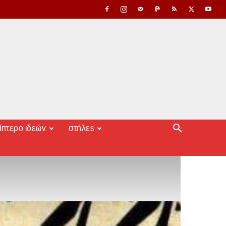
ίπτερο ιδεών
στήλες