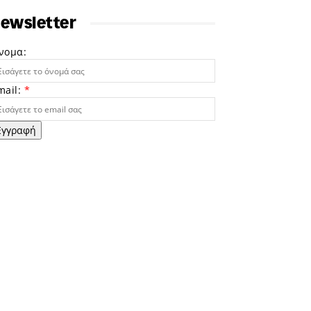
ewsletter
νομα:
mail:
*
Εγγραφή