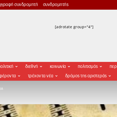
γγραφή συνδρομητή
συνδρομητής
[adrotate group="4"]
ολιτική
διεθνή
κοινωνία
πολιτισμός
περ
αφέροντα
τρέχοντα νέα
δρόμος της αριστεράς
ΊΑ