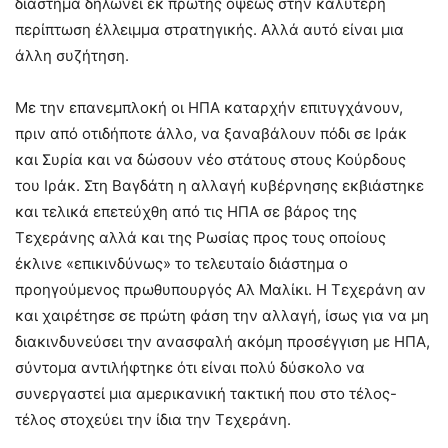
διάστημα δηλώνει εκ πρώτης όψεως στην καλύτερη
περίπτωση έλλειμμα στρατηγικής. Αλλά αυτό είναι μια
άλλη συζήτηση.
Με την επανεμπλοκή οι ΗΠΑ καταρχήν επιτυγχάνουν,
πριν από οτιδήποτε άλλο, να ξαναβάλουν πόδι σε Ιράκ
και Συρία και να δώσουν νέο στάτους στους Κούρδους
του Ιράκ. Στη Βαγδάτη η αλλαγή κυβέρνησης εκβιάστηκε
και τελικά επετεύχθη από τις ΗΠΑ σε βάρος της
Τεχεράνης αλλά και της Ρωσίας προς τους οποίους
έκλινε «επικινδύνως» το τελευταίο διάστημα ο
προηγούμενος πρωθυπουργός Αλ Μαλίκι. Η Τεχεράνη αν
και χαιρέτησε σε πρώτη φάση την αλλαγή, ίσως για να μη
διακινδυνεύσει την ανασφαλή ακόμη προσέγγιση με ΗΠΑ,
σύντομα αντιλήφτηκε ότι είναι πολύ δύσκολο να
συνεργαστεί μια αμερικανική τακτική που στο τέλος-
τέλος στοχεύει την ίδια την Τεχεράνη.