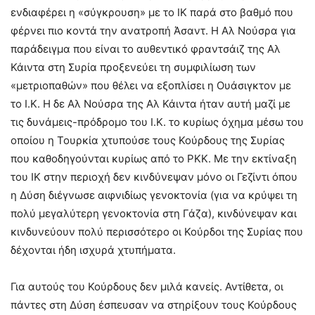
ενδιαφέρει η «σύγκρουση» με το ΙΚ παρά στο βαθμό που
φέρνει πιο κοντά την ανατροπή Άσαντ. Η Αλ Νούσρα για
παράδειγμα που είναι το αυθεντικό φραντσάιζ της Αλ
Κάιντα στη Συρία προξενεύει τη συμφιλίωση των
«μετριοπαθών» που θέλει να εξοπλίσει η Ουάσιγκτον με
το Ι.Κ. Η δε Αλ Νούσρα της Αλ Κάιντα ήταν αυτή μαζί με
τις δυνάμεις-πρόδρομο του Ι.Κ. το κυρίως όχημα μέσω του
οποίου η Τουρκία χτυπούσε τους Κούρδους της Συρίας
που καθοδηγούνται κυρίως από το ΡΚΚ. Με την εκτίναξη
του ΙΚ στην περιοχή δεν κινδύνεψαν μόνο οι Γεζίντι όπου
η Δύση διέγνωσε αιφνιδίως γενοκτονία (για να κρύψει τη
πολύ μεγαλύτερη γενοκτονία στη Γάζα), κινδύνεψαν και
κινδυνεύουν πολύ περισσότερο οι Κούρδοι της Συρίας που
δέχονται ήδη ισχυρά χτυπήματα.
Για αυτούς του Κούρδους δεν μιλά κανείς. Αντίθετα, οι
πάντες στη Δύση έσπευσαν να στηρίξουν τους Κούρδους