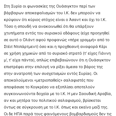
Στη Συρία οι φωνασκίες της Ουάσιγκτον περί των
βάρβαρων αποκεφαλισμών του Ι.Κ. δεν μπορούν να
κρύψουν ότι κύριος στόχος είναι ο Άσαντ και όχι το Ι.Κ.
Τόσο η σπουδή να ανακοινωθεί ότι θα υπάρξουν
χτυπήματα εντός του συριακού εδάφους (είχε προηγηθεί
σε αυτό ο Ολάντ αφού προφανώς «πήρε γραμμή» από το
Στέιτ Ντιπάρτμεντ) όσο και η προχθεσινή αναφορά Κέρι
σε χρήση χημικών από το συριακό στρατό (τ’ είχες Γιάννη
μ’, τ’ είχα πάντα), απλώς επιβεβαιώνουν ότι η Ουάσιγκτον
επιστρέφει στην επιλογή να ρίξει άμεσα το βάρος της
στην ανατροπή των συσχετισμών εντός Συρίας. Οι
αποκαλούμενοι «μετριοπαθείς» σαλαφιστές που
αποφάσισε το Κογκρέσο να εξοπλίσει αποτελούν
συγκοινωνούντα δοχεία με το Ι.Κ. Η μεν Σαουδική Αραβία,
αν και μητέρα του πολιτικού σαλαφισμού, βρίσκεται
όντως σε σύγκρουση με το Ι.Κ. όπως και εκείνο μαζί της.
Οι δε ΗΠΑ παρά τους φαινόμενους βομβαρδισμούς δεν τις