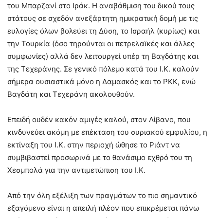
του Μπαρζανί στο Ιράκ. Η αναβάθμιση του δικού τους
στάτους σε σχεδόν ανεξάρτητη ημικρατική δομή με τις
ευλογίες όλων βολεύει τη Δύση, το Ισραήλ (κυρίως) και
την Τουρκία (όσο τηρούνται οι πετρελαϊκές και άλλες
συμφωνίες) αλλά δεν λειτουργεί υπέρ τη Βαγδάτης και
της Τεχεράνης. Σε γενικό πόλεμο κατά του Ι.Κ. καλούν
σήμερα ουσιαστικά μόνο η Δαμασκός και το ΡΚΚ, ενώ
Βαγδάτη και Τεχεράνη ακολουθούν.
Επειδή ουδέν κακόν αμιγές καλού, στον Λίβανο, που
κινδυνεύει ακόμη με επέκταση του συριακού εμφυλίου, η
εκτίναξη του Ι.Κ. στην περιοχή ώθησε το Ριάντ να
συμβιβαστεί προσωρινά με το θανάσιμο εχθρό του τη
Χεσμπολά για την αντιμετώπιση του Ι.Κ.
Από την όλη εξέλιξη των πραγμάτων το πιο σημαντικό
εξαγόμενο είναι η απειλή πλέον που επικρέμεται πάνω