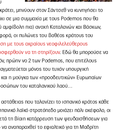
υ
κράτει, μηνύουν στον Σάντσεθ να κυνηγήσει το
όχι σε μια συμμαχία με τους Podemos που θα
λύ αμφίβολη πια) ανοχή Καταλανών και Βάσκων,
 φορά, οι πυλώνες του βαθέος κράτους του
ση με τους ακραίους νεοφιλελεύθερους
ροσφερθούν να τη στηρίξουν
. Εδώ θα μπορούσε να
χόν, πρώην νο 2 των Podemos, που επιτέλους
ραγματεύεται μόνος του τυχόν υπουργική
 και η μούγκα των «προοδευτικών» Ευρωπαίων
ροσώπων του καταλανικού λαού…
ς αστάθειας που ταλανίζει το ισπανικό κράτος κάθε
ισπανικό λαϊκό στρατόπεδο μοιάζει πάλι ακέφαλο, οι
μετά τη βίαιη κατάρρευση των ψευδαισθήσεων για
ό να αναπαραχθεί το εφιαλτικό για τη Μαδρίτη