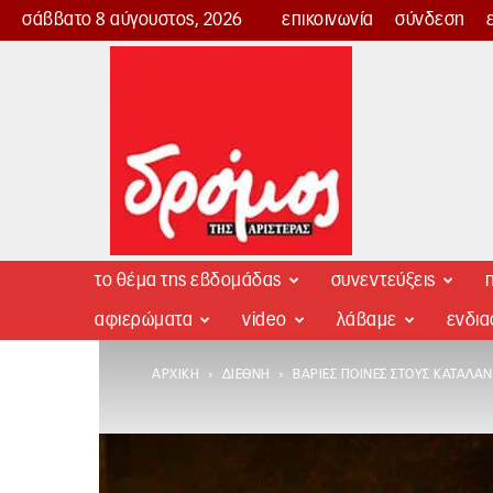
σάββατο 8 αύγουστος, 2026
επικοινωνία
σύνδεση
Δρόμος
της
Αριστεράς
το θέμα της εβδομάδας
συνεντεύξεις
π
αφιερώματα
video
λάβαμε
ενδι
ΑΡΧΙΚΉ
ΔΙΕΘΝΉ
ΒΑΡΙΈΣ ΠΟΙΝΈΣ ΣΤΟΥΣ ΚΑΤΑΛΑ