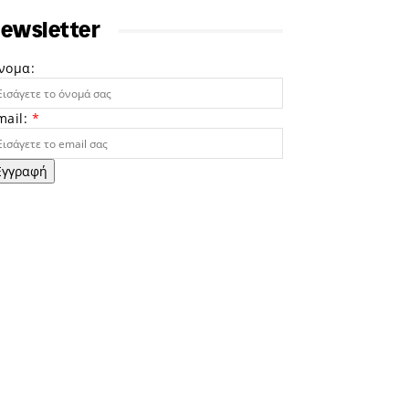
ewsletter
νομα:
mail:
*
Εγγραφή