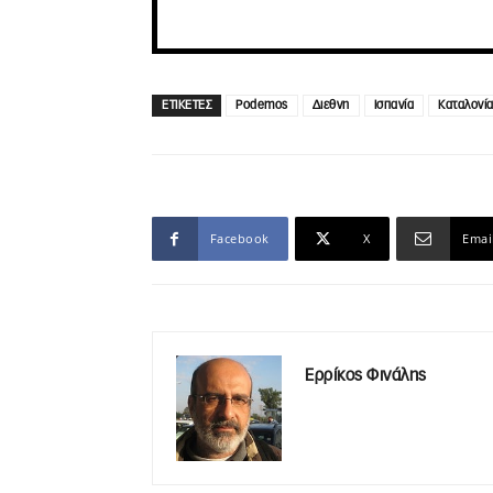
ΕΤΙΚΕΤΕΣ
Podemos
Διεθνη
Ισπανία
Καταλονί
Facebook
X
Emai
Ερρίκος Φινάλης