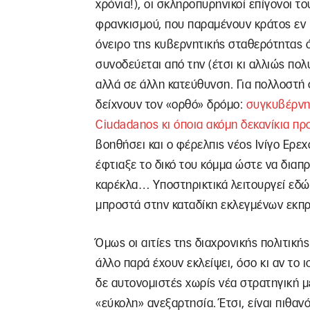
χρόνια!), οι σκληροπυρηνικοί επίγονοι το
φρανκισμού, που παραμένουν κράτος εν 
όνειρο της κυβερνητικής σταθερότητας 
συνοδεύεται από την (έτσι κι αλλιώς πο
αλλά σε άλλη κατεύθυνση. Για πολλοστή
δείχνουν τον «ορθό» δρόμο:
συγκυβέρνη
Ciudadanos κι όποια ακόμη δεκανίκια π
βοηθήσει και ο φέρελπις νέος Ινίγο Ερε
έφτιαξε το δικό του κόμμα ώστε να διαπ
καρέκλα… Υποστηρικτικά λειτουργεί εδώ
μπροστά στην καταδίκη εκλεγμένων εκπ
Όμως οι αιτίες της διαχρονικής πολιτική
άλλο παρά έχουν εκλείψει, όσο κι αν το 
δε αυτονομιστές χωρίς νέα στρατηγική 
«εύκολη» ανεξαρτησία. Έτσι, είναι πιθαν