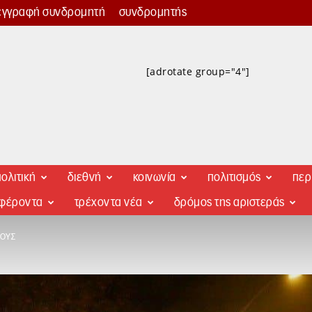
εγγραφή συνδρομητή
συνδρομητής
[adrotate group="4"]
ολιτική
διεθνή
κοινωνία
πολιτισμός
περ
αφέροντα
τρέχοντα νέα
δρόμος της αριστεράς
ΝΟΎΣ