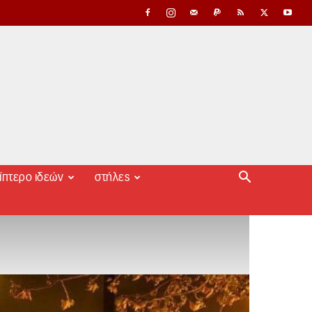
ίπτερο ιδεών
στήλες