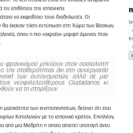
 τις επιθέσεις της ισπανικής
n
άταια να εκφοβίσει τους διαδηλωτές. Οι
Ό
ν θα έκαναν τόση εντύπωση στη Χώρα των Βάσκων,
αλονία, όπου η πιο «ακραία» μορφή άμυνας ήταν
E
.
ου φρανκισμού μηνύουν στον σοσιαλιστή
ο της σταθερότητας όχι στη συνεργασία
νοχή των αυτονομιστών, αλλά σε μια
ους νεοφιλελεύθερους Ciudadanos κι
θούν να τη στηρίξουν
 μαζικότητα των κινητοποιήσεων, δείχνει ότι έχει
μυρίων Καταλανών με το ισπανικό κράτος. Επιπλέον,
ια από μια Μαδρίτη η οποία απαιτεί υποταγή άνευ