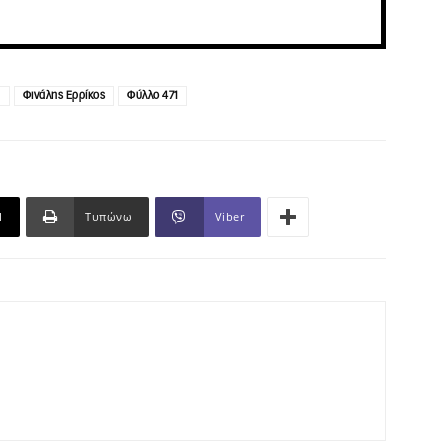
α
Φινάλης Ερρίκος
Φύλλο 471
l
Τυπώνω
Viber