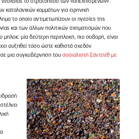
ς νεολαίας το στρατόπεδο των «απελπισμένων»:
των καταλανικών κομμάτων για ειρηνική
λημα το οποίο αντιμετωπίζουν οι ηγεσίες της
νίας και των άλλων πολιτικών σχηματισμών που
 μπλοκ: μία δεύτερη περιπλοκή, πιο σοβαρή, είναι
έχει αυξηθεί τόσο ώστε καθιστά σχεδόν
 σε μια συγκυβέρνηση του
σοσιαλιστή Σάντσεθ με
πίδρασή
 στέλνει
λική
ρα