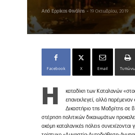
Από
Ερρίκος Φινάλης
-
19 Οκτωβρίου, 2019
Facebook
X
Email
Τυπών
Η
καταδίκη των Καταλανών «στασ
επανεκλεγεί, αλλά παρέμεναν φ
Δικαστήριο της Μαδρίτης σε β
στέρηση πολιτικών δικαιωμάτων προκαλεί
ακόμη καταλανικές πόλεις συνεχίζονται 
τρίπτυχο «Αμνηστία-Αυτοδιάθεση-Ανυπακο