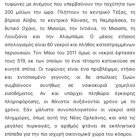
τυφώνες με ανέμους που υπερβαίνουν την ταχύτητα των
200 μιλίων την ώρα. Πλήττουν το κεντρικό Τέξας, τη
βόρεια Αϊόβα, το κεντρικό Κάνσας, τη Νεμπράσκα, το
δυτικό Οχάιο, το Μισούρι, την Ιντιάνα, το Μισισίπι, τη
Λουιζιάνα και την Αλαμπάμα. Ο μέσος ετήσιος
απολογισμός είναι 60 νεκροί και πλήθος κατεστραμμένων
περιουσιών. Τον Μάιο του 2011 όμως οι νεκροί έφτασαν
τους 519, εκ των οποίων το ένα τέταρτο κατοικούσε σε
κινητά σπίτια. Οι τυφώνες είναι ένα προβλέψιμο, ετήσιο
και εντοπισμένο γεγονός, οι δε απώλειες ζωών
συμβαίνουν συνήθως σε νοικοκυριά χαμηλού
εισοδήματος. Αν και υπάρχει πληθώρα έγκαιρης
πληροφόρησης, οι θάνατοι αυξάνονται χρόνο με το
χρόνο. Εάν μάλιστα συνυπολογιστούν οι νεκροί από
πλημμύρες, όπως αυτή της Νέας Ορλεάνης, και από τις
μεγάλες πυρκαγιές, ο αριθμός φτάνει σε εκπληκτικά
επίπεδα για την πιο ισχυρή οικονομικά χώρα του κόσμου.