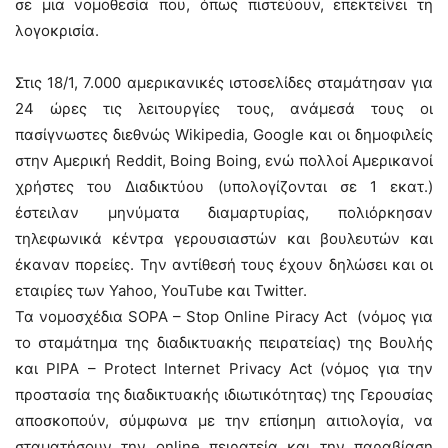
σε μια νομοθεσία που, όπως πιστεύουν, επεκτείνει τη
λογοκρισία.
Στις 18/1, 7.000 αμερικανικές ιστοσελίδες σταμάτησαν για
24 ώρες τις λειτουργίες τους, ανάμεσά τους οι
πασίγνωστες διεθνώς Wikipedia, Google και οι δημοφιλείς
στην Αμερική Reddit, Boing Boing, ενώ πολλοί Αμερικανοί
χρήστες του Διαδικτύου (υπολογίζονται σε 1 εκατ.)
έστειλαν μηνύματα διαμαρτυρίας, πολιόρκησαν
τηλεφωνικά κέντρα γερουσιαστών και βουλευτών και
έκαναν πορείες. Την αντίθεσή τους έχουν δηλώσει και οι
εταιρίες των Yahoo, YouTube και Twitter.
Τα νομοσχέδια SOPA – Stop Online Piracy Act (νόμος για
το σταμάτημα της διαδικτυακής πειρατείας) της Βουλής
και PIPA – Protect Internet Privacy Act (νόμος για την
προστασία της διαδικτυακής ιδιωτικότητας) της Γερουσίας
αποσκοπούν, σύμφωνα με την επίσημη αιτιολογία, να
σταματήσουν την online πειρατεία και την παραβίαση