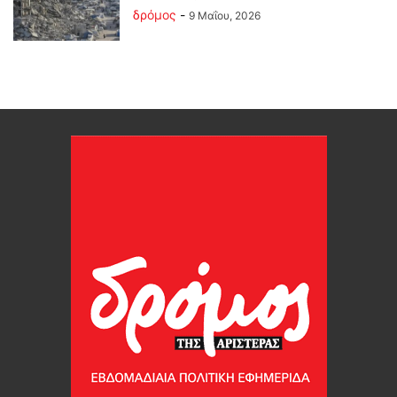
δρόμος
-
9 Μαΐου, 2026