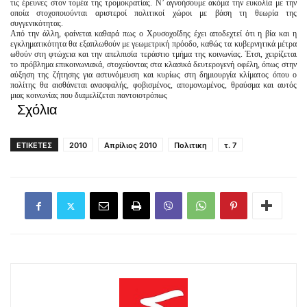
τις έρευνες στον τομέα της τρομοκρατίας. Ν’ αγνοήσουμε ακόμα την ευκολία με την
οποία στοχοποιούνται αριστεροί πολιτικοί χώροι με βάση τη θεωρία της
συγγενικότητας.
Από την άλλη, φαίνεται καθαρά πως ο Χρυσοχοΐδης έχει αποδεχτεί ότι η βία και η
εγκληματικότητα θα εξαπλωθούν με γεωμετρική πρόοδο, καθώς τα κυβερνητικά μέτρα
ωθούν στη φτώχεια και την απελπισία τεράστιο τμήμα της κοινωνίας. Έτσι, χειρίζεται
το πρόβλημα επικοινωνιακά, στοχεύοντας στα κλασικά δευτερογενή οφέλη, όπως στην
αύξηση της ζήτησης για αστυνόμευση και κυρίως στη δημιουργία κλίματος όπου ο
πολίτης θα αισθάνεται ανασφαλής, φοβισμένος, απομονωμένος, θραύσμα και αυτός
μιας κοινωνίας που διαμελίζεται παντοιοτρόπως
Σχόλια
ΕΤΙΚΕΤΕΣ
2010
Απρίλιος 2010
Πολιτικη
τ. 7