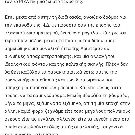
τον ΣΥΡΙΖΑ πλησιάζει στο τέλος της.
Έτσι, μέσα από αυτήν τη διαδικασία, άνοιξε ο δρόμος για
την επάνοδο της Ν.Δ. με ποσοστά σαν της εποχής του
κλασικού δικομματισμού, έγινε ένα μεγάλο «μάντρωμα»
τεράστιων μαζών μέσα στα πλαίσια του διπολισμού,
σημειώθηκε μια συνολική ήττα της Αριστεράς σε
συνθήκες αποαριστεροποίησης, και μία αλλαγή του
ιδεολογικού φόντου και της πολιτικής σκηνής. Πλέον δεν
θα έχει καθόλου τα χαρακτηριστικά έστω αυτής της
κοινωνικής ευαισθησίας και των δικαιωμάτων που
υπήρχε μια προηγούμενη περίοδο. Και επομένως αυτά
πρέπει να τα ερμηνεύσουμε. Επειδή βδομάδα τη βδομάδα,
μήνα το μήνα, εξάμηνο το εξάμηνο, απ’ τη μία εποχή στην
άλλη, καμιά φορά ξεχνάμε είτε τους μεγάλους πολιτικούς
όγκους είτε τις μεγάλες αλλαγές, είτε τα μεγέθη μέσα στα
οποία συντελούνται όλες αυτές οι αλλαγές, και γενικά
τον συσχετισμό δύναμης.