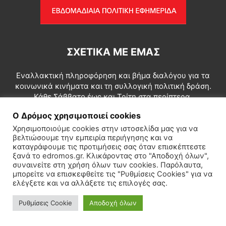
ΣΧΕΤΙΚΆ ΜΕ ΕΜΆΣ
Εναλλακτική πληροφόρηση και βήμα διαλόγου για τα
κοινωνικά κινήματα και τη συλλογική πολιτική δράση.
Κάθε Σάββατο έως και Τρίτη στα περίπτερα.
Τι είδους εγχείρημα μπορεί να είναι ο Δρόμος του δεύτερου
Ο Δρόμος χρησιμοποιεί cookies
κύκλου; Σε αυτό το ερώτημα πρέπει, κατ’ αρχάς, να δώσουμε
Χρησιμοποιούμε cookies στην ιστοσελίδα μας για να
μιαν απάντηση. Ο Δρόμος πρέπει ενσυνείδητα και
βελτιώσουμε την εμπειρία περιήγησης και να
σχεδιασμένα να προσδιοριστεί ως συμβολή διεξόδου της
καταγράφουμε τις προτιμήσεις σας όταν επισκέπτεστε
χώρας από την καθολική κρίση.
ξανά το edromos.gr. Κλικάροντας στο "Αποδοχή όλων",
συναινείτε στη χρήση όλων των cookies. Παρόλαυτα,
διαβάστε περισσότερα...
μπορείτε να επισκεφθείτε τις "Ρυθμίσεις Cookies" για να
ελέγξετε και να αλλάξετε τις επιλογές σας.
Επικοινωνία:
info@edromos.gr
Ρυθμίσεις Cookie
Αποδοχή όλων
ΑΚΟΛΟΥΘΗΣΕ ΜΑΣ