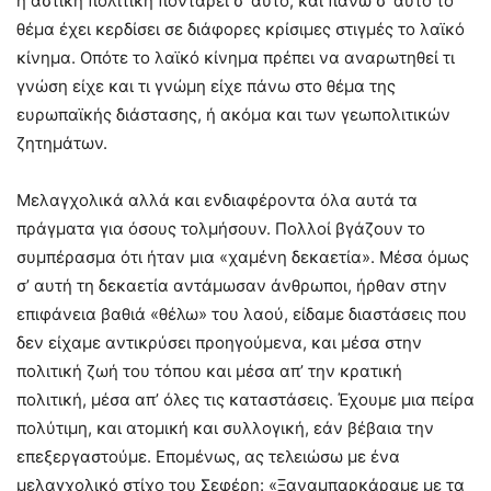
η αστική πολιτική ποντάρει σ’ αυτό, και πάνω σ’ αυτό το
θέμα έχει κερδίσει σε διάφορες κρίσιμες στιγμές το λαϊκό
κίνημα. Οπότε το λαϊκό κίνημα πρέπει να αναρωτηθεί τι
γνώση είχε και τι γνώμη είχε πάνω στο θέμα της
ευρωπαϊκής διάστασης, ή ακόμα και των γεωπολιτικών
ζητημάτων.
Μελαγχολικά αλλά και ενδιαφέροντα όλα αυτά τα
πράγματα για όσους τολμήσουν. Πολλοί βγάζουν το
συμπέρασμα ότι ήταν μια «χαμένη δεκαετία». Μέσα όμως
σ’ αυτή τη δεκαετία αντάμωσαν άνθρωποι, ήρθαν στην
επιφάνεια βαθιά «θέλω» του λαού, είδαμε διαστάσεις που
δεν είχαμε αντικρύσει προηγούμενα, και μέσα στην
πολιτική ζωή του τόπου και μέσα απ’ την κρατική
πολιτική, μέσα απ’ όλες τις καταστάσεις. Έχουμε μια πείρα
πολύτιμη, και ατομική και συλλογική, εάν βέβαια την
επεξεργαστούμε. Επομένως, ας τελειώσω με ένα
μελαγχολικό στίχο του Σεφέρη: «Ξαναμπαρκάραμε με τα