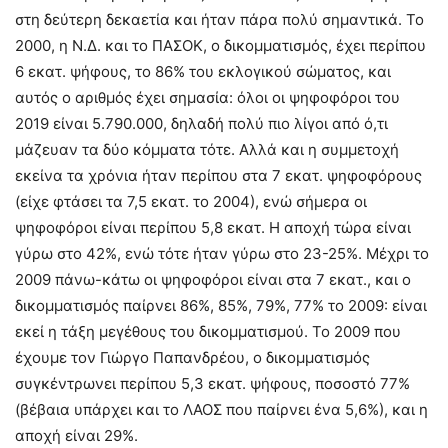
στη δεύτερη δεκαετία και ήταν πάρα πολύ σημαντικά. Το
2000, η Ν.Δ. και το ΠΑΣΟΚ, ο δικομματισμός, έχει περίπου
6 εκατ. ψήφους, το 86% του εκλογικού σώματος, και
αυτός ο αριθμός έχει σημασία: όλοι οι ψηφοφόροι του
2019 είναι 5.790.000, δηλαδή πολύ πιο λίγοι από ό,τι
μάζευαν τα δύο κόμματα τότε. Αλλά και η συμμετοχή
εκείνα τα χρόνια ήταν περίπου στα 7 εκατ. ψηφοφόρους
(είχε φτάσει τα 7,5 εκατ. το 2004), ενώ σήμερα οι
ψηφοφόροι είναι περίπου 5,8 εκατ. Η αποχή τώρα είναι
γύρω στο 42%, ενώ τότε ήταν γύρω στο 23-25%. Μέχρι το
2009 πάνω-κάτω οι ψηφοφόροι είναι στα 7 εκατ., και ο
δικομματισμός παίρνει 86%, 85%, 79%, 77% το 2009: είναι
εκεί η τάξη μεγέθους του δικομματισμού. Το 2009 που
έχουμε τον Γιώργο Παπανδρέου, ο δικομματισμός
συγκέντρωνει περίπου 5,3 εκατ. ψήφους, ποσοστό 77%
(βέβαια υπάρχει και το ΛΑΟΣ που παίρνει ένα 5,6%), και η
αποχή είναι 29%.