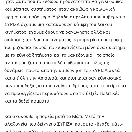
ήταν αυτό που του έδωσε τη δυνατότητα να γίνει δομικό
κομμάτι του συστήματος, ήταν ακριβώς η κοινωνική
ειρήνη που πρόσφερε. Δηλαδή στην 4ετία που κυβερνά ο
ΣΥΡΙΖΑ έχουμε μια κατακόρυφη κάμψη του λαϊκού
κινήματος, έχουμε όρους χειραγώγησης αλλά και
διάλυσης του λαϊκού κινήματος, έχουμε μία υποστροφή
του ριζοσπαστισμού, που εμφανίζεται μόνο ένα σκίρτημα
με τα εθνικά ζητήματα και το μακεδονικό – το οποίο
αντιμετωπίζεται πάρα πολύ επιθετικά απ’ όλες τις
δυνάμεις, πρώτα από την κυβέρνηση του ΣΥΡΙΖΑ αλλά
και απ’ όλη την Αριστερά, και χτυπιέται σαν εθνικιστικό,
σαν ακροδεξιό, κι έτσι ανοίγει ο δρόμος αυτό το σκίρτημα
να προσεγγίζεται περισσότερο από τις δεξιές πολιτικές
και τα δεξιά κόμματα.
Και ακολουθεί η πορεία μετά το Μάτι. Μετά την
αλαζονεία που δείχνει ο ΣΥΡΙΖΑ, και αυτό «βγάζει μάτι»
πολύ πιο μεγάλο, μετά το μακεδονικό, μετά τη φθορά που