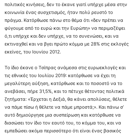
πολιτικές κινήσεις, δεν το έκανε γιατί υπήρχε μέσα στην
κοινωνία ένας συσχετισμός, ήταν πολύ ρευστό το
πράγμα. Κατόρθωσε πάνω στο θέμα ότι «δεν πρέπει να
φύγουμε από το ευρώ και την Ευρώπη» να περιμαζέψει
ό,τι υπήρχε και δεν υπήρχε, να το συνενώσει, και να
εκτιναχθεί και να βγει πρώτο κόμμα με 28% στις εκλογές
εκείνες, του Ιουνίου 2012.
Το ίδιο έκανε ο Τσίπρας ανάμεσα στις ευρωεκλογές και
τις εθνικές του Ιουλίου 2019: κατόρθωσε να έχει τη
μεγαλύτερη αύξηση, κατόρθωσε και το ποσοστό να το
ανεβάσει, πήρε 31,5%, και το πέτυχε θέτοντας πολιτικά
ζητήματα: «Έρχεται η Δεξιά, θα κάνει απολύσεις, θέλετε
να πάμε πίσω ή θέλετε να πάμε μπροστά;». Και πάνω σ’
αυτό δημιούργησε μια συσπείρωση και κατόρθωσε να
διασώσει τον ίδιο τον εαυτό του, το κόμμα του, και να
εμπεδώσει ακόμα περισσότερο ότι είναι ένας βασικός