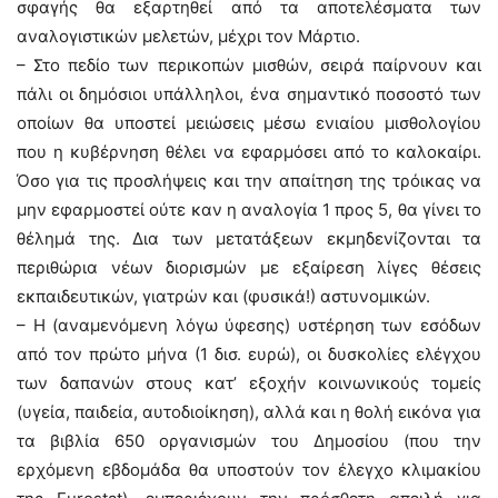
σφαγής θα εξαρτηθεί από τα αποτελέσματα των
αναλογιστικών μελετών, μέχρι τον Μάρτιο.
– Στο πεδίο των περικοπών μισθών, σειρά παίρνουν και
πάλι οι δημόσιοι υπάλληλοι, ένα σημαντικό ποσοστό των
οποίων θα υποστεί μειώσεις μέσω ενιαίου μισθολογίου
που η κυβέρνηση θέλει να εφαρμόσει από το καλοκαίρι.
Όσο για τις προσλήψεις και την απαίτηση της τρόικας να
μην εφαρμοστεί ούτε καν η αναλογία 1 προς 5, θα γίνει το
θέλημά της. Δια των μετατάξεων εκμηδενίζονται τα
περιθώρια νέων διορισμών με εξαίρεση λίγες θέσεις
εκπαιδευτικών, γιατρών και (φυσικά!) αστυνομικών.
– Η (αναμενόμενη λόγω ύφεσης) υστέρηση των εσόδων
από τον πρώτο μήνα (1 δισ. ευρώ), οι δυσκολίες ελέγχου
των δαπανών στους κατ’ εξοχήν κοινωνικούς τομείς
(υγεία, παιδεία, αυτοδιοίκηση), αλλά και η θολή εικόνα για
τα βιβλία 650 οργανισμών του Δημοσίου (που την
ερχόμενη εβδομάδα θα υποστούν τον έλεγχο κλιμακίου