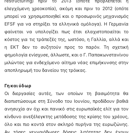
restructuring) πριν το 2013 (οπότε προβλέπεται η
ελεγχόμενη χρεοκοπία), ακόμη και πριν το 2012 (οπότε
μπορεί να χρησιμοποιηθεί και ο προσωρινός μηχανισμός
EFSF για να στηρίξει τα ελληνικά ομόλογα). Η Γερμανία
φαίνεται να υπολογίζει πως έτσι ελαχιστοποιείται το
κόστος για τις τράπεζές της, ωστόσο, η Γαλλία, αλλά και
η ΕΚΤ δεν το συζητούν προς το παρόν. Τη σχετική
φημολογία ενίσχυσε, άλλωστε, και ο Γ. Παπακωνστανίνου
μιλώντας για ενδεχόμενο αίτημα νέας επιμήκυνσης στην
αποπληρωμή του δανείου της τρόικας.
Γη και ύδωρ
Οι διεργασίες αυτές, των οποίων τη βασιμότητα θα
διαπιστώσουμε στη Σύνοδο του Ιουνίου, προδίδουν βαθιά
ανησυχία αν όχι και πανικό στις ευρωπαϊκές ελίτ για τον
κίνδυνο ανεξέλεγκτης μετάδοσης της κρίσης του χρέους,
όλο και πιο κοντά στον σκληρό πυρήνα της ευρωζώνης.
Αν τόσες γενναιόδωρες δόσεις λιτότητας δεν έχουν