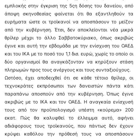
εμπλοκής στην έγκριση της 5ςη δόσης του δανείου, από
άποψη σκηνοθεσίας φαίνεται ότι θα εξαντληθούν τα
ευρήματα ώστε οι τροϊκανοί να αποσπάσουν το μείζον
από την κυβέρνηση. Έτσι, δεν αποκλείονται νέα μικρά
θρίλερ μέχρι το άλλο Σαββατοκύριακο, όπως ακριβώς
έγινε και αυτή την εβδομάδα με την ενίσχυση του ΟΑΕΔ
και του ΙΚΑ με το ποσό του 1,1 δισ. ευρώ, χωρίς το οποίο οι
δύο οργανισμοί θα αναγκάζονταν να κηρύξουν στάση
πληρωμών προς τους ανέργους και τους συνταξιούχους.
Ωστόσο, έχει αποδειχθεί ότι σε κάθε τέτοιο θρίλερ, οι
τεχνοκράτες εκπρόσωποι των δανειστών πάντα κάτι
παραπάνω αποσπούν από την κυβέρνηση. Όπως έγινε
ακριβώς με το ΙΚΑ και τον ΟΑΕΔ. Η αναγκαία ενίσχυσή
τους από τον προϋπολογισμό υπέστη «κούρεμα» 200
εκατ. Πώς θα καλυφθεί το έλλειμμα αυτό, αφήνει
αδιάφορους τους τροϊκανούς, που πάντως δεν έχουν
κρύψει καθόλου την πρόθεσή τους να αποσπάσουν