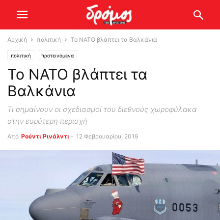
Αρχική
πολιτική
Το ΝΑΤΟ βλάπτει τα Βαλκάνια
πολιτική
προτεινόμενα
Το ΝΑΤΟ βλάπτει τα
Βαλκάνια
Τι σημαίνουν οι σχεδιασμοί του διεθνούς χωροφύλακα
στην ευρύτερη περιοχή
Από
Ρούντι Ρινάλντι
-
12 Φεβρουαρίου, 2019