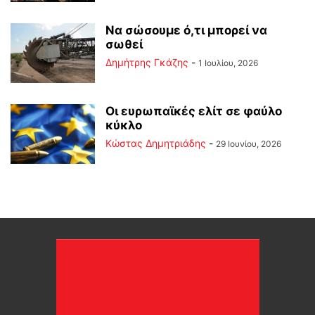
Να σώσουμε ό,τι μπορεί να
σωθεί
Δημήτρης Γκάζης
-
1 Ιουλίου, 2026
Οι ευρωπαϊκές ελίτ σε φαύλο
κύκλο
Kώστας Δημητριάδης
-
29 Ιουνίου, 2026