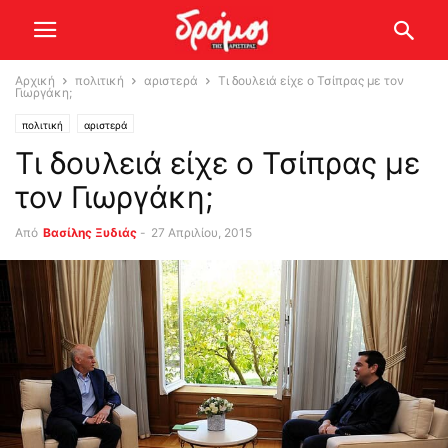
Αρχική
πολιτική
αριστερά
Τι δουλειά είχε ο Τσίπρας με τον
Γιωργάκη;
πολιτική
αριστερά
Τι δουλειά είχε ο Τσίπρας με
τον Γιωργάκη;
Από
Βασίλης Ξυδιάς
-
27 Απριλίου, 2015