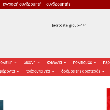
εγγραφή συνδρομητή
συνδρομητής
[adrotate group="4"]
ολιτική
διεθνή
κοινωνία
πολιτισμός
περ
αφέροντα
τρέχοντα νέα
δρόμος της αριστεράς