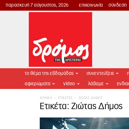
παρασκευή 7 αύγουστος, 2026
επικοινωνία
σύνδεση
Δρόμος
της
Αριστεράς
το θέμα της εβδομάδας
συνεντεύξεις
π
αφιερώματα
video
λάβαμε
ενδι
ΑΡΧΙΚΉ
ΕΤΙΚΈΤΕΣ
ΖΙΏΤΑΣ ΔΉΜΟΣ
Ετικέτα: Ζιώτας Δήμος