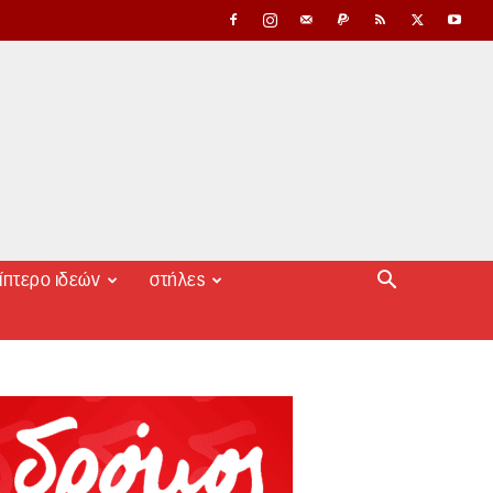
ίπτερο ιδεών
στήλες