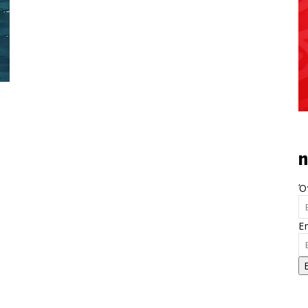
n
Ό
E