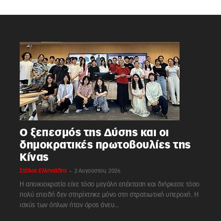
Ο ξεπεσμός της Δύσης και οι
δημοκρατικές πρωτοβουλίες της
Κίνας
-
Στέλιος Ελληνιάδης
2 Αυγούστου, 2026
Η αποικιοκρατία είχε τόσο μεγάλη επέκταση και διήρκεσε τόσο
πολύ επειδή δεν στηρίχτηκε μόνο στη στρατιωτική υπεροχή. Η
ισχύς των όπλων ήταν όρος άνευ...