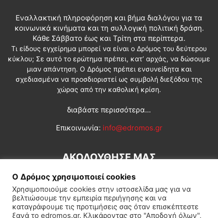
Εναλλακτική πληροφόρηση και βήμα διαλόγου για τα
κοινωνικά κινήματα και τη συλλογική πολιτική δράση.
Κάθε Σάββατο έως και Τρίτη στα περίπτερα.
Τι είδους εγχείρημα μπορεί να είναι ο Δρόμος του δεύτερου
κύκλου; Σε αυτό το ερώτημα πρέπει, κατ’ αρχάς, να δώσουμε
μιαν απάντηση. Ο Δρόμος πρέπει ενσυνείδητα και
σχεδιασμένα να προσδιοριστεί ως συμβολή διεξόδου της
χώρας από την καθολική κρίση.
διαβάστε περισσότερα...
Επικοινωνία:
info@edromos.gr
ΑΚΟΛΟΥΘΗΣΕ ΜΑΣ
Ο Δρόμος χρησιμοποιεί cookies
Χρησιμοποιούμε cookies στην ιστοσελίδα μας για να
βελτιώσουμε την εμπειρία περιήγησης και να
καταγράφουμε τις προτιμήσεις σας όταν επισκέπτεστε
ξανά το edromos.gr. Κλικάροντας στο "Αποδοχή όλων",