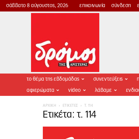
σάββατο 8 αύγουστος, 2026
επικοινωνία
σύνδεση
Δρόμος
της
Αριστεράς
το θέμα της εβδομάδας
συνεντεύξεις
π
αφιερώματα
video
λάβαμε
ενδι
ΑΡΧΙΚΉ
ΕΤΙΚΈΤΕΣ
Τ. 114
Ετικέτα: τ. 114