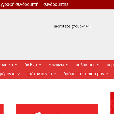
εγγραφή συνδρομητή
συνδρομητής
[adrotate group="4"]
ολιτική
διεθνή
κοινωνία
πολιτισμός
περ
αφέροντα
τρέχοντα νέα
δρόμος της αριστεράς