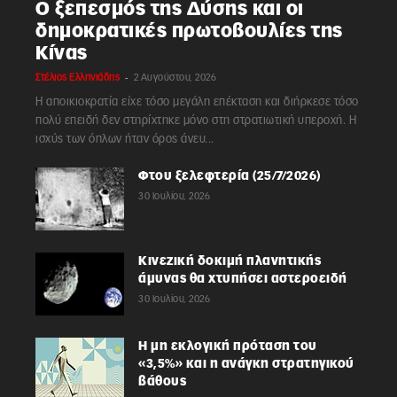
Ο ξεπεσμός της Δύσης και οι
δημοκρατικές πρωτοβουλίες της
Κίνας
-
Στέλιος Ελληνιάδης
2 Αυγούστου, 2026
Η αποικιοκρατία είχε τόσο μεγάλη επέκταση και διήρκεσε τόσο
πολύ επειδή δεν στηρίχτηκε μόνο στη στρατιωτική υπεροχή. Η
ισχύς των όπλων ήταν όρος άνευ...
Φτου ξελεφτερία (25/7/2026)
30 Ιουλίου, 2026
Κινεζική δοκιμή πλανητικής
άμυνας θα χτυπήσει αστεροειδή
30 Ιουλίου, 2026
Η μη εκλογική πρόταση του
«3,5%» και η ανάγκη στρατηγικού
βάθους