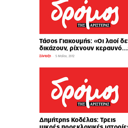
Τάσος Γιακουμής: «Οι λαοί δ
δικάζουν, ρίχνουν κεραυνό…
-
Σύνταξη
5 Μαΐου, 2012
Δημήτρης Κοδέλας: Τρεις
μικρές προεκλογικές ιστορίε