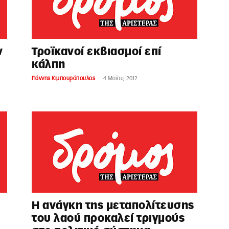
ν
Τροϊκανοί εκβιασμοί επί
κάλπη
-
Γιάννης Κιμπουρόπουλος
4 Μαΐου, 2012
Η ανάγκη της μεταπολίτευσης
του λαού προκαλεί τριγμούς