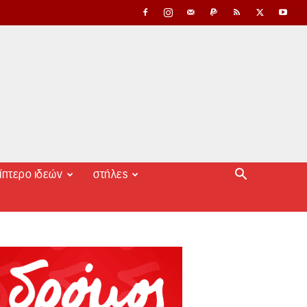
ίπτερο ιδεών
στήλες