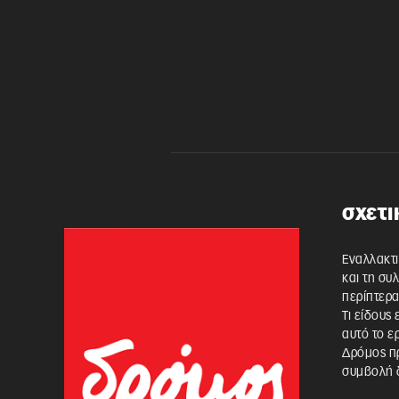
σχετι
Εναλλακτι
και τη συ
περίπτερα
Τι είδους
αυτό το ε
Δρόμος πρ
συμβολή δ