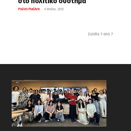
στο πολιτικό σύστημα
-
Ρούντι Ρινάλντι
4 Μαΐου, 2012
Σελίδα 7 από 7