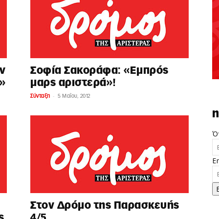
εν
Σοφία Σακοράφα: «Εμπρός
»
μαρς αριστερά»!
-
Σύνταξη
5 Μαΐου, 2012
n
Ό
E
Στον Δρόμο της Παρασκευής
ς
4/5