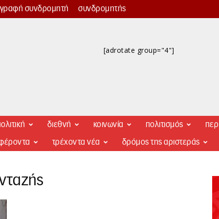
γγραφή συνδρομητή
συνδρομητής
[adrotate group="4"]
ολιτική
διεθνή
κοινωνία
πολιτισμός
περ
αφέροντα
τρέχοντα νέα
δρόμος της αριστεράς
ανταζής