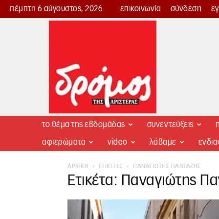
πέμπτη 6 αύγουστος, 2026
επικοινωνία
σύνδεση
ε
Δρόμος
της
Αριστεράς
το θέμα της εβδομάδας
συνεντεύξεις
π
αφιερώματα
video
λάβαμε
ενδι
ΑΡΧΙΚΉ
ΕΤΙΚΈΤΕΣ
ΠΑΝΑΓΙΏΤΗΣ ΠΑΝΤΑΖΉΣ
Ετικέτα: Παναγιώτης Π