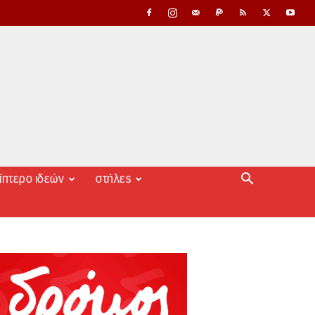
ίπτερο ιδεών
στήλες