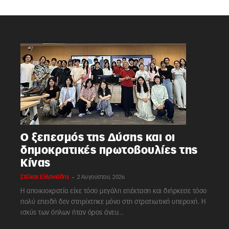
Ο ξεπεσμός της Δύσης και οι
δημοκρατικές πρωτοβουλίες της
Κίνας
-
Στέλιος Ελληνιάδης
2 Αυγούστου, 2026
Η αποικιοκρατία είχε τόσο μεγάλη επέκταση και διήρκεσε τόσο
πολύ επειδή δεν στηρίχτηκε μόνο στη στρατιωτική υπεροχή. Η
ισχύς των όπλων ήταν όρος άνευ...