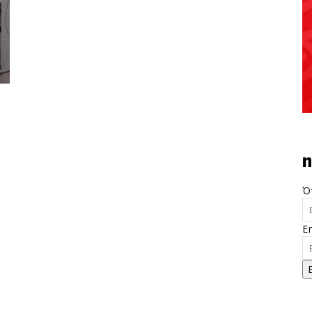
n
Ό
E