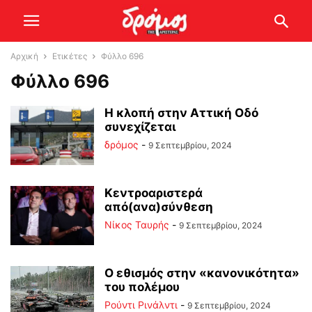
Αρχική
Ετικέτες
Φύλλο 696
Φύλλο 696
Η κλοπή στην Αττική Οδό
συνεχίζεται
δρόμος
-
9 Σεπτεμβρίου, 2024
Κεντροαριστερά
από(ανα)σύνθεση
Νίκος Ταυρής
-
9 Σεπτεμβρίου, 2024
Ο εθισμός στην «κανονικότητα»
του πολέμου
Ρούντι Ρινάλντι
-
9 Σεπτεμβρίου, 2024