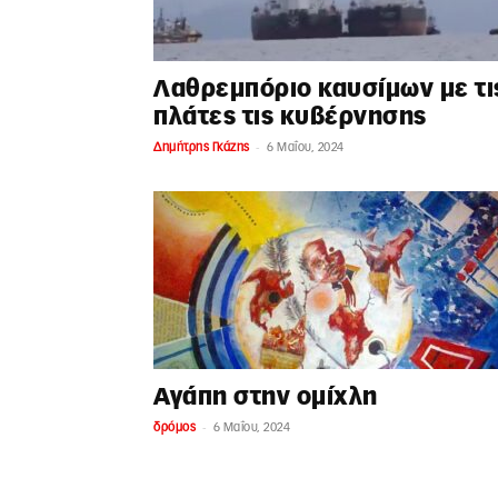
Λαθρεμπόριο καυσίμων με τι
πλάτες τις κυβέρνησης
-
Δημήτρης Γκάζης
6 Μαΐου, 2024
Αγάπη στην ομίχλη
-
δρόμος
6 Μαΐου, 2024