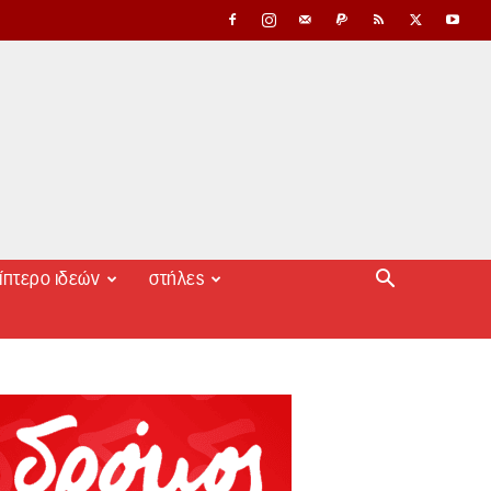
ίπτερο ιδεών
στήλες