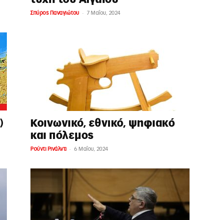
-
Σπύρος Παναγιώτου
7 Μαΐου, 2024
)
Κοινωνικό, εθνικό, ψηφιακό
και πόλεμος
-
Ρούντι Ρινάλντι
6 Μαΐου, 2024