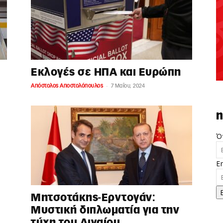
Εκλογές σε ΗΠΑ και Ευρώπη
-
Απόστολος Αποστολόπουλος
7 Μαΐου, 2024
n
Ό
E
Μητσοτάκης-Ερντογάν:
Μυστική διπλωματία για την
τύχη του Αιγαίου