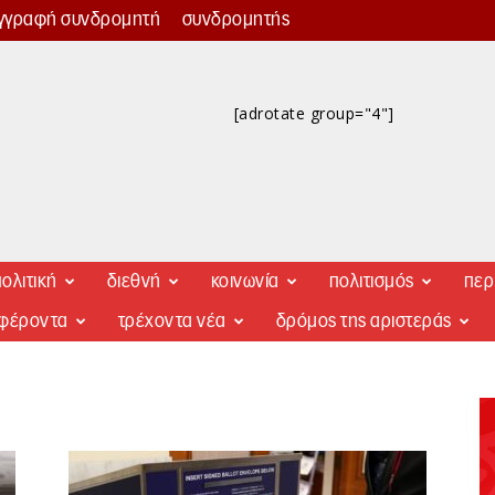
γγραφή συνδρομητή
συνδρομητής
[adrotate group="4"]
ολιτική
διεθνή
κοινωνία
πολιτισμός
περ
αφέροντα
τρέχοντα νέα
δρόμος της αριστεράς