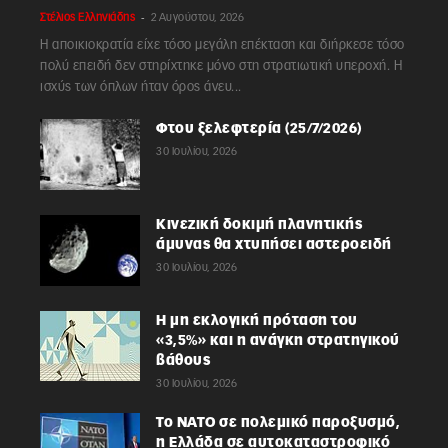
-
Στέλιος Ελληνιάδης
2 Αυγούστου, 2026
Η αποικιοκρατία είχε τόσο μεγάλη επέκταση και διήρκεσε τόσο
πολύ επειδή δεν στηρίχτηκε μόνο στη στρατιωτική υπεροχή. Η
ισχύς των όπλων ήταν όρος άνευ...
Φτου ξελεφτερία (25/7/2026)
30 Ιουλίου, 2026
Κινεζική δοκιμή πλανητικής
άμυνας θα χτυπήσει αστεροειδή
30 Ιουλίου, 2026
Η μη εκλογική πρόταση του
«3,5%» και η ανάγκη στρατηγικού
βάθους
30 Ιουλίου, 2026
Το ΝΑΤΟ σε πολεμικό παροξυσμό,
η Ελλάδα σε αυτοκαταστροφικό