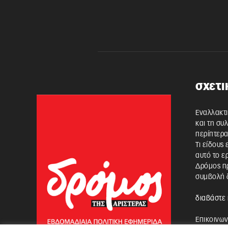
σχετι
Εναλλακτι
και τη συ
περίπτερα
Τι είδους
αυτό το ε
Δρόμος πρ
συμβολή δ
διαβάστε 
Επικοινων