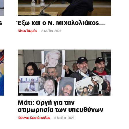
ς
Έξω και ο Ν. Μιχαλολιάκος…
-
Νίκος Ταυρής
6 Μαΐου, 2024
Μάτι: Οργή για την
ατιμωρησία των υπευθύνων
-
Ιάσονας Κωστόπουλος
6 Μαΐου, 2024