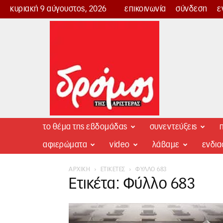
κυριακή 9 αύγουστος, 2026
επικοινωνία
σύνδεση
ε
Δρόμος
της
Αριστεράς
το θέμα της εβδομάδας
συνεντεύξεις
π
αφιερώματα
video
λάβαμε
ενδι
ΑΡΧΙΚΉ
ΕΤΙΚΈΤΕΣ
ΦΎΛΛΟ 683
Ετικέτα: Φύλλο 683