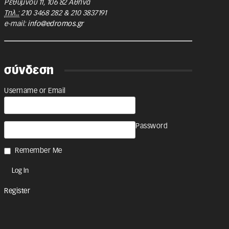
Ρεθύμνου 11
,
106 82
Αθήνα
Τηλ.:
210 3468 282
&
210 3837191
e-mail:
info@edromos.gr
σύνδεση
Username or Email
Password
Remember Me
Register