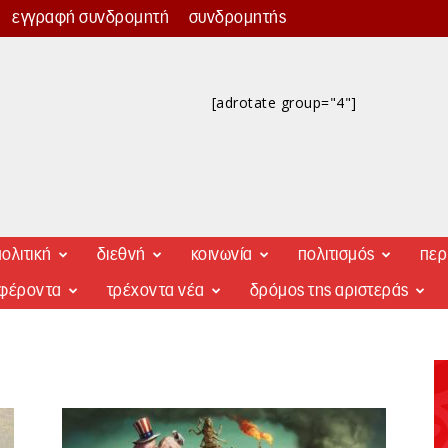
εγγραφή συνδρομητή
συνδρομητής
[adrotate group="4"]
ολιτική
διεθνή
κοινωνία
πολιτισμός
περ
αφέροντα
τρέχοντα νέα
δρόμος της αριστεράς