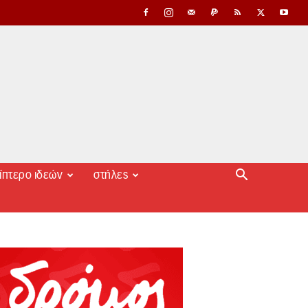
ίπτερο ιδεών
στήλες