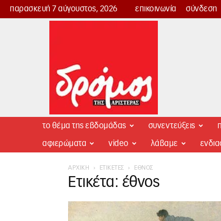
παρασκευή 7 αύγουστος, 2026
επικοινωνία
σύνδεση
Δρόμος
της
Αριστεράς
το θέμα της εβδομάδας
συνεντεύξεις
π
αφιερώματα
video
λάβαμε
ενδι
ΑΡΧΙΚΉ
ΕΤΙΚΈΤΕΣ
ΈΘΝΟΣ
Ετικέτα: έθνος