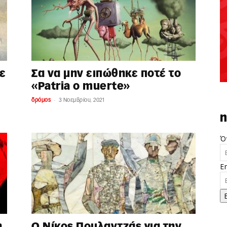
σε
Σα να μην ειπώθηκε ποτέ το
«Patria o muerte»
-
δρόμος
3 Νοεμβρίου, 2021
n
Ό
E
η
Ο Νίκος Πουλαντζάς για την