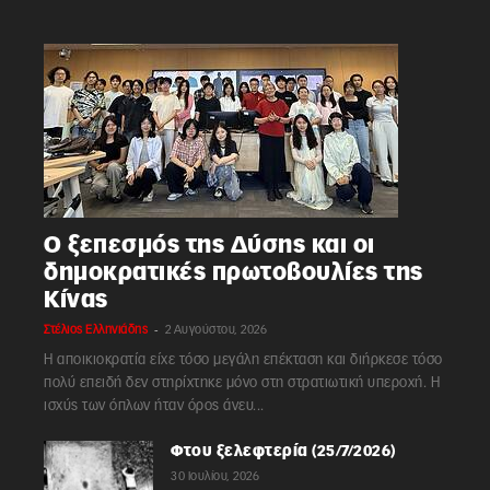
Ο ξεπεσμός της Δύσης και οι
δημοκρατικές πρωτοβουλίες της
Κίνας
-
Στέλιος Ελληνιάδης
2 Αυγούστου, 2026
Η αποικιοκρατία είχε τόσο μεγάλη επέκταση και διήρκεσε τόσο
πολύ επειδή δεν στηρίχτηκε μόνο στη στρατιωτική υπεροχή. Η
ισχύς των όπλων ήταν όρος άνευ...
Φτου ξελεφτερία (25/7/2026)
30 Ιουλίου, 2026