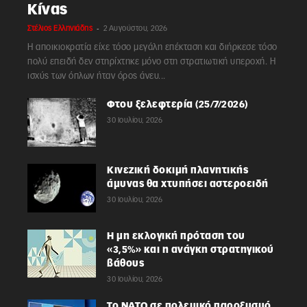
Κίνας
-
Στέλιος Ελληνιάδης
2 Αυγούστου, 2026
Η αποικιοκρατία είχε τόσο μεγάλη επέκταση και διήρκεσε τόσο
πολύ επειδή δεν στηρίχτηκε μόνο στη στρατιωτική υπεροχή. Η
ισχύς των όπλων ήταν όρος άνευ...
Φτου ξελεφτερία (25/7/2026)
30 Ιουλίου, 2026
Κινεζική δοκιμή πλανητικής
άμυνας θα χτυπήσει αστεροειδή
30 Ιουλίου, 2026
Η μη εκλογική πρόταση του
«3,5%» και η ανάγκη στρατηγικού
βάθους
30 Ιουλίου, 2026
Το ΝΑΤΟ σε πολεμικό παροξυσμό,