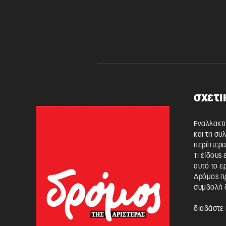
σχετι
Εναλλακτι
και τη συ
περίπτερα
Τι είδους
αυτό το ε
Δρόμος πρ
συμβολή δ
διαβάστε 