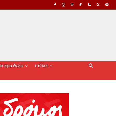
ίπτερο ιδεών
στήλες