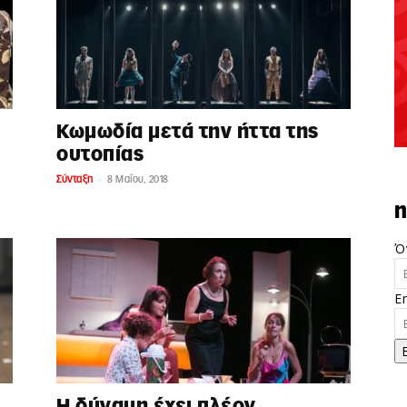
Κωμωδία μετά την ήττα της
ουτοπίας
-
Σύνταξη
8 Μαΐου, 2018
n
Ό
E
Η δύναμη έχει πλέον