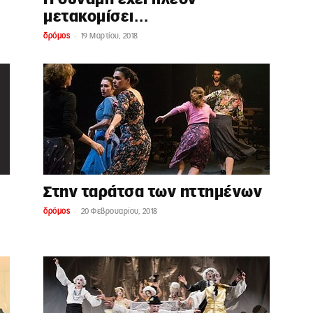
μετακομίσει…
-
δρόμος
19 Μαρτίου, 2018
Στην ταράτσα των ηττημένων
-
δρόμος
20 Φεβρουαρίου, 2018