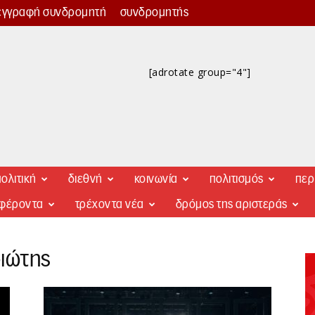
εγγραφή συνδρομητή
συνδρομητής
[adrotate group="4"]
ολιτική
διεθνή
κοινωνία
πολιτισμός
περ
αφέροντα
τρέχοντα νέα
δρόμος της αριστεράς
ριώτης