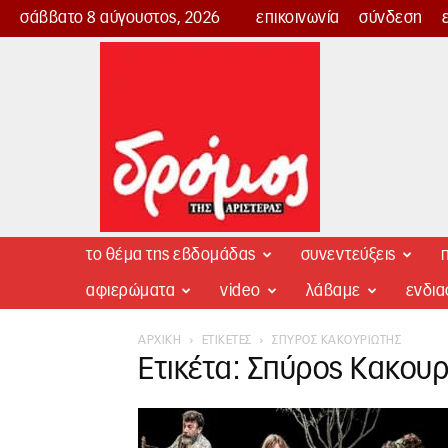
σάββατο 8 αύγουστος, 2026
επικοινωνία
σύνδεση
Δρόμος
της
Αριστεράς
το θέμα της εβδομάδας
συνεντεύξεις
π
αφιερώματα
video
λάβαμε
ενδι
ΑΡΧΙΚΉ
ΕΤΙΚΈΤΕΣ
ΣΠΎΡΟΣ ΚΑΚΟΥΡΙΏΤΗΣ
Ετικέτα: Σπύρος Κακου