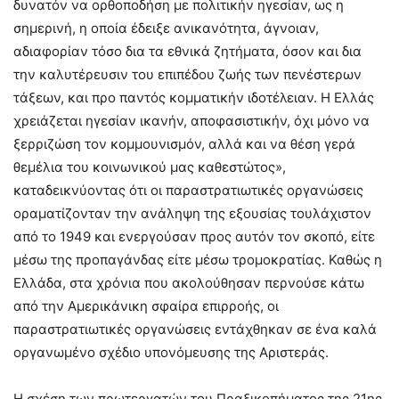
δυνατόν να ορθοποδήση με πολιτικήν ηγεσίαν, ως η
σημερινή, η οποία έδειξε ανικανότητα, άγνοιαν,
αδιαφορίαν τόσο δια τα εθνικά ζητήματα, όσον και δια
την καλυτέρευσιν του επιπέδου ζωής των πενέστερων
τάξεων, και προ παντός κομματικήν ιδοτέλειαν. Η Ελλάς
χρειάζεται ηγεσίαν ικανήν, αποφασιστικήν, όχι μόνο να
ξερριζώση τον κομμουνισμόν, αλλά και να θέση γερά
θεμέλια του κοινωνικού μας καθεστώτος»,
καταδεικνύοντας ότι οι παραστρατιωτικές οργανώσεις
οραματίζονταν την ανάληψη της εξουσίας τουλάχιστον
από το 1949 και ενεργούσαν προς αυτόν τον σκοπό, είτε
μέσω της προπαγάνδας είτε μέσω τρομοκρατίας. Καθώς η
Ελλάδα, στα χρόνια που ακολούθησαν περνούσε κάτω
από την Αμερικάνικη σφαίρα επιρροής, οι
παραστρατιωτικές οργανώσεις εντάχθηκαν σε ένα καλά
οργανωμένο σχέδιο υπονόμευσης της Αριστεράς.
Η σχέση των πρωτεργατών του Πραξικοπήματος της 21ης