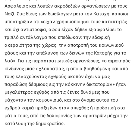
Ασφαλείας και λοιπών ακροδεξιών οργανώσεων με τους
Ναζί. Στις δίκες των δωσίλογων μετά την Κατοχή, κάποιοι
υποστήριξαν ότι «είχαν χρησιμοποιήσει τους κατακτητές
και όχι αντίστροφα, αφού είχαν δήθεν εξασφαλίσει το
τριπλό αντάλλαγμα που επεδίωκαν: την εδαφική
ακεραιότητα της χώρας, την αποτροπή του κοινωνικού
χάους και την απάλυνση των δεινών της Κατοχής για το
λαό». Για τις παραστρατιωτικές οργανώσεις, «ο αιματηρός
κίνδυνος μιας οχλοκρατίας, η οποία βοηθούμενη και από
τους ελλοχεύοντας εχθρούς σκοπόν έχει να μας
παραδώση δέσμιους εις την κόκκινην δικτατορίαν» ήταν
μεγαλύτερος εχθρός από τις ξένες δυνάμεις που
μάχονταν τον κομουνισμό, και στο όνομα αυτού του
εχθρού καμιά πράξη δεν ήταν απεχθής ή προδοτική στα
μάτια τους, από τις δολοφονίες των αριστερών μέχρι την
κατάλυση της δημοκρατίας.