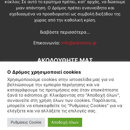
κύκλου; Σε αυτό το ερώτημα πρέπει, κατ’ αρχάς, να δώσουμε
μιαν απάντηση. Ο Δρόμος πρέπει ενσυνείδητα και
σχεδιασμένα να προσδιοριστεί ως συμβολή διεξόδου της
χώρας από την καθολική κρίση.
διαβάστε περισσότερα...
Επικοινωνία:
info@edromos.gr
ΑΚΟΛΟΥΘΗΣΕ ΜΑΣ
Ο Δρόμος χρησιμοποιεί cookies
Χρησιμοποιούμε cookies στην ιστοσελίδα μας για να
βελτιώσουμε την εμπειρία περιήγησης και να
καταγράφουμε τις προτιμήσεις σας όταν επισκέπτεστε
ξανά το edromos.gr. Κλικάροντας στο "Αποδοχή όλων",
συναινείτε στη χρήση όλων των cookies. Παρόλαυτα,
Εγγραφή συνδρομητή
Πολιτική
Διεθνή
Κοινωνία
μπορείτε να επισκεφθείτε τις "Ρυθμίσεις Cookies" για να
ελέγξετε και να αλλάξετε τις επιλογές σας.
Πολιτισμός
Αφιερώματα
Ρυθμίσεις Cookie
Αποδοχή όλων
© Δρόμος της Αριστεράς