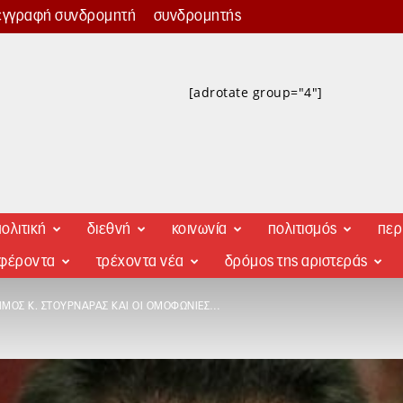
εγγραφή συνδρομητή
συνδρομητής
[adrotate group="4"]
ολιτική
διεθνή
κοινωνία
πολιτισμός
περ
αφέροντα
τρέχοντα νέα
δρόμος της αριστεράς
ΙΜΟΣ Κ. ΣΤΟΥΡΝΆΡΑΣ ΚΑΙ ΟΙ ΟΜΟΦΩΝΊΕΣ…