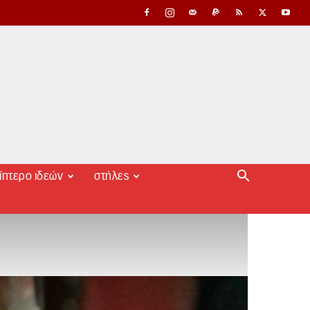
ίπτερο ιδεών
στήλες