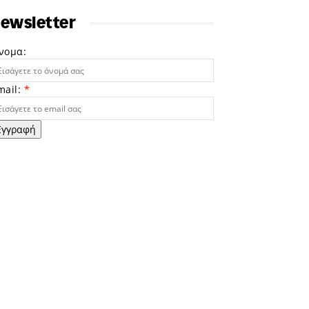
ewsletter
νομα:
mail:
*
Εγγραφή