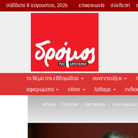
σάββατο 8 αύγουστος, 2026
επικοινωνία
σύνδεση
Δρόμος
της
Αριστεράς
το θέμα της εβδομάδας
συνεντεύξεις
π
αφιερώματα
video
λάβαμε
ενδι
ΑΡΧΙΚΉ
ΠΟΛΙΤΙΚΉ
ΟΙΚΟΝΟΜΊΑ
Ο ΜΗ ΑΝΑΛΏΣ