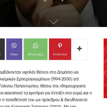
ω
Viber
WhatsApp
Pinterest
λαμβάνοντας υψηλές θέσεις στο Δημόσιο ως
ονομικών Εμπειρογνωμόνων (1994-2000) επί
 Γιάννου Παπαντωνίου. Μέσω της «δημιουργικής
α ικανοποιεί τα κριτήρια για ένταξη στο ευρώ και η
αν η τοποθέτησή του ως πρόεδρου & διευθύνοντα
λο της Εμπορικής Τράπεζας (2000). Με την