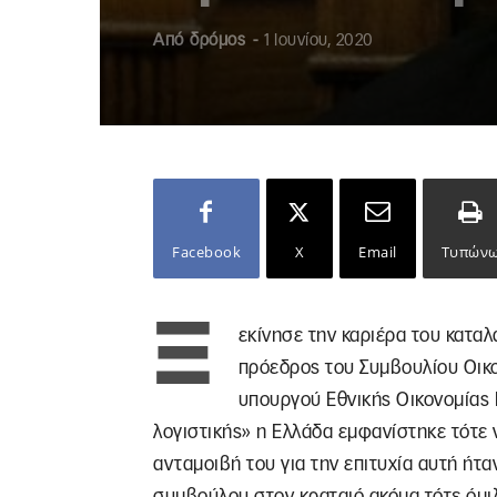
Από
δρόμος
-
1 Ιουνίου, 2020
Facebook
X
Email
Τυπών
Ξ
εκίνησε την καριέρα του κατα
πρόεδρος του Συμβουλίου Οικ
υπουργού Εθνικής Οικονομίας
λογιστικής» η Ελλάδα εμφανίστηκε τότε ν
ανταμοιβή του για την επιτυχία αυτή ήτ
συμβούλου στον κραταιό ακόμα τότε όμι