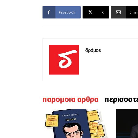
Facebook
X
Emai
δρόμος
παρομοια αρθρα
περισσοτ