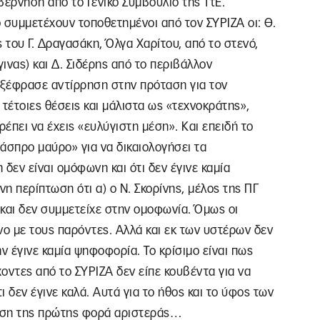
έρνηση από το Γενικό Συμβούλιο της ΤτΕ.
 συμμετέχουν τοποθετημένοι από τον ΣΥΡΙΖΑ οι: Θ.
του Γ. Δραγασάκη, Όλγα Χαρίτου, από το στενό,
ινας) και Δ. Σιδέρης από το περιβάλλον
 εξέφρασε αντίρρηση στην πρόταση για τον
τέτοιες θέσεις και μάλιστα ως «τεχνοκράτης»,
ρέπει να έχεις «ευλύγιστη μέση». Και επειδή το
«άσπρο μαύρο» για να δικαιολογήσει τα
δεν είναι ομόφωνη και ότι δεν έγινε καμία
η περίπτωση ότι α) ο Ν. Σκορίνης, μέλος της ΠΓ
και δεν συμμετείχε στην ομοφωνία. Όμως οι
νο με τους παρόντες. Αλλά και εκ των υστέρων δεν
ν έγινε καμία ψηφοφορία. Το κρίσιμο είναι πως
οντες από το ΣΥΡΙΖΑ δεν είπε κουβέντα για να
ι δεν έγινε καλά. Αυτά για το ήθος και το ύφος των
ση της πρώτης φορά αριστεράς…