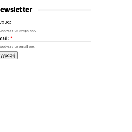
ewsletter
νομα:
mail:
*
Εγγραφή