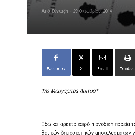
Από
Σύνταξη
-
29 Οκτωβρίου, 2014
Facebook
X
Email
Τυπών
Της Μαργαρίτας Δρίτσα*
Εδώ και αρκετό καιρό η ανοδική πορεία τ
θετικών δημοσκοπικών αποτελεσμάτων γι