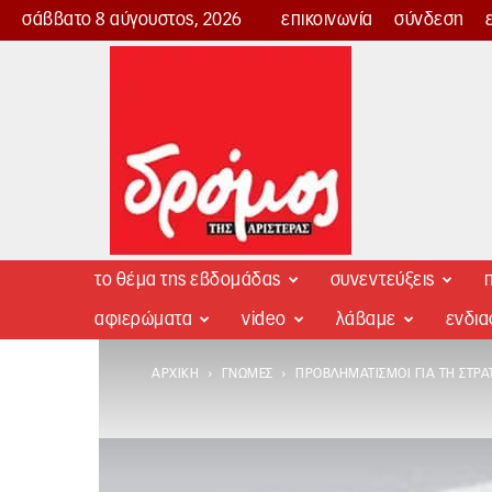
σάββατο 8 αύγουστος, 2026
επικοινωνία
σύνδεση
Δρόμος
της
Αριστεράς
το θέμα της εβδομάδας
συνεντεύξεις
π
αφιερώματα
video
λάβαμε
ενδι
ΑΡΧΙΚΉ
ΓΝΏΜΕΣ
ΠΡΟΒΛΗΜΑΤΙΣΜΟΊ ΓΙΑ ΤΗ ΣΤΡΑ