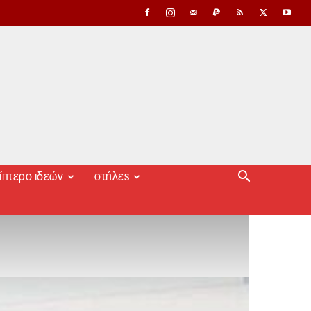
ίπτερο ιδεών
στήλες