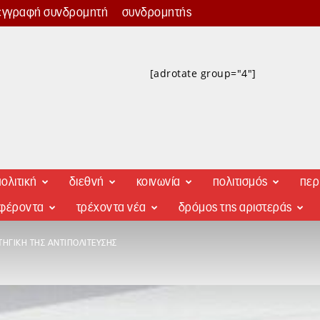
εγγραφή συνδρομητή
συνδρομητής
[adrotate group="4"]
ολιτική
διεθνή
κοινωνία
πολιτισμός
περ
αφέροντα
τρέχοντα νέα
δρόμος της αριστεράς
ΤΗΓΙΚΉ ΤΗΣ ΑΝΤΙΠΟΛΊΤΕΥΣΗΣ