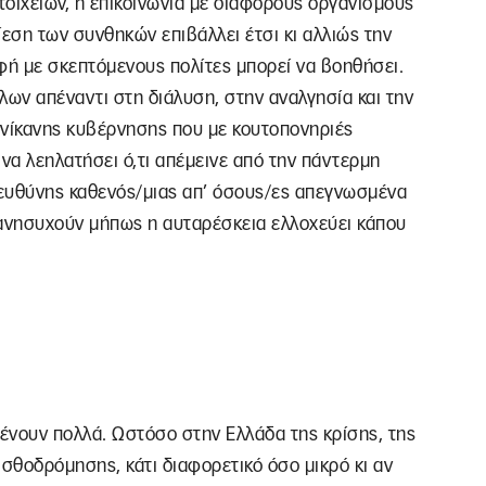
οιχείων, η επικοινωνία με διαφόρους οργανισμούς
πίεση των συνθηκών επιβάλλει έτσι κι αλλιώς την
φή με σκεπτόμενους πολίτες μπορεί να βοηθήσει.
όλων απέναντι στη διάλυση, στην αναλγησία και την
ανίκανης κυβέρνησης που με κουτοπονηριές
ι να λεηλατήσει ό,τι απέμεινε από την πάντερμη
ευθύνης καθενός/μιας απ’ όσους/ες απεγνωσμένα
 ανησυχούν μήπως η αυταρέσκεια ελλοχεύει κάπου
μένουν πολλά. Ωστόσο στην Ελλάδα της κρίσης, της
πισθοδρόμησης, κάτι διαφορετικό όσο μικρό κι αν