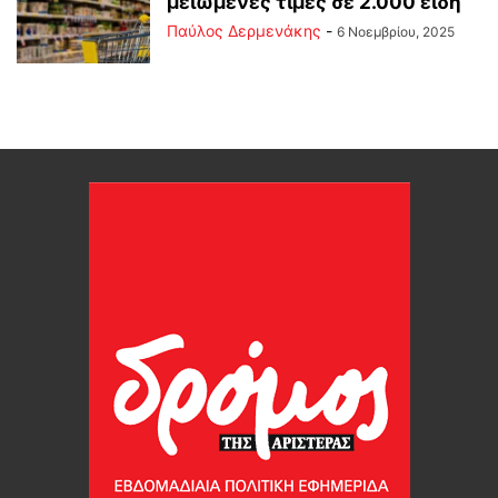
μειωμένες τιμές σε 2.000 είδη
Παύλος Δερμενάκης
-
6 Νοεμβρίου, 2025