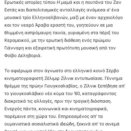
Ερωτικές ιστορίες τύπου
Η μαμά και η πουτάνα
του Ζαν
Εστάς και διαπολιτισμικές ανταλλαγές ανάμεσα σ’ ένα
μουσικό τρίο Ελληνοαλβανών, μαζί με έναν αρχαιολόγο
και τον νεαρό Άραβα εραστή του, γοητεύουν σε μια
θλιμμένη ασπρόμαυρη ταινία, γυρισμένη στα πέριξ του
Κεραμεικού, με την ερωτική διάθεση ενός πρώιμου
Γιάνναρη και εξαιρετική πρωτότυπη μουσική από τον
Φοίβο Δεληβοριά.
Το αφιέρωμα στον άγνωστο στο ελληνικό κοινό Σέρβο
κινηματογραφιστή Ζέλιμιρ Ζίλνικ εντυπωσίασε. Γέννημα
θρέμμα της πρώην Γιουγκοσλαβίας, ο Ζίλνικ ξεπήδησε απ’
το γιουγκοσλάβικο νέο κύμα του ’60, καταγράφοντας
διακριτικά τις αλλαγές, πριν την τραγική διάσπαση.
Ενεργός πάντα, κοινωνικά και κινηματογραφικά,
παρέμεινε στη χώρα του. Επηρεασμένος απ’ τα
ουμανιστικά σοσιαλιστικά ιδεώδη, ξεκινά απ’ το σινεμά