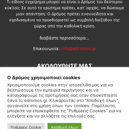
Τι είδους εγχείρημα μπορεί να είναι ο Δρόμος του δεύτερου
κύκλου; Σε αυτό το ερώτημα πρέπει, κατ’ αρχάς, να δώσουμε
μιαν απάντηση. Ο Δρόμος πρέπει ενσυνείδητα και
σχεδιασμένα να προσδιοριστεί ως συμβολή διεξόδου της
χώρας από την καθολική κρίση.
διαβάστε περισσότερα...
Επικοινωνία:
info@edromos.gr
ΑΚΟΛΟΥΘΗΣΕ ΜΑΣ
Ο Δρόμος χρησιμοποιεί cookies
Χρησιμοποιούμε cookies στην ιστοσελίδα μας για να
βελτιώσουμε την εμπειρία περιήγησης και να
καταγράφουμε τις προτιμήσεις σας όταν επισκέπτεστε
ξανά το edromos.gr. Κλικάροντας στο "Αποδοχή όλων",
συναινείτε στη χρήση όλων των cookies. Παρόλαυτα,
Εγγραφή συνδρομητή
Πολιτική
Διεθνή
Κοινωνία
μπορείτε να επισκεφθείτε τις "Ρυθμίσεις Cookies" για να
ελέγξετε και να αλλάξετε τις επιλογές σας.
Πολιτισμός
Αφιερώματα
Ρυθμίσεις Cookie
Αποδοχή όλων