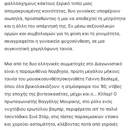
φαλλόσχημους κάκτους ξερικό τοπίο μιας
απομακρυσμένης κοινότητας, δυο γυναίκες υποφέρουν
σιωπηλά, προσπαθώντας η μια να αποδεχτεί τη μητρότητα
και η άλλη την απάρνησή της. Εν μέσω σεξουαλικών
ορμών και συμβολισμών για τη φύση και τη γονιμότητα,
σκιαγραφείται η γυναικεία ψυχοσύνθεση, σε μια
συγκινητική χαμηλόφωνη ταινία.
Μια από τις δυο ελληνικές συμμετοχές στο Διαγωνιστικό
είναι η παραμυθένια
Νορβηγία
, πρώτη μεγάλου μήκους
ταινία του μουσικοσυνθέτη/σκηνοθέτη Γιάννη Βεσλεμέ,
όπου όλα βρικολακιάζουν: η ατμόσφαιρα του ’80, ντίβες
της εποχής της βιντεοκασέτας, μέχρι και ο… Χίτλερ! Ο
πρωταγωνιστής Βαγγέλης Μουρίκης, στο ρόλο ενός
νυχτόβιου ερωτύλου βαμπίρ, περιφέρεται απ’ το παλιό
τσοντάδικο Σινέ Στάρ, στις πίστες παρακμιακών ντίσκο
και χορεύει ασταμάτητα, κλέβοντας ποτά από γηραιές