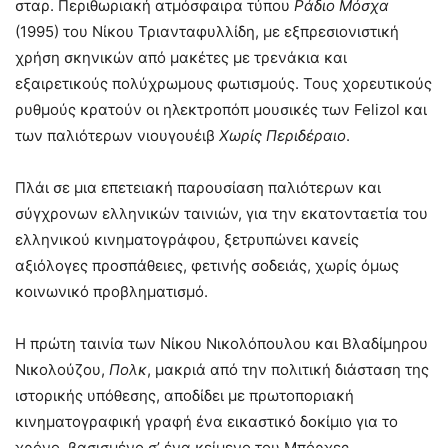
σταρ. Περιθωριακή ατμόσφαιρα τύπου
Ράδιο Μόσχα
(1995) του Νίκου Τριανταφυλλίδη, με εξπρεσιονιστική
χρήση σκηνικών από μακέτες με τρενάκια και
εξαιρετικούς πολύχρωμους φωτισμούς. Τους χορευτικούς
ρυθμούς κρατούν οι ηλεκτροπόπ μουσικές των Felizol και
των παλιότερων νιουγουέιβ
Χωρίς Περιδέραιο
.
Πλάι σε μια επετειακή παρουσίαση παλιότερων και
σύγχρονων ελληνικών ταινιών, για την εκατονταετία του
ελληνικού κινηματογράφου, ξετρυπώνει κανείς
αξιόλογες προσπάθειες, φετινής σοδειάς, χωρίς όμως
κοινωνικό προβληματισμό.
Η πρώτη ταινία των Νίκου Νικολόπουλου και Βλαδίμηρου
Νικολούζου,
Πολκ
, μακριά από την πολιτική διάσταση της
ιστορικής υπόθεσης, αποδίδει με πρωτοποριακή
κινηματογραφική γραφή ένα εικαστικό δοκίμιο για το
χρόνο, βασισμένο σ’ ένα κείμενο του Μπόρχες,