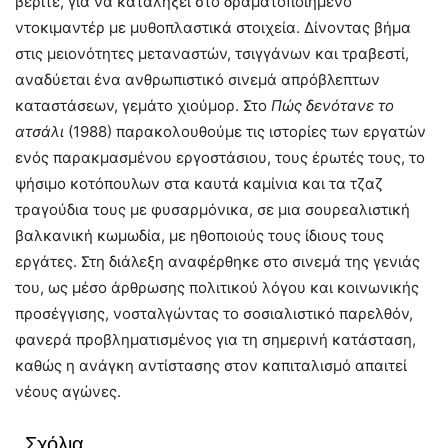
βεριτέ, για να καταλήξει στο δραματοποιημένο
ντοκιμαντέρ με μυθοπλαστικά στοιχεία. Δίνοντας βήμα
στις μειονότητες μεταναστών, τσιγγάνων και τραβεστί,
αναδύεται ένα ανθρωπιστικό σινεμά απρόβλεπτων
καταστάσεων, γεμάτο χιούμορ. Στο
Πώς δενότανε το
ατσάλι
(1988) παρακολουθούμε τις ιστορίες των εργατών
ενός παρακμασμένου εργοστάσιου, τους έρωτές τους, το
ψήσιμο κοτόπουλων στα καυτά καμίνια και τα τζαζ
τραγούδια τους με φυσαρμόνικα, σε μια σουρεαλιστική
βαλκανική κωμωδία, με ηθοποιούς τους ίδιους τους
εργάτες. Στη διάλεξη αναφέρθηκε στο σινεμά της γενιάς
του, ως μέσο άρθρωσης πολιτικού λόγου και κοινωνικής
προσέγγισης, νοσταλγώντας το σοσιαλιστικό παρελθόν,
φανερά προβληματισμένος για τη σημερινή κατάσταση,
καθώς η ανάγκη αντίστασης στον καπιταλισμό απαιτεί
νέους αγώνες.
Σχόλια