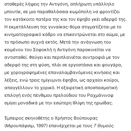
σταθερές λήψεις την Αντιγόνη, απλήρωτη υπάλληλο
μπουτίκ, σε μια παραθαλάσσια κωμόπολη να φροντίζει
τον κατάκοιτο πατέρα της και τον έφηβο γκέι αδερφό της.
Η εκμετάλλευση της γυναίκας-θύμα στιγματίζεται με το
κινηματογραφικό κάδρο να επικεντρώνεται στο σώμα, με
το πρόσωπο συχνά εκτός. Μετά την ανάγνωση του
κειμένου του Σοφοκλή η Αντιγόνη παρακινείται να
αντισταθεί. Φεύγει και περιπλανιέται συντροφιά με τον
αδερφό της στη φύση, πλάι σε εργοστάσια και φουγάρα,
με χορογραφημένες επαναλαμβανόμενες κινήσεις και
λέξεις, ενώ τρεις ημίγυμνοι έφηβοι, ως αρχαίοι κούροι,
απαγγέλλουν το χορικό. Η εξαιρετική αποσπασματική
επιλογή ενός πένθιμου πρελούδιου του Ραχμάνινοφ
σμίγει μοναδικά με την εσώτερη θλίψη της ηρωίδας.
Έμπειρος σκηνοθέτης ο Χρήστος Βούπουρας
(
Μιρουπάφσιμ
, 1997) επανέρχεται με τους
7 Θυμούς
.