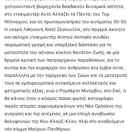
χολιγουντιανή βιομηχανία διεκδικούν δυναμικά ισότητα,
στο ντοκιμαντέρ
Αυτό Αλλάζει τα Πάντα
, του Τομ
Ντόναχιου, για τις πρωταγωνίστριες του κινήματος 50-50.
Η νεαρή Λιθουανή Αϊστέ Ζεγκουλίτε, στο παγερά ακίνητο
και σκληρό ντοκιμαντέρ
Animus
Animalis
συνδέει
πειραματική γραφή και υπαρξιακή διάσταση για τη
ματαιότητα του αέναου κύκλου θανάτου-ζωής, σε μια
δριμεία κριτική των πατριαρχικών παραδόσεων, για το
κυνήγι και την κυριαρχία του ανθρώπου στα έμβια όντα,
παράλληλα με την ταρίχευση των ζώων και τη μετατροπή
τους σε εμπορευματικά αντικείμενα συλλεκτικής και
φετιχιστικής αξίας, ενώ ο Ρομπέρτο Μινερβίνι, στο
Εσύ, τι
θα κάνεις όταν ο κόσμος πιάσει φωτιά;
καταγράφει
πικρές ιστορίες αφροαμερικάνων στη Νέα Ορλεάνη της
ανεργίας και της ανέχειας, σε μια εποχή αναβίωσης
δολοφονιών της Κου-Κλουξ-Κλαν, πλάι στο αναδυόμενο
νέο κόμμα Μαύρων Πανθήρων.