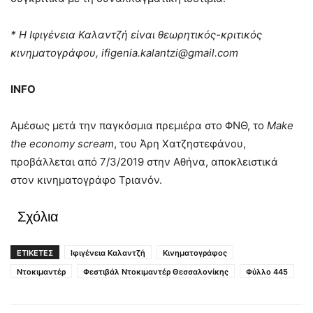
* Η Ιφιγένεια Καλαντζή είναι θεωρητικός-κριτικός
κινηματογράφου,
ifigenia
.
kalantzi
@
gmail
.
com
INFO
Αμέσως μετά την παγκόσμια πρεμιέρα στο ΦΝΘ, το
Make
the
economy
scream
, του Άρη Χατζηστεφάνου,
προβάλλεται από 7/3/2019 στην Αθήνα, αποκλειστικά
στον κινηματογράφο Τριανόν.
Σχόλια
ΕΤΙΚΕΤΕΣ
Ιφιγένεια Καλαντζή
Κινηματογράφος
Ντοκιμαντέρ
Φεστιβάλ Ντοκιμαντέρ Θεσσαλονίκης
Φύλλο 445