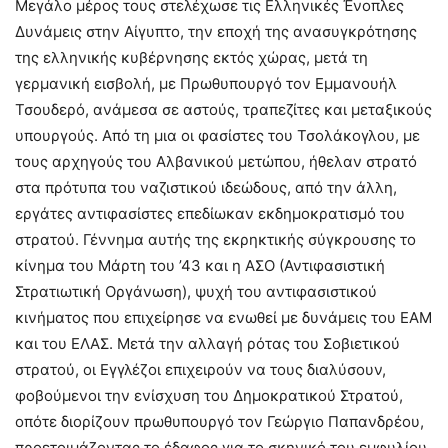
Μεγάλο μέρος τους στελέχωσε τις Ελληνικές Ένοπλες
Δυνάμεις στην Αίγυπτο, την εποχή της ανασυγκρότησης
της ελληνικής κυβέρνησης εκτός χώρας, μετά τη
γερμανική εισβολή, με Πρωθυπουργό τον Εμμανουήλ
Τσουδερό, ανάμεσα σε αστούς, τραπεζίτες και μεταξικούς
υπουργούς. Από τη μια οι φασίστες του Τσολάκογλου, με
τους αρχηγούς του Αλβανικού μετώπου, ήθελαν στρατό
στα πρότυπα του ναζιστικού ιδεώδους, από την άλλη,
εργάτες αντιφασίστες επεδίωκαν εκδημοκρατισμό του
στρατού. Γέννημα αυτής της εκρηκτικής σύγκρουσης το
κίνημα του Μάρτη του ’43 και η ΑΣΟ (Αντιφασιστική
Στρατιωτική Οργάνωση), ψυχή του αντιφασιστικού
κινήματος που επιχείρησε να ενωθεί με δυνάμεις του ΕΑΜ
και του ΕΛΑΣ. Μετά την αλλαγή ρότας του Σοβιετικού
στρατού, οι Εγγλέζοι επιχειρούν να τους διαλύσουν,
φοβούμενοι την ενίσχυση του Δημοκρατικού Στρατού,
οπότε διορίζουν πρωθυπουργό τον Γεώργιο Παπανδρέου,
προετοιμάζοντας το έδαφος για το σκηνικό του εμφυλίου.