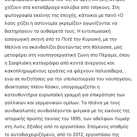
χτίζουν στα κατσάβραχα καλύβια από τσίγκους. Στη
φωτογραφία εκείνης της εποχής, κάτοικοι με πανό «Ο
λαός χτίζει η αστυνομία γκρεμίζει» αγωνίζονται να
διατηρήσουν τα αυθαίρετά τους. Η εντυπωσιακή
εισαγωγική σκηνή από το
Ποτέ την Κυριακή
, με την
Μελίνα να σκανδαλίζει βουτώντας στη θάλασσα, μας
μεταφέρει στη ναυπηγοεργατική ζώνη στο Πέραμα, όπου
η Σιαφλιάκη καταγράφει από κοντά άνεργους και
κακοπληρωμένους εργάτες να ψάχνουν παλιοσίδερα,
ενώ σε συζητήσεις για την υπολειτουργία του ναυπηγείου,
ιδιοκτησίας πλέον Κόσκο, υπογραμμίζεται η
κατευθυντήρια ευρωπαϊκή γραμμή για επικράτηση των
γαλλικών και γερμανικών ομίλων. Τα πλάνα με τους
συνδικαλιστές συνδιαλέγονται φιλμικά με τις εικόνες της
ιστορικής πρώτης ταινίας του 1895, των αδελφών Λυμιέρ
στη Λυόν,
Έξοδος από το εργοστάσιο
. Επόμενος σταθμός
το αυτοδιαχειριζόμενο, από το 2012, εργοστάσιο της