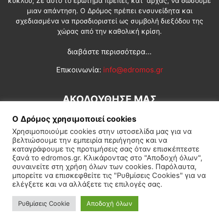
κύκλου; Σε αυτό το ερώτημα πρέπει, κατ’ αρχάς, να δώσουμε
μιαν απάντηση. Ο Δρόμος πρέπει ενσυνείδητα και
σχεδιασμένα να προσδιοριστεί ως συμβολή διεξόδου της
χώρας από την καθολική κρίση.
διαβάστε περισσότερα...
Επικοινωνία:
info@edromos.gr
ΑΚΟΛΟΥΘΗΣΕ ΜΑΣ
Ο Δρόμος χρησιμοποιεί cookies
Χρησιμοποιούμε cookies στην ιστοσελίδα μας για να
βελτιώσουμε την εμπειρία περιήγησης και να
καταγράφουμε τις προτιμήσεις σας όταν επισκέπτεστε
ξανά το edromos.gr. Κλικάροντας στο "Αποδοχή όλων",
συναινείτε στη χρήση όλων των cookies. Παρόλαυτα,
Εγγραφή συνδρομητή
Πολιτική
Διεθνή
Κοινωνία
μπορείτε να επισκεφθείτε τις "Ρυθμίσεις Cookies" για να
ελέγξετε και να αλλάξετε τις επιλογές σας.
Πολιτισμός
Αφιερώματα
Ρυθμίσεις Cookie
Αποδοχή όλων
© Δρόμος της Αριστεράς