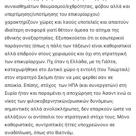
συναισθημάτων θαυμασμού/εχθρότητας, φόβου αλλά και
υπερτίμησης/υποτίμησης του επικυρίαρχου)
χαρακτηρίζουν χώρες και λαούς υποτελείς και απαιτούν
ιδιαίτερη αναφορά γιατί θέτουν άμεσα το αίτημα της
εθνικής ανεξαρτησίας. Εξυπακούεται ότι οι εσωτερικοί
παράγοντες (όπως η πάλη των τάξεων) είναι καθοριστικοί
αλλά επιδρούν στους χειρισμούς και όχι στη στρατηγική
των επικυρίαρχων. Πχ όταν η Ελλάδα, με τη Γιάλτα,
καταχωρήθηκε στο Δυτικό χώρο η εντολή (του Τσώρτσιλ)
στον στρατηγό Σκόμπι ήταν να μας φερθεί σαν σε
αποικία. Επίσης, στόχος των ΗΠΑ (και συνεργατών) στη
Συρία ήταν και παραμένει η αποχώρηση του Άσαντ ενώ οι
νίκες των φιλοκυβερνητικών/ρωσικών δυνάμεων,
σημαντικές αλλά ανολοκλήρωτες, δεν επαρκούν ώστε να
αλλάξουν οι αντίπαλοι τον στρατηγικό στόχο τους. Μόνο
καθοριστικές, συντριπτικές ήττες υποχρεώνουν σε
αναδίπλωση, όπως στο Βιετνάμ.