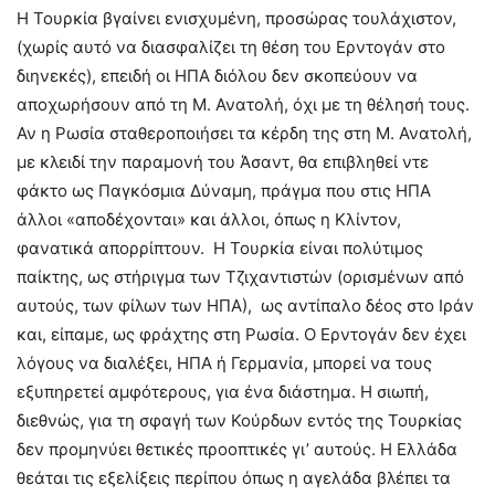
Η Τουρκία βγαίνει ενισχυμένη, προσώρας τουλάχιστον,
(χωρίς αυτό να διασφαλίζει τη θέση του Ερντογάν στο
διηνεκές), επειδή οι ΗΠΑ διόλου δεν σκοπεύουν να
αποχωρήσουν από τη Μ. Ανατολή, όχι με τη θέλησή τους.
Αν η Ρωσία σταθεροποιήσει τα κέρδη της στη Μ. Ανατολή,
με κλειδί την παραμονή του Άσαντ, θα επιβληθεί ντε
φάκτο ως Παγκόσμια Δύναμη, πράγμα που στις ΗΠΑ
άλλοι «αποδέχονται» και άλλοι, όπως η Κλίντον,
φανατικά απορρίπτουν. Η Τουρκία είναι πολύτιμος
παίκτης, ως στήριγμα των Τζιχαντιστών (ορισμένων από
αυτούς, των φίλων των ΗΠΑ), ως αντίπαλο δέος στο Ιράν
και, είπαμε, ως φράχτης στη Ρωσία. Ο Ερντογάν δεν έχει
λόγους να διαλέξει, ΗΠΑ ή Γερμανία, μπορεί να τους
εξυπηρετεί αμφότερους, για ένα διάστημα. Η σιωπή,
διεθνώς, για τη σφαγή των Κούρδων εντός της Τουρκίας
δεν προμηνύει θετικές προοπτικές γι’ αυτούς. Η Ελλάδα
θεάται τις εξελίξεις περίπου όπως η αγελάδα βλέπει τα