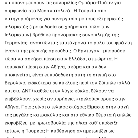
να υπονομεύσουν τις συνομιλίες Ομπάμα-Πούτιν για
συμφωνία στο Μεσανατολικό. Η Τουρκία από
κατηγορούμενος για συνεργασία με τους εξτρεμιστές
ισλαμιστές (τροφοδοσία σε χρήμα και όπλα των
Ισλαμιστών) βρέθηκε προνομιακός συνομιλητής της
Γερμανίας, ανακτώντας ταυτόχρονα το ρόλο του φράχτη
έναντι της ρωσικής αρκούδας. Ο Ερντογάν μπορούσε
τώρα να ασκήσει πίεση στην Ελλάδα, ατιμώρητα. Η
τουρκική πίεση στην Αθήνα, ακόμα και αν δεν
υποκινείται, είναι ευπρόσδεκτη αυτή τη στιγμή στο
Βερολίνο, ειδικότερα σε κύκλους περί τον Σόϊμπλε (αλλά
και στο ΔΝΤ) καθώς οι εν λόγω κύκλοι θέλουν να
επιβάλλουν, χωρίς αντιρρήσεις, «τρελούς» όρους στην
Αθήνα. Ποιος είναι ο τελικός στόχος; Είμαστε στην αρχή
της μεγάλης κατρακύλας και στα εθνικά θέματα ή απλώς
εκφοβίζει, με πρωτοβουλία της ή/και καθ’ υπόδειξη
τρίτων, η Τουρκία; Η κυβέρνηση αντιμετωπίζει ως