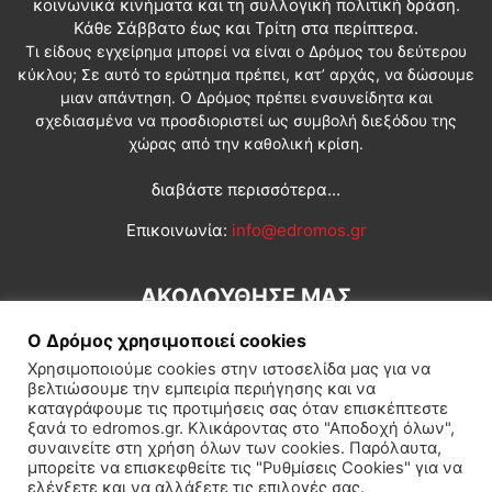
κοινωνικά κινήματα και τη συλλογική πολιτική δράση.
Κάθε Σάββατο έως και Τρίτη στα περίπτερα.
Τι είδους εγχείρημα μπορεί να είναι ο Δρόμος του δεύτερου
κύκλου; Σε αυτό το ερώτημα πρέπει, κατ’ αρχάς, να δώσουμε
μιαν απάντηση. Ο Δρόμος πρέπει ενσυνείδητα και
σχεδιασμένα να προσδιοριστεί ως συμβολή διεξόδου της
χώρας από την καθολική κρίση.
διαβάστε περισσότερα...
Επικοινωνία:
info@edromos.gr
ΑΚΟΛΟΥΘΗΣΕ ΜΑΣ
Ο Δρόμος χρησιμοποιεί cookies
Χρησιμοποιούμε cookies στην ιστοσελίδα μας για να
βελτιώσουμε την εμπειρία περιήγησης και να
καταγράφουμε τις προτιμήσεις σας όταν επισκέπτεστε
ξανά το edromos.gr. Κλικάροντας στο "Αποδοχή όλων",
συναινείτε στη χρήση όλων των cookies. Παρόλαυτα,
Εγγραφή συνδρομητή
Πολιτική
Διεθνή
Κοινωνία
μπορείτε να επισκεφθείτε τις "Ρυθμίσεις Cookies" για να
ελέγξετε και να αλλάξετε τις επιλογές σας.