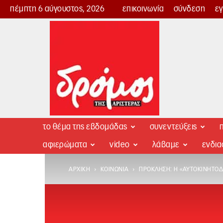
πέμπτη 6 αύγουστος, 2026
επικοινωνία
σύνδεση
ε
Δρόμος
της
Αριστεράς
το θέμα της εβδομάδας
συνεντεύξεις
π
αφιερώματα
video
λάβαμε
ενδι
ΑΡΧΙΚΉ
ΚΟΙΝΩΝΊΑ
ΠΡΌΚΛΗΣΗ: Η «ΑΥΤΟΚΙΝΗΤΌΔ