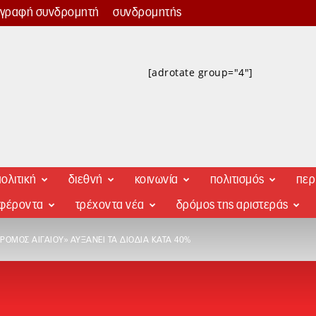
γγραφή συνδρομητή
συνδρομητής
[adrotate group="4"]
ολιτική
διεθνή
κοινωνία
πολιτισμός
περ
αφέροντα
τρέχοντα νέα
δρόμος της αριστεράς
ΡΟΜΟΣ ΑΙΓΑΊΟΥ» ΑΥΞΆΝΕΙ ΤΑ ΔΙΌΔΙΑ ΚΑΤΆ 40%