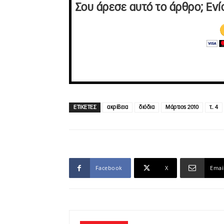
Σου άρεσε αυτό το άρθρο; Ενί
ΕΤΙΚΕΤΕΣ
ακρίβεια
διόδια
Μάρτιος 2010
τ. 4
Facebook
X
Emai