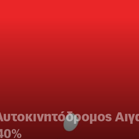
Αυτοκινητόδρομος Αιγα
 40%