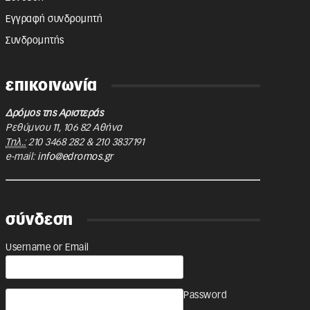
Εγγραφή συνδρομητή
Συνδρομητής
επικοινωνία
Δρόμος της Αριστεράς
Ρεθύμνου 11
,
106 82
Αθήνα
Τηλ.:
210 3468 282
&
210 3837191
e-mail:
info@edromos.gr
σύνδεση
Username or Email
Password