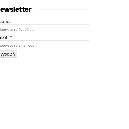
ewsletter
νομα:
mail:
*
Εγγραφή