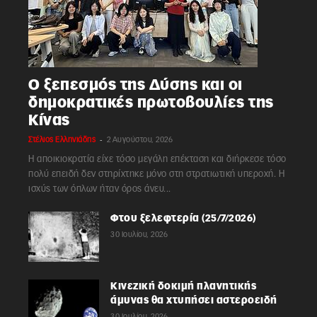
Ο ξεπεσμός της Δύσης και οι
δημοκρατικές πρωτοβουλίες της
Κίνας
-
Στέλιος Ελληνιάδης
2 Αυγούστου, 2026
Η αποικιοκρατία είχε τόσο μεγάλη επέκταση και διήρκεσε τόσο
πολύ επειδή δεν στηρίχτηκε μόνο στη στρατιωτική υπεροχή. Η
ισχύς των όπλων ήταν όρος άνευ...
Φτου ξελεφτερία (25/7/2026)
30 Ιουλίου, 2026
Κινεζική δοκιμή πλανητικής
άμυνας θα χτυπήσει αστεροειδή
30 Ιουλίου, 2026