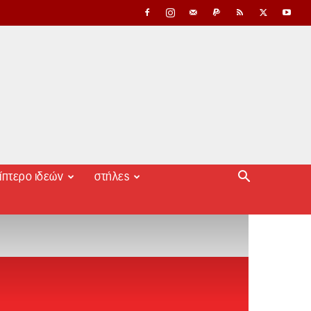
ίπτερο ιδεών
στήλες