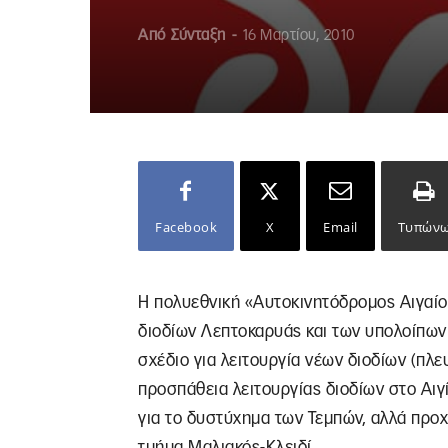
Από
Σύνταξη
-
16 Μαρτίου, 2010
Facebook
X
Email
Τυπών
Η πολυεθνική «Αυτοκινητόδρομος Αιγαίου
διοδίων Λεπτοκαρυάς και των υπολοίπων δ
σχέδιο για λειτουργία νέων διοδίων (πλ
προσπάθεια λειτουργίας διοδίων στο Αιγί
για το δυστύχημα των Τεμπών, αλλά προ
τμήμα Μαλιακός-Κλειδί.