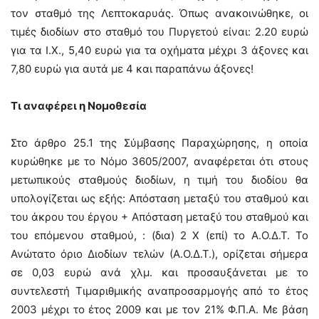
τον σταθμό της Λεπτοκαρυάς. Όπως ανακοινώθηκε, οι
τιμές διοδίων στο σταθμό του Πυργετού είναι: 2.20 ευρώ
για τα Ι.Χ., 5,40 ευρώ για τα οχήματα μέχρι 3 άξονες και
7,80 ευρώ για αυτά με 4 και παραπάνω άξονες!
Τι αναφέρει η Νομοθεσία
Στο άρθρο 25.1 της Σύμβασης Παραχώρησης, η οποία
κυρώθηκε με το Νόμο 3605/2007, αναφέρεται ότι στους
μετωπικούς σταθμούς διοδίων, η τιμή του διοδίου θα
υπολογίζεται ως εξής: Απόσταση μεταξύ του σταθμού και
του άκρου του έργου + Απόσταση μεταξύ του σταθμού και
του επόμενου σταθμού, : (δια) 2 Χ (επί) το Α.Ο.Δ.Τ. Το
Ανώτατο όριο Διοδίων τελών (Α.Ο.Δ.Τ.), ορίζεται σήμερα
σε 0,03 ευρώ ανά χλμ. και προσαυξάνεται με το
συντελεστή Τιμαριθμικής αναπροσαρμογής από το έτος
2003 μέχρι το έτος 2009 και με τον 21% Φ.Π.Α. Με βάση