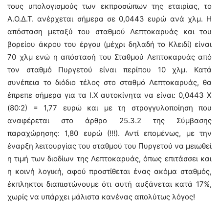
τους υπολογισμούς των εκπροσώπων της εταιρίας, το
Α.Ο.Δ.Τ. ανέρχεται σήμερα σε 0,0443 ευρώ ανά χλμ. Η
απόσταση μεταξύ του σταθμού Λεπτοκαρυάς και του
βορείου άκρου του έργου (μέχρι δηλαδή το Κλειδί) είναι
70 χλμ ενώ η απόστασή του Σταθμού Λεπτοκαρυάς από
τον σταθμό Πυργετού είναι περίπου 10 χλμ. Κατά
συνέπεια το διόδιο τέλος στο σταθμό Λεπτοκαρυάς, θα
έπρεπε σήμερα για τα Ι.Χ αυτοκίνητα να είναι: 0,0443 Χ
(80:2) = 1,77 ευρώ και με τη στρογγυλοποίηση που
αναφέρεται στο άρθρο 25.3.2 της Σύμβασης
παραχώρησης: 1,80 ευρώ (!!!). Αντί επομένως, με την
έναρξη λειτουργίας του σταθμού του Πυργετού να μειωθεί
η τιμή των διοδίων της Λεπτοκαρυάς, όπως επιτάσσει και
η κοινή λογική, αφού προστίθεται ένας ακόμα σταθμός,
έκπληκτοι διαπιστώνουμε ότι αυτή αυξάνεται κατά 17%,
χωρίς να υπάρχει μάλιστα κανένας απολύτως λόγος!