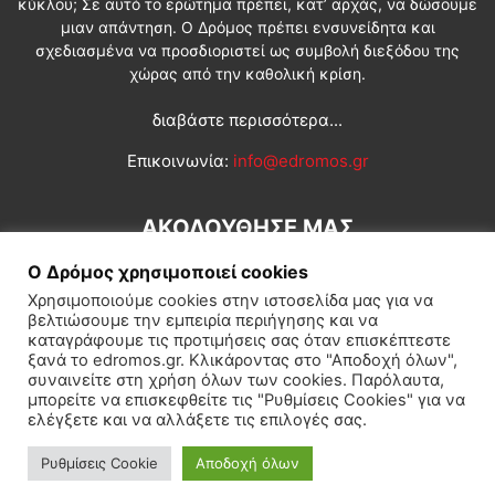
κύκλου; Σε αυτό το ερώτημα πρέπει, κατ’ αρχάς, να δώσουμε
μιαν απάντηση. Ο Δρόμος πρέπει ενσυνείδητα και
σχεδιασμένα να προσδιοριστεί ως συμβολή διεξόδου της
χώρας από την καθολική κρίση.
διαβάστε περισσότερα...
Επικοινωνία:
info@edromos.gr
ΑΚΟΛΟΥΘΗΣΕ ΜΑΣ
Ο Δρόμος χρησιμοποιεί cookies
Χρησιμοποιούμε cookies στην ιστοσελίδα μας για να
βελτιώσουμε την εμπειρία περιήγησης και να
καταγράφουμε τις προτιμήσεις σας όταν επισκέπτεστε
ξανά το edromos.gr. Κλικάροντας στο "Αποδοχή όλων",
συναινείτε στη χρήση όλων των cookies. Παρόλαυτα,
Εγγραφή συνδρομητή
Πολιτική
Διεθνή
Κοινωνία
μπορείτε να επισκεφθείτε τις "Ρυθμίσεις Cookies" για να
ελέγξετε και να αλλάξετε τις επιλογές σας.
Πολιτισμός
Αφιερώματα
Ρυθμίσεις Cookie
Αποδοχή όλων
© Δρόμος της Αριστεράς