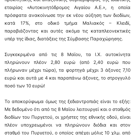
εταιρίας «Αυτοκινητόδρομος Αιγαίου Α.Ε.», η οποία
πρόσφατα ανακοίνωσε την εκ νέου αύξηση των διοδίων,
κατά 17%, στο οδικό τμήμα Μαλιακός – Κλειδί,
παραβιάζοντας και αυτές ακόμα τις καταπλεονεκτικές
υπέρ της ίδιας, διατάξεις της Σύμβασης Παραχώρησης.
Συγκεκριμένα από τις 8 Μαϊου, τα Ι.Χ. αυτοκίνητα
πληρώνουν πλέον 2,80 ευρώ (από 2,40 ευρώ που
πλήρωναν μέχρι τώρα), τα φορτηγά μέχρι 3 άξονες 7,10
ευρώ και αυτά με 4 και παραπάνω άξονες, το στρογγυλό
ποσό των 10 ευρώ!
Το αποκορύφωμα όμως της ξεδιαντροπιάς είναι το εξής:
Με δεδομένο ότι από τις 8 Μαϊου λειτουργεί και ο σταθμός
διοδίων του Πυργετού, οι χρήστες της εθνικής οδού, είναι
πλέον υποχρεωμένοι να πληρώνουν διόδια και στον
σταθμό του Πυργετού, ο οποίος απέχει μόλις 10 χλμ. από