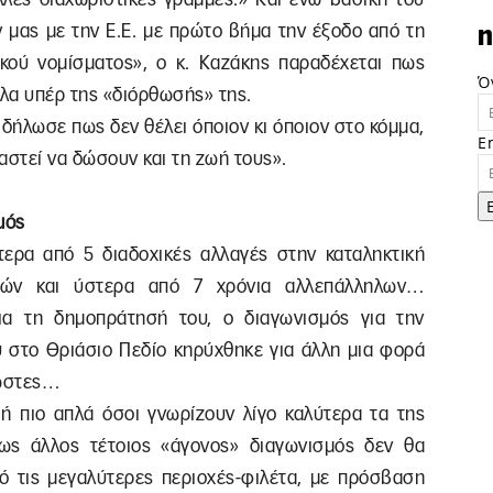
 μας με την Ε.Ε. με πρώτο βήμα την έξοδο από τη
n
κού νομίσματος», ο κ. Καζάκης παραδέχεται πως
Ό
άλλα υπέρ της «διόρθωσής» της.
 δήλωσε πως δεν θέλει όποιον κι όποιον στο κόμμα,
E
αστεί να δώσουν και τη ζωή τους».
μός
τερα από 5 διαδοχικές αλλαγές στην καταληκτική
ρών και ύστερα από 7 χρόνια αλλεπάλληλων…
ια τη δημοπράτησή του, ο διαγωνισμός για την
 στο Θριάσιο Πεδίο κηρύχθηκε για άλλη μια φορά
νώστες…
 ή πιο απλά όσοι γνωρίζουν λίγο καλύτερα τα της
ως άλλος τέτοιος «άγονος» διαγωνισμός δεν θα
πό τις μεγαλύτερες περιοχές-φιλέτα, με πρόσβαση