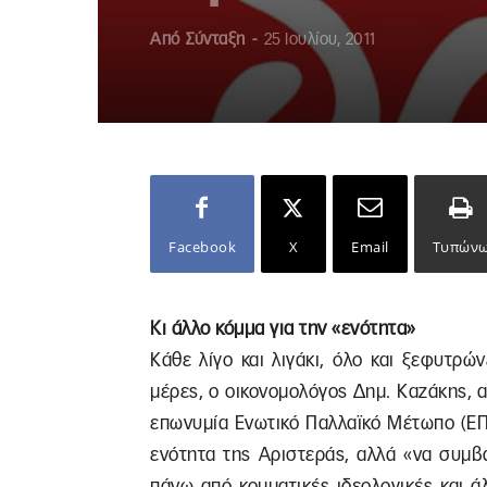
Από
Σύνταξη
-
25 Ιουλίου, 2011
Facebook
X
Email
Τυπών
Κι άλλο κόμμα για την «ενότητα»
Κάθε λίγο και λιγάκι, όλο και ξεφυτρώ
μέρες, ο οικονομολόγος Δημ. Καζάκης, 
επωνυμία Ενωτικό Παλλαϊκό Μέτωπο (ΕΠ
ενότητα της Αριστεράς, αλλά «να συμβά
πάνω από κομματικές ιδεολογικές και ά