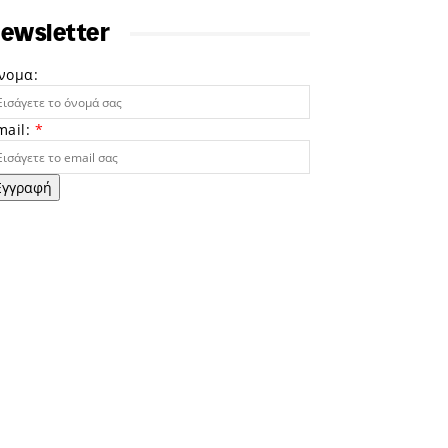
ewsletter
νομα:
mail:
*
Εγγραφή