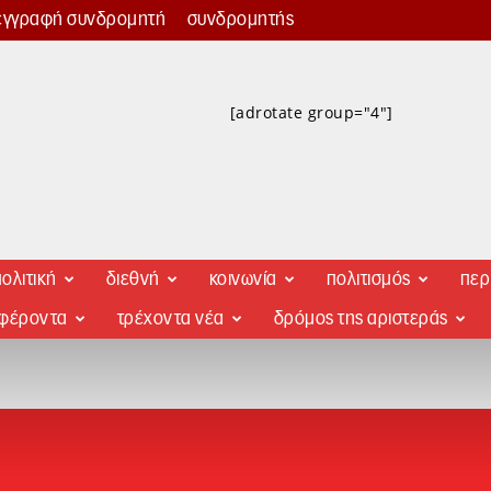
εγγραφή συνδρομητή
συνδρομητής
[adrotate group="4"]
ολιτική
διεθνή
κοινωνία
πολιτισμός
περ
αφέροντα
τρέχοντα νέα
δρόμος της αριστεράς