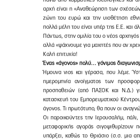
αρχή είναι η «Αναθεώρηση των σχέσεών
ζώνη του ευρώ και την υιοθέτηση εθνι
πολλά μέλη του είναι υπέρ της Ε.Ε. και 
Πάντως, στην ομιλία του ο νέος αρχηγός
αλλά «ψάχνουμε για μαχητές που αν χρει
Καλή επιτυχία!
Ένας «άγονος» πολύ… γόνιμος διαγωνισ
Ήμουνα νιος και γέρασα, που λέμε. Ύσ
ημερομηνία ανοίγματος των προσφο
προσπαθειών (από ΠΑΣΟΚ και Ν.Δ.) γ
κατασκευή του Εμπορευματικού Κέντρου
άγονος. Τι πρωτότυπο, θα πουν οι αναγ
Οι παροικούντες την Ιερουσαλήμ, πάλι,
μεταφορικής αγοράς σιγοψιθυρίζουν π
υπάρξει, καθώς το Θριάσιο (σ.σ. μια α