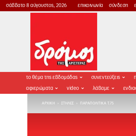
σάββατο 8 αύγουστος, 2026
επικοινωνία
σύνδεση
Δρόμος
της
Αριστεράς
το θέμα της εβδομάδας
συνεντεύξεις
π
αφιερώματα
video
λάβαμε
ενδι
ΑΡΧΙΚΉ
ΣΤΉΛΕΣ
ΠΑΡΑΠΟΛΙΤΙΚΆ Τ.75