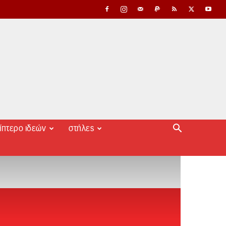
ίπτερο ιδεών
στήλες