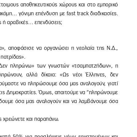
έτοιμους αποθηκευτικούς χώρους και στο εμπορικό
 ακόμη… γόνιμη επένδυση με fast track διαδικασίες.
ές ή αραβικές… επενδύσεις;
α», αποφάσισε να οργανώσει η νεολαία της Ν.Δ.,
 πατρίδας».
 «Δεν πληρώνω» των γνωστών «τσαμπατζήδων», η
ηρώνουν, αλλά δίκαια: «Ως νέοι Έλληνες, δεν
νούμαστε να πληρώσουμε όσα μας αναλογούν, γιατί
στις Δημοκρατίες. Όμως, απαιτούμε να “πληρώνουμε
δίδουμε όσα μας αναλογούν και να λαμβάνουμε όσα
ας χρεώνετε και παραπάνω.
κατά 50% για προσλήψεις νέων εργαζομένων και