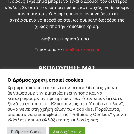
Τι είδους εγχείρημα μπορεί να είναι ο Δρόμος του δεύτερου
κύκλου; Σε αυτό το ερώτημα πρέπει, κατ’ αρχάς, να δώσουμε
μιαν απάντηση. Ο Δρόμος πρέπει ενσυνείδητα και
σχεδιασμένα να προσδιοριστεί ως συμβολή διεξόδου της
χώρας από την καθολική κρίση.
διαβάστε περισσότερα...
Επικοινωνία:
info@edromos.gr
ΑΚΟΛΟΥΘΗΣΕ ΜΑΣ
Ο Δρόμος χρησιμοποιεί cookies
Χρησιμοποιούμε cookies στην ιστοσελίδα μας για να
βελτιώσουμε την εμπειρία περιήγησης και να
καταγράφουμε τις προτιμήσεις σας όταν επισκέπτεστε
ξανά το edromos.gr. Κλικάροντας στο "Αποδοχή όλων",
συναινείτε στη χρήση όλων των cookies. Παρόλαυτα,
Εγγραφή συνδρομητή
Πολιτική
Διεθνή
Κοινωνία
μπορείτε να επισκεφθείτε τις "Ρυθμίσεις Cookies" για να
ελέγξετε και να αλλάξετε τις επιλογές σας.
Πολιτισμός
Αφιερώματα
Ρυθμίσεις Cookie
Αποδοχή όλων