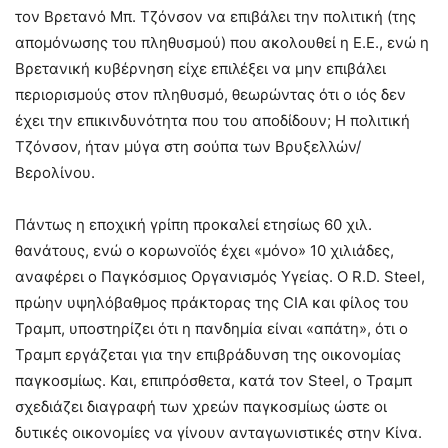
τον Βρετανό Μπ. Τζόνσον να επιβάλει την πολιτική (της
απομόνωσης του πληθυσμού) που ακολουθεί η Ε.Ε., ενώ η
Βρετανική κυβέρνηση είχε επιλέξει να μην επιβάλει
περιορισμούς στον πληθυσμό, θεωρώντας ότι ο ιός δεν
έχει την επικινδυνότητα που του αποδίδουν; Η πολιτική
Τζόνσον, ήταν μύγα στη σούπα των Βρυξελλών/
Βερολίνου.
Πάντως η εποχική γρίπη προκαλεί ετησίως 60 χιλ.
θανάτους, ενώ ο κορωνοϊός έχει «μόνο» 10 χιλιάδες,
αναφέρει ο Παγκόσμιος Οργανισμός Υγείας. Ο R.D. Steel,
πρώην υψηλόβαθμος πράκτορας της CIA και φίλος του
Τραμπ, υποστηρίζει ότι η πανδημία είναι «απάτη», ότι ο
Τραμπ εργάζεται για την επιβράδυνση της οικονομίας
παγκοσμίως. Και, επιπρόσθετα, κατά τον Steel, ο Τραμπ
σχεδιάζει διαγραφή των χρεών παγκοσμίως ώστε οι
δυτικές οικονομίες να γίνουν ανταγωνιστικές στην Κίνα.