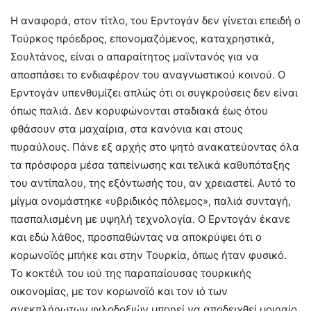
Η αναφορά, στον τίτλο, του Ερντογάν δεν γίνεται επειδή ο
Τούρκος πρόεδρος, επονομαζόμενος, καταχρηστικά,
Σουλτάνος, είναι ο απαραίτητος μαϊντανός για να
αποσπάσει το ενδιαφέρον του αναγνωστικού κοινού. Ο
Ερντογάν υπενθυμίζει απλώς ότι οι συγκρούσεις δεν είναι
όπως παλιά. Δεν κορυφώνονται σταδιακά έως ότου
φθάσουν στα μαχαίρια, στα κανόνια και στους
πυραύλους. Πάνε εξ αρχής στο ψητό ανακατεύοντας όλα
τα πρόσφορα μέσα ταπείνωσης και τελικά καθυπόταξης
του αντίπαλου, της εξόντωσής του, αν χρειαστεί. Αυτό το
μίγμα ονομάστηκε «υβριδικός πόλεμος», παλιά συνταγή,
πασπαλισμένη με υψηλή τεχνολογία. Ο Ερντογάν έκανε
και εδώ λάθος, προσπαθώντας να αποκρύψει ότι ο
κορωνοϊός μπήκε και στην Τουρκία, όπως ήταν φυσικό.
Το κοκτέιλ του ιού της παραπαίουσας τουρκικής
οικονομίας, με τον κορωνοϊό και τον ιό των
ανεκπλήρωτων φιλοδοξιών μπορεί να αποδειχθεί μοιραίο.