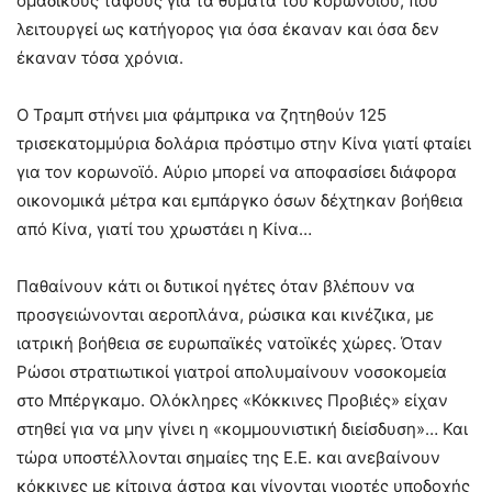
ομαδικούς τάφους για τα θύματα του κορωνοϊού, που
λειτουργεί ως κατήγορος για όσα έκαναν και όσα δεν
έκαναν τόσα χρόνια.
Ο Τραμπ στήνει μια φάμπρικα να ζητηθούν 125
τρισεκατομμύρια δολάρια πρόστιμο στην Κίνα γιατί φταίει
για τον κορωνοϊό. Αύριο μπορεί να αποφασίσει διάφορα
οικονομικά μέτρα και εμπάργκο όσων δέχτηκαν βοήθεια
από Κίνα, γιατί του χρωστάει η Κίνα…
Παθαίνουν κάτι οι δυτικοί ηγέτες όταν βλέπουν να
προσγειώνονται αεροπλάνα, ρώσικα και κινέζικα, με
ιατρική βοήθεια σε ευρωπαϊκές νατοϊκές χώρες. Όταν
Ρώσοι στρατιωτικοί γιατροί απολυμαίνουν νοσοκομεία
στο Μπέργκαμο. Ολόκληρες «Κόκκινες Προβιές» είχαν
στηθεί για να μην γίνει η «κομμουνιστική διείσδυση»… Και
τώρα υποστέλλονται σημαίες της Ε.Ε. και ανεβαίνουν
κόκκινες με κίτρινα άστρα και γίνονται γιορτές υποδοχής