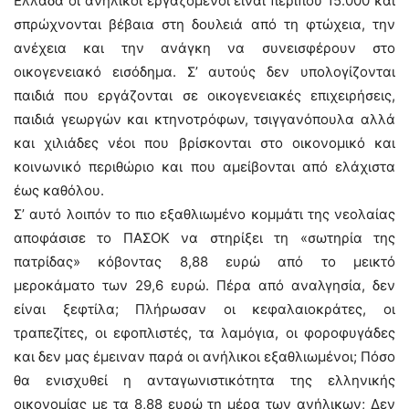
Ελλάδα οι ανήλικοι εργαζόμενοι είναι περίπου 15.000 και
σπρώχνονται βέβαια στη δουλειά από τη φτώχεια, την
ανέχεια και την ανάγκη να συνεισφέρουν στο
οικογενειακό εισόδημα. Σ’ αυτούς δεν υπολογίζονται
παιδιά που εργάζονται σε οικογενειακές επιχειρήσεις,
παιδιά γεωργών και κτηνοτρόφων, τσιγγανόπουλα αλλά
και χιλιάδες νέοι που βρίσκονται στο οικονομικό και
κοινωνικό περιθώριο και που αμείβονται από ελάχιστα
έως καθόλου.
Σ’ αυτό λοιπόν το πιο εξαθλιωμένο κομμάτι της νεολαίας
αποφάσισε το ΠΑΣΟΚ να στηρίξει τη «σωτηρία της
πατρίδας» κόβοντας 8,88 ευρώ από το μεικτό
μεροκάματο των 29,6 ευρώ. Πέρα από αναλγησία, δεν
είναι ξεφτίλα; Πλήρωσαν οι κεφαλαιοκράτες, οι
τραπεζίτες, οι εφοπλιστές, τα λαμόγια, οι φοροφυγάδες
και δεν μας έμειναν παρά οι ανήλικοι εξαθλιωμένοι; Πόσο
θα ενισχυθεί η ανταγωνιστικότητα της ελληνικής
οικονομίας με τα 8,88 ευρώ τη μέρα των ανήλικων; Δεν