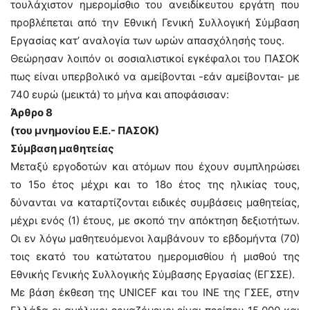
τουλάχιστον ημερομίσθιο του ανειδίκευτου εργάτη που
προβλέπεται από την Εθνική Γενική Συλλογική Σύμβαση
Εργασίας κατ’ αναλογία των ωρών απασχόλησής τους.
Θεώρησαν λοιπόν οι σοσιαλιστικοί εγκέφαλοι του ΠΑΣΟΚ
πως είναι υπερβολικό να αμείβονται -εάν αμείβονται- με
740 ευρώ (μεικτά) το μήνα και αποφάσισαν:
Άρθρο 8
(του μνημονίου Ε.Ε.- ΠΑΣΟΚ)
Σύμβαση μαθητείας
Μεταξύ εργοδοτών και ατόμων που έχουν συμπληρώσει
το 15ο έτος μέχρι και το 18ο έτος της ηλικίας τους,
δύνανται να καταρτίζονται ειδικές συμβάσεις μαθητείας,
μέχρι ενός (1) έτους, με σκοπό την απόκτηση δεξιοτήτων.
Οι εν λόγω μαθητευόμενοι λαμβάνουν το εβδομήντα (70)
τοις εκατό του κατώτατου ημερομισθίου ή μισθού της
Εθνικής Γενικής Συλλογικής Σύμβασης Εργασίας (ΕΓΣΣΕ).
Με βάση έκθεση της UNICEF και του ΙΝΕ της ΓΣΕΕ, στην