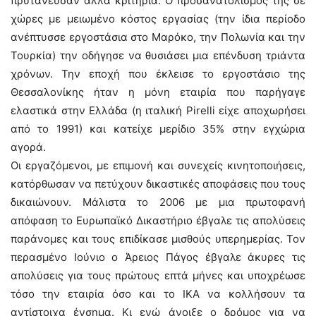
πρυτάνευσαν άλλα κριτήρια. Ο προσανατολισμός της σε
χώρες με μειωμένο κόστος εργασίας (την ίδια περίοδο
ανέπτυσσε εργοστάσια στο Μαρόκο, την Πολωνία και την
Τουρκία) την οδήγησε να θυσιάσει μια επένδυση τριάντα
χρόνων. Την εποχή που έκλεισε το εργοστάσιο της
Θεσσαλονίκης ήταν η μόνη εταιρία που παρήγαγε
ελαστικά στην Ελλάδα (η ιταλική Pirelli είχε αποχωρήσει
από το 1991) και κατείχε μερίδιο 35% στην εγχώρια
αγορά.
Οι εργαζόμενοι, με επιμονή και συνεχείς κινητοποιήσεις,
κατόρθωσαν να πετύχουν δικαστικές αποφάσεις που τους
δικαιώνουν. Μάλιστα το 2006 με μια πρωτοφανή
απόφαση το Ευρωπαϊκό Δικαστήριο έβγαλε τις απολύσεις
παράνομες και τους επιδίκασε μισθούς υπερημερίας. Τον
περασμένο Ιούνιο ο Άρειος Πάγος έβγαλε άκυρες τις
απολύσεις για τους πρώτους επτά μήνες και υποχρέωσε
τόσο την εταιρία όσο και το ΙΚΑ να κολλήσουν τα
αντίστοιχα ένσημα. Κι ενώ άνοιξε ο δρόμος για να