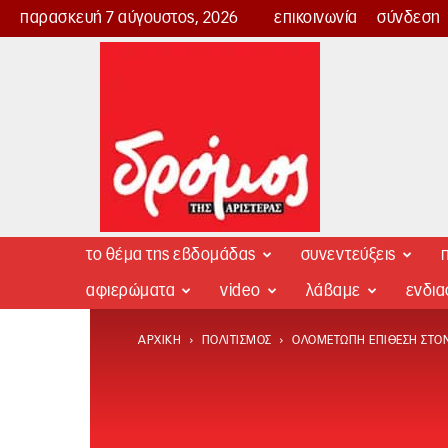
παρασκευή 7 αύγουστος, 2026
επικοινωνία
σύνδεση
Δρόμος
της
Αριστεράς
το θέμα της εβδομάδας
συνεντεύξεις
π
αφιερώματα
video
λάβαμε
ενδι
ΑΡΧΙΚΉ
ΠΟΛΙΤΙΣΜΌΣ
ΟΛΟΜΈΤΩΠΗ ΕΠΊΘΕΣΗ ΣΤΟΝ