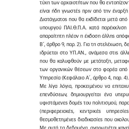
τύχη των αρχαιοτήτων που θα εντοπίζον
είναι ήδη γνωστές πριν από την έναρξή
Διατάγματος που θα εκδίδεται μετά απ
υπουργού ΠΑΙ.Θ.Π.Α. κατά παρέκκλιση 
απαραίτητη πλέον η έκδοση άλλης απόφ
Β΄, άρθρο 9, παρ. 2). Για τη στελέχωση,
ιδρύεται στο ΥΠ.ΑΝ., ανάμεσα στις άλλ
που θα καλυφθούν με μετάταξη, μεταφο
των οργανικών θέσεων στο φορέα από τ
Υπηρεσία (Κεφάλαιο Α΄, άρθρο 4, παρ. 4)
Με λίγα λόγια, προκειμένου να επιταχυ
επενδύσεων, δημιουργείται ένα υπερ
υφιστάμενες δομές του πολιτισμού, παρ
(περιφερειακές, κεντρικές υπηρεσί
θεσμοθετημένες διαδικασίες που ακολο
Με αυτά τα δεδομένα, αναρωτιέται κανεί