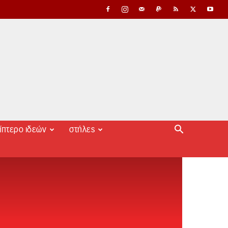
ίπτερο ιδεών
στήλες