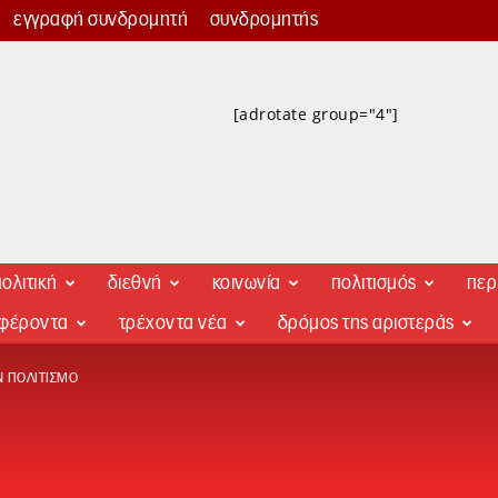
εγγραφή συνδρομητή
συνδρομητής
[adrotate group="4"]
ολιτική
διεθνή
κοινωνία
πολιτισμός
περ
αφέροντα
τρέχοντα νέα
δρόμος της αριστεράς
 ΠΟΛΙΤΙΣΜΌ