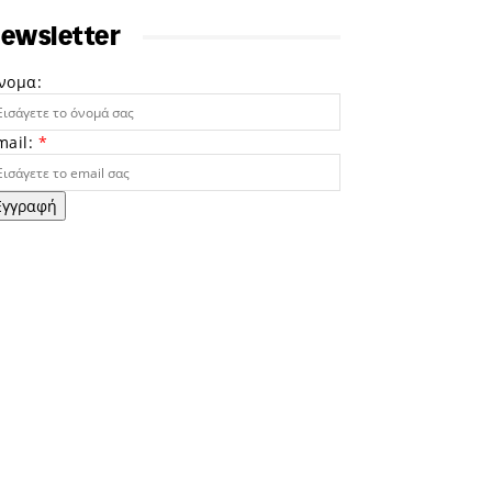
ewsletter
νομα:
mail:
*
Εγγραφή