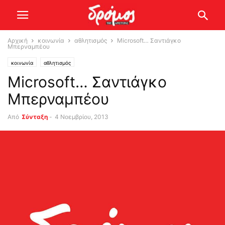
Αρχική
κοινωνία
αθλητισμός
Microsoft… Σαντιάγκο
Μπερναμπέου
κοινωνία
αθλητισμός
Microsoft… Σαντιάγκο
Μπερναμπέου
Από
Σύνταξη
-
4 Νοεμβρίου, 2013