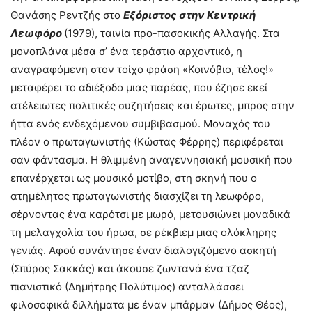
Θανάσης Ρεντζής στο
Εξόριστος στην Κεντρική
Λεωφόρο
(1979), ταινία προ-πασοκικής Αλλαγής. Στα
μονοπλάνα μέσα σ’ ένα τεράστιο αρχοντικό, η
αναγραφόμενη στον τοίχο φράση «Κοινόβιο, τέλος!»
μεταφέρει το αδιέξοδο μιας παρέας, που έζησε εκεί
ατέλειωτες πολιτικές συζητήσεις και έρωτες, μπρος στην
ήττα ενός ενδεχόμενου συμβιβασμού. Μοναχός του
πλέον ο πρωταγωνιστής (Κώστας Φέρρης) περιφέρεται
σαν φάντασμα. Η θλιμμένη αναγεννησιακή μουσική που
επανέρχεται ως μουσικό μοτίβο, στη σκηνή που ο
ατημέλητος πρωταγωνιστής διασχίζει τη λεωφόρο,
σέρνοντας ένα καρότσι με μωρό, μετουσιώνει μοναδικά
τη μελαγχολία του ήρωα, σε ρέκβιεμ μιας ολόκληρης
γενιάς. Αφού συνάντησε έναν διαλογιζόμενο ασκητή
(Σπύρος Σακκάς) και άκουσε ζωντανά ένα τζαζ
πιανιστικό (Δημήτρης Πολύτιμος) ανταλλάσσει
φιλοσοφικά διλλήματα με έναν μπάρμαν (Δήμος Θέος),