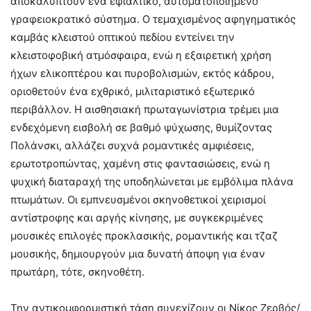
αποκαλύπτουν ένα εφιαλτικό, αυτοματοποιημένο
γραφειοκρατικό σύστημα. Ο τεμαχισμένος αφηγηματικός
καμβάς κλειστού οπτικού πεδίου εντείνει την
κλειστοφοβική ατμόσφαιρα, ενώ η εξαιρετική χρήση
ήχων ελικοπτέρου και πυροβολισμών, εκτός κάδρου,
οριοθετούν ένα εχθρικό, μιλιταριστικό εξωτερικό
περιβάλλον. Η αισθησιακή πρωταγωνίστρια τρέμει μια
ενδεχόμενη εισβολή σε βαθμό ψύχωσης, θυμίζοντας
Πολάνσκι, αλλάζει συχνά ρομαντικές αμφιέσεις,
ερωτοτροπώντας, χαμένη στις φαντασιώσεις, ενώ η
ψυχική διαταραχή της υποδηλώνεται με εμβόλιμα πλάνα
πτωμάτων. Οι εμπνευσμένοι σκηνοθετικοί χειρισμοί
αντίστροφης και αργής κίνησης, με συγκεκριμένες
μουσικές επιλογές προκλασικής, ρομαντικής και τζαζ
μουσικής, δημιουργούν μια δυνατή άποψη για έναν
πρωτάρη, τότε, σκηνοθέτη.
Την αντικομφορμιστική τάση συνεχίζουν οι Νίκος Ζερβός/