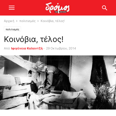
Αρχική
πολιτισμός
Κοινόβια, τέλος!
πολιτισμός
Κοινόβια, τέλος!
Από
Ιφιγένεια Καλαντζή
-
29 Οκτωβρίου, 2014