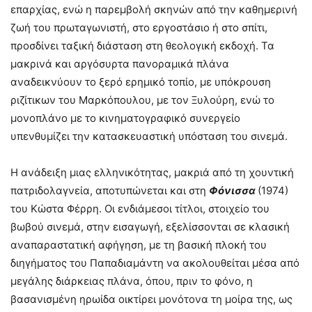
επαρχίας, ενώ η παρεμβολή σκηνών από την καθημερινή
ζωή του πρωταγωνιστή, στο εργοστάσιο ή στο σπίτι,
προσδίνει ταξική διάσταση στη θεολογική εκδοχή. Τα
μακρινά και αργόσυρτα πανοραμικά πλάνα
αναδεικνύουν το ξερό ερημικό τοπίο, με υπόκρουση
ριζίτικων του Μαρκόπουλου, με τον Ξυλούρη, ενώ το
μονοπλάνο με το κινηματογραφικό συνεργείο
υπενθυμίζει την κατασκευαστική υπόσταση του σινεμά.
Η ανάδειξη μιας ελληνικότητας, μακριά από τη χουντική
πατριδολαγνεία, αποτυπώνεται και στη
Φόνισσα
(1974)
του Κώστα Φέρρη. Οι ενδιάμεσοι τίτλοι, στοιχείο του
βωβού σινεμά, στην εισαγωγή, εξελίσσονται σε κλασική
αναπαραστατική αφήγηση, με τη βασική πλοκή του
διηγήματος του Παπαδιαμάντη να ακολουθείται μέσα από
μεγάλης διάρκειας πλάνα, όπου, πριν το φόνο, η
βασανισμένη ηρωίδα οικτίρει μονότονα τη μοίρα της, ως