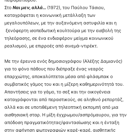
Στο
Ναι μεν, αλλά…
(1972), του Παύλου Τάσιου,
καταγράφεται η κοινωνική μετάλλαξη των
μεγαλουπόλεων, με την αυξανόμενη αστυφιλία και η
ξενόφερτη ισοπεδωτική κουλτούρα με την εισβολή της
τηλεόρασης, σε ένα ενδιαφέρον μείγμα κοινωνικού
ρεαλισμού, με επιρροές από σινεμά-ντιρέκτ.
Με την έρευνα ενός δημοσιογράφου (Αλέξης Δαμιανός)
για το φόνο πάθους που διέπραξε ένας νεαρός
επαρχιώτης, αποκαλύπτεται μέσα από φλάσμπακ ο
συμβατικός γάμος του και η μίζερη καθημερινότητά του.
Απαντήσεις για το γάμο, το σεξ και την οικογένεια
καταγράφονται από περαστικούς, σε αληθινό ρεπορτάζ,
αλλά και σε υποτιθέμενη τηλεοπτική εκπομπή από μια
αισθησιακή σταρ. Η μίξη έγχρωμου/ασπρόμαυρου, για την
απόδοση πραγματικότητας/φαντασίωσης και η ένταξη
στην αφήγηση φωτογραφιών καρέ-καρέ, αισθητικής