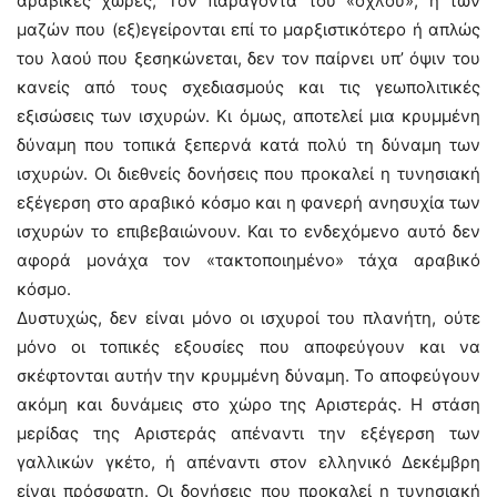
αραβικές χώρες; Τον παράγοντα του «όχλου», ή των
μαζών που (εξ)εγείρονται επί το μαρξιστικότερο ή απλώς
του λαού που ξεσηκώνεται, δεν τον παίρνει υπ’ όψιν του
κανείς από τους σχεδιασμούς και τις γεωπολιτικές
εξισώσεις των ισχυρών. Κι όμως, αποτελεί μια κρυμμένη
δύναμη που τοπικά ξεπερνά κατά πολύ τη δύναμη των
ισχυρών. Οι διεθνείς δονήσεις που προκαλεί η τυνησιακή
εξέγερση στο αραβικό κόσμο και η φανερή ανησυχία των
ισχυρών το επιβεβαιώνουν. Και το ενδεχόμενο αυτό δεν
αφορά μονάχα τον «τακτοποιημένο» τάχα αραβικό
κόσμο.
Δυστυχώς, δεν είναι μόνο οι ισχυροί του πλανήτη, ούτε
μόνο οι τοπικές εξουσίες που αποφεύγουν και να
σκέφτονται αυτήν την κρυμμένη δύναμη. Το αποφεύγουν
ακόμη και δυνάμεις στο χώρο της Αριστεράς. Η στάση
μερίδας της Αριστεράς απέναντι την εξέγερση των
γαλλικών γκέτο, ή απέναντι στον ελληνικό Δεκέμβρη
είναι πρόσφατη. Οι δονήσεις που προκαλεί η τυνησιακή