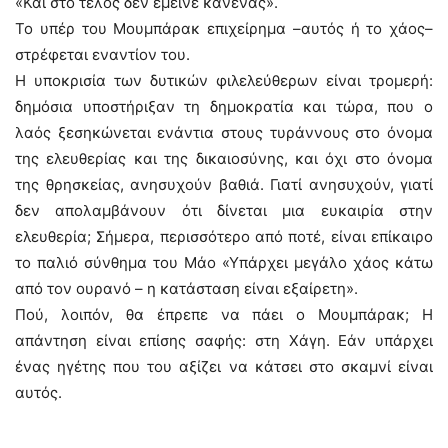
«Και στο τέλος δεν έμεινε κανένας».
Το υπέρ του Μουμπάρακ επιχείρημα –αυτός ή το χάος–
στρέφεται εναντίον του.
Η υποκρισία των δυτικών φιλελεύθερων είναι τρομερή:
δημόσια υποστήριξαν τη δημοκρατία και τώρα, που ο
λαός ξεσηκώνεται ενάντια στους τυράννους στο όνομα
της ελευθερίας και της δικαιοσύνης, και όχι στο όνομα
της θρησκείας, ανησυχούν βαθιά. Γιατί ανησυχούν, γιατί
δεν απολαμβάνουν ότι δίνεται μια ευκαιρία στην
ελευθερία; Σήμερα, περισσότερο από ποτέ, είναι επίκαιρο
το παλιό σύνθημα του Μάο «Υπάρχει μεγάλο χάος κάτω
από τον ουρανό – η κατάσταση είναι εξαίρετη».
Πού, λοιπόν, θα έπρεπε να πάει ο Μουμπάρακ; Η
απάντηση είναι επίσης σαφής: στη Χάγη. Εάν υπάρχει
ένας ηγέτης που του αξίζει να κάτσει στο σκαμνί είναι
αυτός.