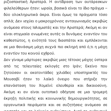
ριζοσπαστική Αριστερά. Η αντίδραση των αυτάρεσκων
φιλελεύθερων ήταν: ωραία, βασικά είναι το ίδιο πράγμα –
δύο ολοκληρωτικά άκρα. Είναι όμως τα πράγματα τόσο
απλά; Δεν ισχύει ο μακροχρόνιος ανταγωνισμός ακριβώς
ανάμεσα στους Ισλαμιστές και την Αριστερά; Ακόμη κι αν
είναι στιγμιαία ενωμένες αυτές οι δυνάμεις εναντίον του
καθεστώτος, η ενότητά τους διασπάται και εμπλέκονται
σε μια θανάσιμη μάχη συχνά πιο σκληρή από ό,τι η μάχη
εναντίον του κοινού εχθρού.
Δεν γίναμε μάρτυρες ακριβώς μιας τέτοιας μάχης ύστερα
από τις τελευταίες εκλογές στο Ιράν; Εκείνο που
ζητούσαν οι εκατοντάδες χιλιάδες υποστηρικτές του
Μουσαβί ήταν το λαϊκό όνειρο που στήριξε την
επανάσταση του Χομεϊνί: ελευθερία και δικαιοσύνη.
Ακόμη κι αν είναι ουτοπικό οδήγησε σε μια τρομερή
έκρηξη πολιτικής και κοινωνικής δημιουργικότητας, σε
οργανωτικά πειράματα και σε συζητήσεις ανάμεσα σε