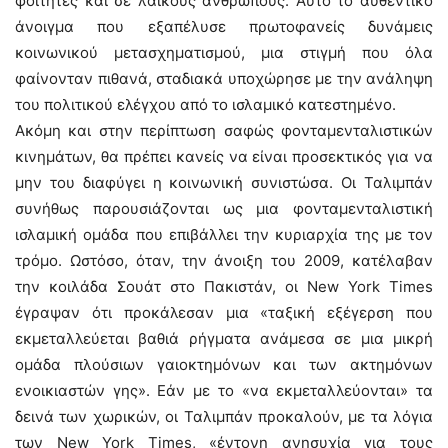
φοιτητές και σε λαϊκούς ανθρώπους. Αυτό το αυθεντικό
άνοιγμα που εξαπέλυσε πρωτοφανείς δυνάμεις
κοινωνικού μετασχηματισμού, μια στιγμή που όλα
φαίνονταν πιθανά, σταδιακά υποχώρησε με την ανάληψη
του πολιτικού ελέγχου από το ισλαμικό κατεστημένο.
Ακόμη και στην περίπτωση σαφώς φονταμενταλιστικών
κινημάτων, θα πρέπει κανείς να είναι προσεκτικός για να
μην του διαφύγει η κοινωνική συνιστώσα. Οι Ταλιμπάν
συνήθως παρουσιάζονται ως μια φονταμενταλιστική
ισλαμική ομάδα που επιβάλλει την κυριαρχία της με τον
τρόμο. Ωστόσο, όταν, την άνοιξη του 2009, κατέλαβαν
την κοιλάδα Σουάτ στο Πακιστάν, οι New York Times
έγραψαν ότι προκάλεσαν μια «ταξική εξέγερση που
εκμεταλλεύεται βαθιά ρήγματα ανάμεσα σε μια μικρή
ομάδα πλούσιων γαιοκτημόνων και των ακτημόνων
ενοικιαστών γης». Εάν με το «να εκμεταλλεύονται» τα
δεινά των χωρικών, οι Ταλιμπάν προκαλούν, με τα λόγια
των New York Times, «έντονη ανησυχία για τους