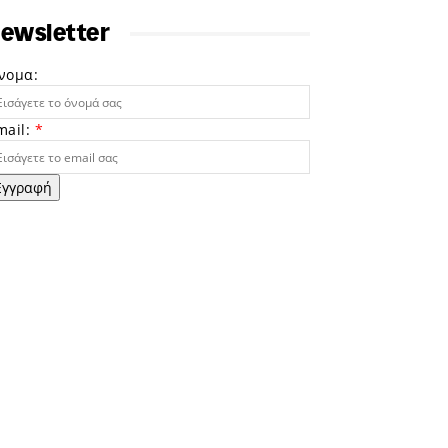
ewsletter
νομα:
mail:
*
Εγγραφή