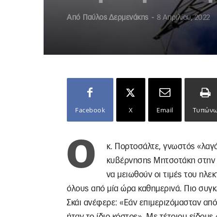
Από
Παύλος Δερμενάκης
-
8 Απριλίου, 2022
Facebook
X
Email
Τυπών
Ο
κ. Πορτοσάλτε, γνωστός «λαγό
κυβέρνησης Μητσοτάκη στην π
να μειωθούν οι τιμές του ηλεκ
όλους από μία ώρα καθημερινά. Πιο συγ
Σκάι ανέφερε: «Εάν επιμεριζόμασταν από
ήταν το ίδιο κόστος». Με τέτοιου είδου