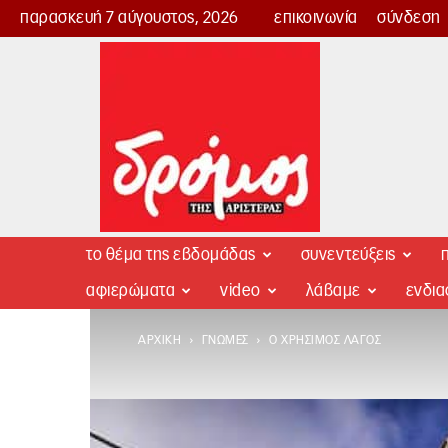
παρασκευή 7 αύγουστος, 2026
επικοινωνία
σύνδεση
Δρόμος
της
Αριστεράς
το θέμα της εβδομάδας
συνεντεύξεις
π
αφιερώματα
video
λάβαμε
ενδι
ΑΡΧΙΚΉ
ΓΝΏΜΕΣ
Ο ΧΡΉΣΙΜΟΣ ΛΑΓΌΣ