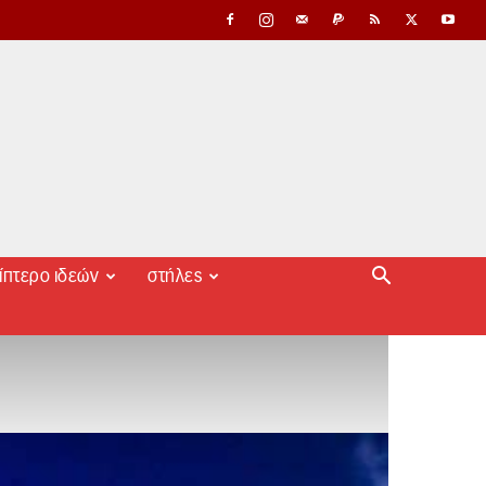
ίπτερο ιδεών
στήλες