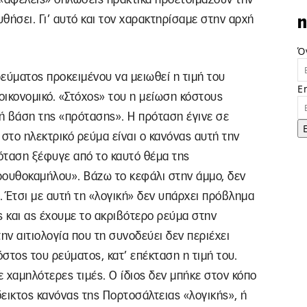
υθήσει. Γι’ αυτό και τον χαρακτηρίσαμε στην αρχή
n
Ό
εύματος προκειμένου να μειωθεί η τιμή του
E
 οικονομικό. «Στόχος» του η μείωση κόστους
κή βάση της «πρότασης». Η πρόταση έγινε σε
στο ηλεκτρικό ρεύμα είναι ο κανόνας αυτή την
όταση ξέφυγε από το καυτό θέμα της
ρουθοκαμήλου». Βάζω το κεφάλι στην άμμο, δεν
 Έτσι με αυτή τη «λογική» δεν υπάρχει πρόβλημα
ς και ας έχουμε το ακριβότερο ρεύμα στην
 αιτιολογία που τη συνοδεύει δεν περιέχει
όστος του ρεύματος, κατ’ επέκταση η τιμή του.
 χαμηλότερες τιμές. Ο ίδιος δεν μπήκε στον κόπο
εικτος κανόνας της Πορτοσάλτειας «λογικής», ή