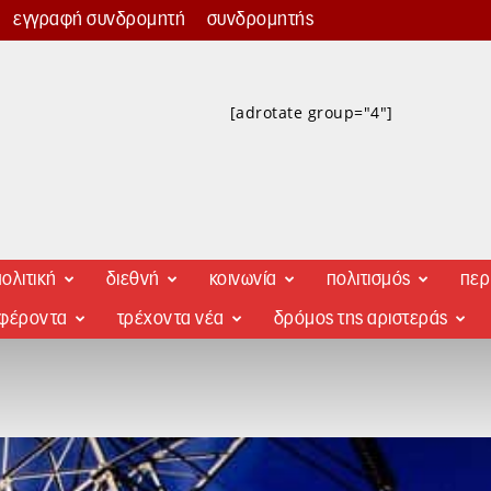
εγγραφή συνδρομητή
συνδρομητής
[adrotate group="4"]
ολιτική
διεθνή
κοινωνία
πολιτισμός
περ
αφέροντα
τρέχοντα νέα
δρόμος της αριστεράς