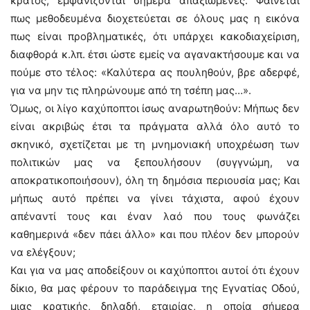
κράτος, εμφανίζονται σήμερα απαξιωμένες. Φαίνεται
πως μεθοδευμένα διοχετεύεται σε όλους μας η εικόνα
πως είναι προβληματικές, ότι υπάρχει κακοδιαχείριση,
διαφθορά κ.λπ. έτσι ώστε εμείς να αγανακτήσουμε και να
πούμε στο τέλος: «Καλύτερα ας πουληθούν, βρε αδερφέ,
για να μην τις πληρώνουμε από τη τσέπη μας…».
Όμως, οι λίγο καχύποπτοι ίσως αναρωτηθούν: Μήπως δεν
είναι ακριβώς έτσι τα πράγματα αλλά όλο αυτό το
σκηνικό, σχετίζεται με τη μνημονιακή υποχρέωση των
πολιτικών μας να ξεπουλήσουν (συγγνώμη, να
αποκρατικοποιήσουν), όλη τη δημόσια περιουσία μας; Και
μήπως αυτό πρέπει να γίνει τάχιστα, αφού έχουν
απέναντί τους και έναν λαό που τους φωνάζει
καθημερινά «δεν πάει άλλο» και που πλέον δεν μπορούν
να ελέγξουν;
Και για να μας αποδείξουν οι καχύποπτοι αυτοί ότι έχουν
δίκιο, θα μας φέρουν το παράδειγμα της Εγνατίας Οδού,
μιας κρατικής, δηλαδή, εταιρίας, η οποία σήμερα