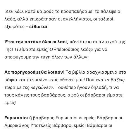
Δεν λέω
,
κατά καιρούς το προσπαθήσαμε, το πάλεψε ο
λαός, αλλά επικράτησαν οι ανελλήνιστοι, οι ταξικοί
εξωμότες –
είθισται
!
Έτσι την πατάνε όλοι οι λαοί,
πάντοτε κι απανταχού της
Γης!
Τι είμαστε εμείς;
Ο «περιούσιος λαός» για να
αποφύγουμε την τύχη όλων των άλλων;
Ας παρηγορούμεθα λοιπόν!
Τα βιβλία αραχνιασμένα στα
ράφια και το survivor στις οθόνες μας! Πού
«να τα βάζεις
τώρα με τες λεγεώνες».
Τουθόπερ ήγουν δηλαδή, τι να
τους κάνεις τους βαρβάρους, αφού οι βάρβαροι είμαστε
εμείς!
Ευρωπαίοι
ή βάρβαροι; Ευρωπαίοι κι εμείς! Βάρβαροι οι
Αμερικάνοι; Υποτελείς βάρβαροι εμείς! Βάρβαροι οι