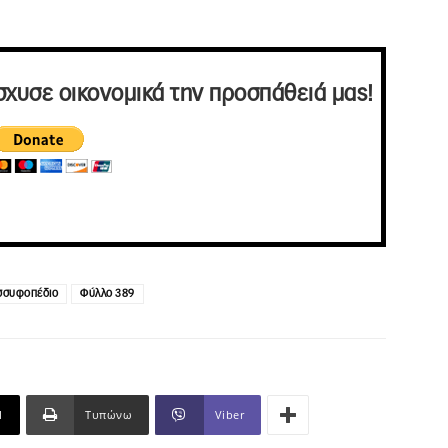
σχυσε οικονομικά την προσπάθειά μας!
σσυφοπέδιο
Φύλλο 389
l
Τυπώνω
Viber