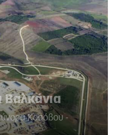
α Βαλκάνια
σύνορα Κοσόβου -