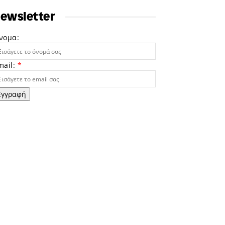
ewsletter
νομα:
mail:
*
Εγγραφή