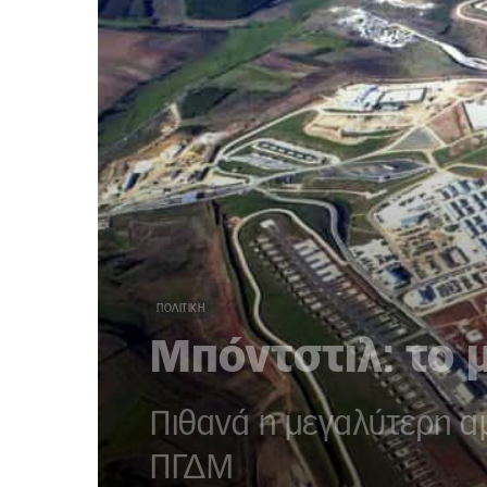
ΠΟΛΙΤΙΚΉ
Μπόντστιλ: το 
Πιθανά η μεγαλύτερη α
ΠΓΔΜ