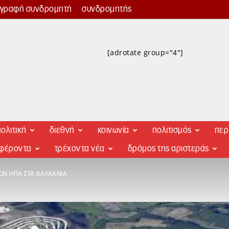
γγραφή συνδρομητή
συνδρομητής
[adrotate group="4"]
ολιτική
διεθνή
κοινωνία
πολιτισμός
περ
αφέροντα
τρέχοντα νέα
δρόμος της αριστεράς
ΤΩΝ ΗΠΑ ΣΤΑ ΒΑΛΚΆΝΙΑ