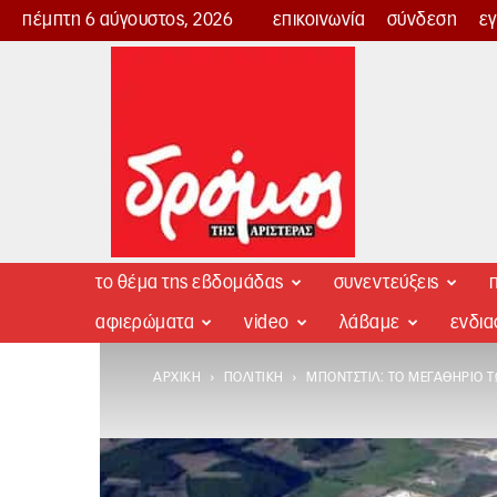
πέμπτη 6 αύγουστος, 2026
επικοινωνία
σύνδεση
ε
Δρόμος
της
Αριστεράς
το θέμα της εβδομάδας
συνεντεύξεις
π
αφιερώματα
video
λάβαμε
ενδι
ΑΡΧΙΚΉ
ΠΟΛΙΤΙΚΉ
ΜΠΌΝΤΣΤΙΛ: ΤΟ ΜΕΓΑΘΉΡΙΟ 