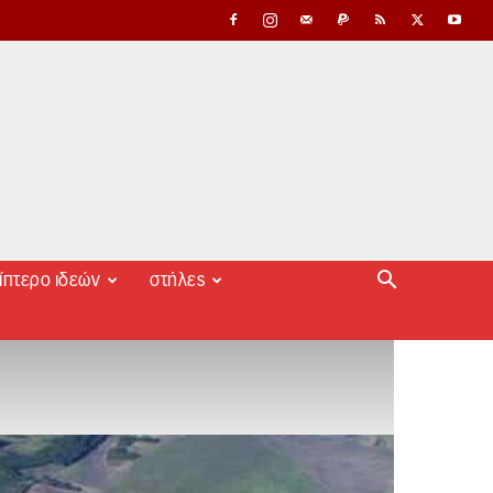
ίπτερο ιδεών
στήλες