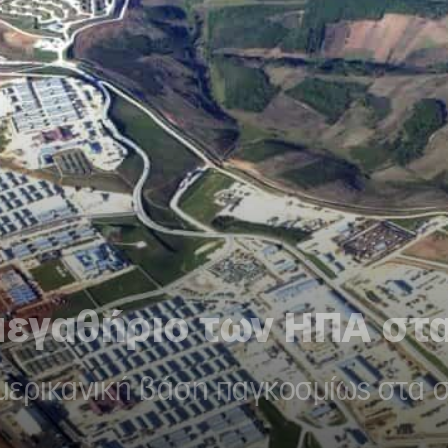
μεγαθήριο των ΗΠΑ στ
μερικανική βάση παγκοσμίως στα 