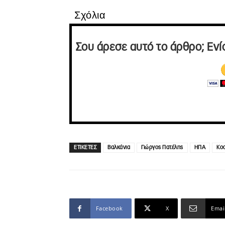
Σχόλια
Σου άρεσε αυτό το άρθρο; Ενί
ΕΤΙΚΕΤΕΣ
Βαλκάνια
Γιώργος Πατέλης
ΗΠΑ
Κο
Facebook
X
Emai