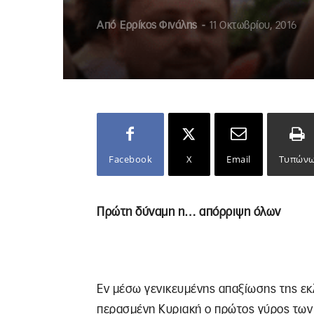
Από
Ερρίκος Φινάλης
-
11 Οκτωβρίου, 2016
Facebook
X
Email
Τυπών
Πρώτη δύναμη η… απόρριψη όλων
Εν μέσω γενικευμένης απαξίωσης της εκ
περασμένη Κυριακή ο πρώτος γύρος των 