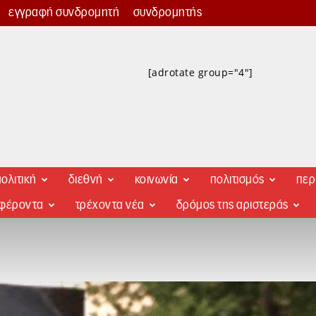
εγγραφή συνδρομητή
συνδρομητής
[adrotate group="4"]
ολιτική
διεθνή
κοινωνία
πολιτισμός
περ
αφέροντα
τρέχοντα νέα
δρόμος της αριστεράς