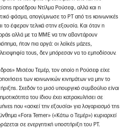
είσης προέδρου Ντίλμα Ρούσεφ, αλλά και η
τικό φάσμα, απογύμνωσε το ΡΤ από τις κοινωνικές
ι το έφεραν τελικά στην εξουσία. Και όταν η
θοράς αλλά με τα ΜΜΕ να την αβαντάρουν
όπημα, ήταν πια αργά: οι λαϊκές μάζες,
λειοψηφία τους, δεν μπόρεσαν να το εμποδίσουν.
εδρος» Μισέου Τεμέρ, τον οποίο η Ρούσεφ είχε
δοποιήσεις των κοινωνικών κινημάτων να μην το
ήριξης. Σχεδόν το μισό υπουργικό συμβούλιο είναι
ημοτικότητα του ίδιου έχει κατρακυλήσει σε
ήνες που «ασκεί την εξουσία» για λογαριασμό της
 σύνθημα «Fora Temer» («Κάτω ο Τεμέρ») κυριαρχεί
ράζεται σε ενεργητική υποστήριξη του ΡΤ.