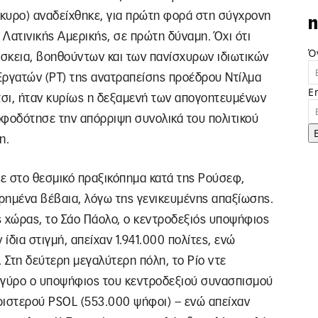
άκυρο) αναδείχθηκε, για πρώτη φορά στη σύγχρονη
n
Λατινικής Αμερικής, σε πρώτη δύναμη. Όχι ότι
Ό
έσκεια, βοηθούντων και των πανίσχυρων ιδιωτικών
ργατών (ΡΤ) της ανατραπείσης προέδρου Ντίλμα
E
τσι, ήταν κυρίως η δεξαμενή των απογοητευμένων
οφοδότησε την απόρριψη συνολικά του πολιτικού
η.
ε στο θεσμικό πραξικόπημα κατά της Ρούσεφ,
τρημένα βέβαια, λόγω της γενικευμένης απαξίωσης.
ς χώρας, το Σάο Πάολο, ο κεντροδεξιός υποψήφιος
δια στιγμή, απείχαν 1.941.000 πολίτες, ενώ
. Στη δεύτερη μεγαλύτερη πόλη, το Ρίο ντε
 γύρο ο υποψήφιος του κεντροδεξιού συνασπισμού
ριστερού PSOL (553.000 ψήφοι) – ενώ απείχαν