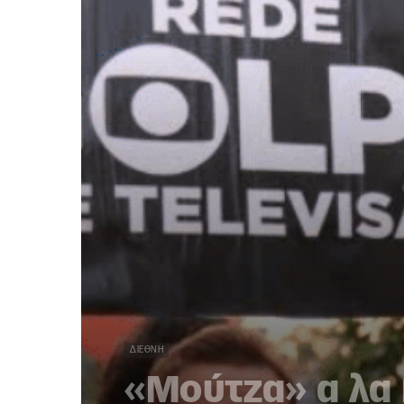
ΔΙΕΘΝΉ
«Μούτζα» α λα 