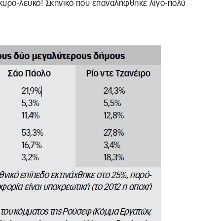
άκυρο-λευκό! Σκηνικό που επαναλήφθηκε λίγο-πολύ