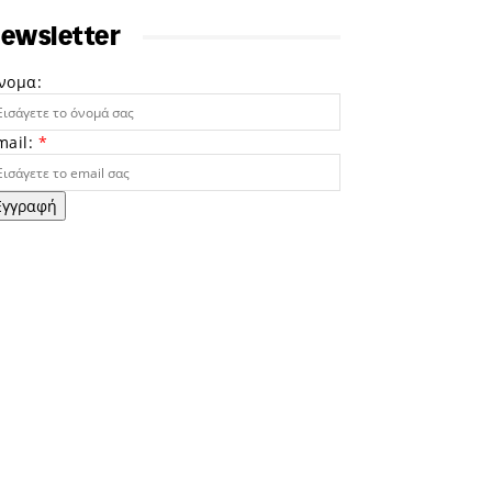
ewsletter
νομα:
mail:
*
Εγγραφή