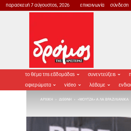
παρασκευή 7 αύγουστος, 2026
επικοινωνία
σύνδεση
Δρόμος
της
Αριστεράς
το θέμα της εβδομάδας
συνεντεύξεις
π
αφιερώματα
video
λάβαμε
ενδι
ΑΡΧΙΚΉ
ΔΙΕΘΝΉ
«ΜΟΎΤΖΑ» Α ΛΑ ΒΡΑΖΙΛΙΆΝΙΚΑ