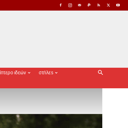
ίπτερο ιδεών
στήλες