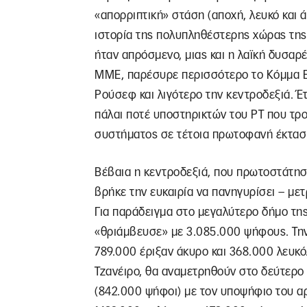
«απορριπτική» στάση (αποχή, λευκό και 
ιστορία της πολυπληθέστερης χώρας της 
ήταν απρόσμενο, μιας και η λαϊκή δυσαρ
ΜΜΕ, παρέσυρε περισσότερο το Κόμμα Ε
Ρούσεφ και λιγότερο την κεντροδεξιά. Έ
πάλαι ποτέ υποστηρικτών του ΡΤ που τρ
συστήματος σε τέτοια πρωτοφανή έκτασ
Βέβαια η κεντροδεξιά, που πρωτοστάτησ
βρήκε την ευκαιρία να πανηγυρίσει – με
Για παράδειγμα στο μεγαλύτερο δήμο τη
«θριάμβευσε» με 3.085.000 ψήφους. Την ί
789.000 έριξαν άκυρο και 368.000 λευκό
Τζανέιρο, θα αναμετρηθούν στο δεύτερο
(842.000 ψήφοι) με τον υποψήφιο του α