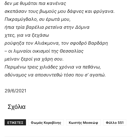
δεν με θυμάται πια κανένας
σκεπάσαν τους βωμούς μου δάφνες και φρύγανα.
Πικραμύγδαλο, συ έρωτά μου,
ήπια τρία βαρέλια ρετσίνα στην Δόμνα
χτες, για να ξεχάσω
ρούφηξα τον Αλιάκμονα, τον σφοδρό Βαρδάρη
– οι λιμναίοι οικισμοί της Θεσσαλίας
μείναν ξεροί για χάρη σου.
Περιμένω τρεις χιλιάδες χρόνια να πεθάνω,
αδύναμος να αποσυντεθώ τόσο που σ’ αγαπώ.
29/6/2021
Σχόλια
ΕΤΙΚΕΤΕΣ
Θωμάς Κοροβίνης
Κωστής Μοσκώφ
Φύλλο 551