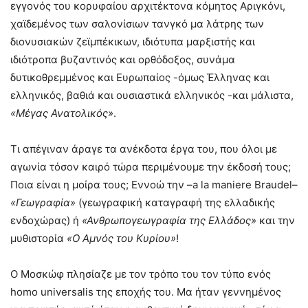
εγγονός του κορυφαίου αρχιτέκτονα κόμητος Αριγκόνι,
χαϊδεμένος των σαλονίσιων τανγκό μα λάτρης των
διονυσιακών ζεϊμπέκικων, ιδιότυπα μαρξιστής και
ιδιότροπα βυζαντινός και ορθόδοξος, συνάμα
δυτικοθρεμμένος και Ευρωπαίος -όμως Έλληνας και
ελληνικός, βαθιά και ουσιαστικά ελληνικός -και μάλιστα,
«Μέγας Ανατολικός»
.
Τι απέγιναν άραγε τα ανέκδοτα έργα του, που όλοι με
αγωνία τόσον καιρό τώρα περιμένουμε την έκδοσή τους;
Ποια είναι η μοίρα τους; Εννοώ την –a la maniere Braudel–
«Γεωγραφία»
(γεωγραφική καταγραφή της ελλαδικής
ενδοχώρας) ή
«Ανθρωπογεωγραφία της Ελλάδος»
και την
μυθιστορία
«Ο Αμνός του Κυρίου»
!
Ο Μοσκώφ πλησίαζε με τον τρόπο του τον τύπο ενός
homo universalis της εποχής του. Μα ήταν γεννημένος