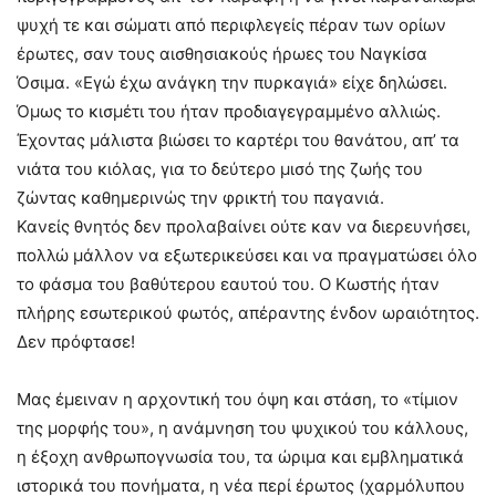
ψυχή τε και σώματι από περιφλεγείς πέραν των ορίων
έρωτες, σαν τους αισθησιακούς ήρωες του Ναγκίσα
Όσιμα. «Εγώ έχω ανάγκη την πυρκαγιά» είχε δηλώσει.
Όμως το κισμέτι του ήταν προδιαγεγραμμένο αλλιώς.
Έχοντας μάλιστα βιώσει το καρτέρι του θανάτου, απ’ τα
νιάτα του κιόλας, για το δεύτερο μισό της ζωής του
ζώντας καθημερινώς την φρικτή του παγανιά.
Κανείς θνητός δεν προλαβαίνει ούτε καν να διερευνήσει,
πολλώ μάλλον να εξωτερικεύσει και να πραγματώσει όλο
το φάσμα του βαθύτερου εαυτού του. Ο Κωστής ήταν
πλήρης εσωτερικού φωτός, απέραντης ένδον ωραιότητος.
Δεν πρόφτασε!
Μας έμειναν η αρχοντική του όψη και στάση, το «τίμιον
της μορφής του», η ανάμνηση του ψυχικού του κάλλους,
η έξοχη ανθρωπογνωσία του, τα ώριμα και εμβληματικά
ιστορικά του πονήματα, η νέα περί έρωτος (χαρμόλυπου