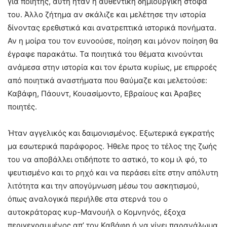
για ποιητής, αυτή ήταν η αυθεντική δημιουργική στόφα
του. Άλλο ζήτημα αν σκάλιζε και μελέτησε την ιστορία
δίνοντας ερεθιστικά και ανατρεπτικά ιστορικά πονήματα.
Αν η μοίρα του τον ευνοούσε, ποίηση και μόνον ποίηση θα
έγραφε παρακάτω. Τα ποιητικά του θέματα κινούνται
ανάμεσα στην ιστορία και τον έρωτα κυρίως, με επιρροές
από ποιητικά αναστήματα που θαύμαζε και μελετούσε:
Καβάφη, Πάουντ, Κουασίμοντο, Εβραίους και Άραβες
ποιητές.
Ήταν αγγελικός και δαιμονισμένος. Εξωτερικά εγκρατής
μα εσωτερικά παράφορος. Ήθελε προς το τέλος της ζωής
του να αποβάλλει οτιδήποτε το αστικό, το κομ ιλ φό, το
ψευτισμένο και το ρηχό και να περάσει είτε στην απόλυτη
λιτότητα και την απογύμνωση μέσω του ασκητισμού,
όπως αναλογικά περιήλθε στα στερνά του ο
αυτοκράτορας κυρ-Μανουήλ ο Κομνηνός, έξοχα
περιγεγραμμένος απ’ τον Καβάφη ή να γίνει παρανάλωμα