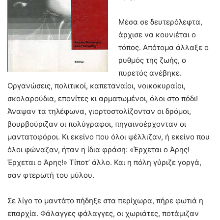
Μέσα σε δευτερόλεφτα,
άρχισε να κουνιέται ο
τόπος. Απότομα άλλαξε ο
ρυθμός της ζωής, ο
πυρετός ανέβηκε.
Οργανώσεις, πολιτικοί, καπεταναίοι, νοικοκυραίοι,
σκολαρούδια, επονίτες κι αρματωμένοι, όλοι στο πόδι!
Άναψαν τα τηλέφωνα, γιορτοστολίζονταν οι δρόμοι,
βουρβούριζαν οι πολύγραφοι, πηγαινοέρχονταν οι
μαντατοφόροι. Κι εκείνο που όλοι ψέλλιζαν, ή εκείνο που
όλοι φώναζαν, ήταν η ίδια φράση: «Έρχεται ο Άρης!
Έρχεται ο Άρης!» Τίποτ’ άλλο. Και η πόλη γύριζε γοργά,
σαν φτερωτή του μύλου.
Σε λίγο το μαντάτο πήδηξε στα περίχωρα, πήρε φωτιά η
επαρχία. Φάλαγγες φάλαγγες, οι χωριάτες, ποτάμιζαν