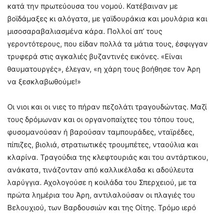
κατά την πρωτεύουσα του νομού. Κατέβαιναν με
βοϊδάμαξες κι αλόγατα, με γαϊδουράκια και μουλάρια και
μισοσαραβαλιασμένα κάρα. Πολλοί απ’ τους
γεροντότερους, που είδαν πολλά τα μάτια τους, έσφιγγαν
τρυφερά στις αγκαλιές βυζαντινές εικόνες. «Είναι
θαυματουργές», έλεγαν, «η χάρη τους βοήθησε τον Άρη
να ξεσκλαβωθούμε!»
Οι νιοι και οι νιες το πήραν πεζολάτι τραγουδώντας. Μαζί
τους δρόμωναν και οι οργανοπαίχτες του τόπου τους,
φυσομανούσαν ή βαρούσαν ταμπουράδες, νταϊρέδες,
πίπιζες, βιολιά, στρατιωτικές τρουμπέτες, νταούλια και
κλαρίνα. Τραγούδια της κλεφτουριάς και του αντάρτικου,
ανάκατα, τινάζονταν από καλλικέλαδα κι αδούλευτα
λαρύγγια. Αχολογούσε η κοιλάδα του Σπερχειού, με τα
πρώτα λημέρια του Άρη, αντιλαλούσαν οι πλαγιές του
Βελουχιού, των Βαρδουσιών και της Οίτης. Τρόμο ιερό