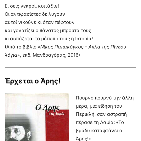
Ε, σεις νεκροί, κοιτάξτε!
Οι αντιφασίστες δε λυγούν
αυτοί νικούνε κι όταν πέφτουν
και γονατίζει ο θάνατος μπροστά τους
κι ασπάζεται το μέτωπό τους η Ιστορία!
(Από το βιβλίο
«Νίκος Παπακόγκος – Απλά της Πίνδου
λόγια»
, εκδ. Μανδραγόρας, 2016)
Έρχεται ο Άρης!
Πουρνό πουρνό την άλλη
μέρα, μια είδηση του
Περικλή, σαν αστραπή
πέρασε τη Λαμία: «Το
βράδυ καταφτάνει ο
Άρης!»