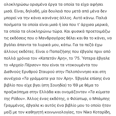
ολοκληρώσω ορισμένα έργα τα οποία τα είχα αφήσει
μισά. Είναι, δηλαδή, μία δουλειά που μετά από μένα δεν
μπορεί να την κάνει κανένας άλλος. Αυτό κάνω. Παλιά
ποιήματα τα οποία είναι μισά ή ίσα που τ’ άρχισα μερικά,
τα οποία τα ολοκληρώνω τώρα. Και φυσικά προετοιμάζω
τις εκδόσεις που ο Μανδραγόρας θέλει και θα το κάνει, να
βγάλει άπαντα τα λυρικά μου, κάτω. Για τα πεζά έχω
άλλους εκδότες. Είναι ο Παπαζήσης που έβγαλε πριν από
πολλά χρόνια τον
«Καπετάν Άρη»
, το ’75. Ύστερα έβγαλε
το
«Αρχείο Πέρσον»
που είναι τα ντοκουμέντα του
Διεθνούς Ερυθρού Σταυρού στην Πελοπόννησο και στη
συνέχεια
«Τα γράμματα για τον Άρη»
. Έβγαλε επίσης ένα
βιβλίο που είχε βγει (στη Σουηδία) το ’69 με θέμα το
πραξικόπημα στην Ελλάδα και ονομάζονταν
«Τα κύματα
της Ρόδου»
. Άλλος ένας εκδότης, ο Φιλίστωρ, ο Μπάμπης
Γραμμένος, έβγαλε κι αυτός ένα βιβλίο μου το οποίο ήταν
μαζί με τον καθηγητή κοινωνιολογίας, τον Νίκο Κοταρίδη,