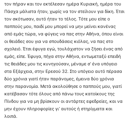
τον πήραν και τον εκτέλεσαν ημέρα Κυριακή, ημέρα του
Πάσχα μάλιστα ήταν, χωρίς να τον στείλουν για δίκη. Έτσι
τον σκότωσαν, αυτό ήταν το τέλος. Τότε μου είπε ο
παππούς μου, παιδί μου μπορεί να μην μείνει κανένας
από εμάς τώρα, να φύγεις να πας στην Αθήνα, όπου είναι
οι θειάδες σου για να σπουδάσεις κιόλας, να πας στο
σχολειό. Έτσι έφυγα εγώ, τουλάχιστον να ζήσει ένας από
εμάς, είπε. Έφυγα, πήγα στην Αθήνα, εντωμεταξύ επειδή
τις θειάδες μου τις κυνηγούσαν, μέναμε σ’ ένα υπόγειο
στα Εξάρχεια, στην Ερεσού 32. Στο υπόγειο αυτό πέρασα
δύο χρόνια γιατί ήταν παράνομες, έμεινα δύο χρόνια
στην παρανομία. Μετά ακολούθησε ο παππούς μου, γιατί
κατέβασαν τότε όλους από πάνω τους κατοίκους της
Πίνδου για να μη βρίσκουν οι αντάρτες εφεδρείες, και να
μην έχουν πληροφορίες γι’ αυτούς ή στηρίγματα και
λοιπά.