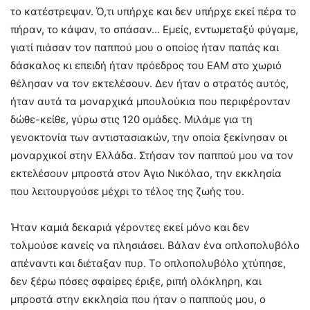
το κατέστρεψαν. Ό,τι υπήρχε και δεν υπήρχε εκεί πέρα το
πήραν, το κάψαν, το σπάσαν… Εμείς, εντωμεταξύ φύγαμε,
γιατί πιάσαν τον παππού μου ο οποίος ήταν παπάς και
δάσκαλος κι επειδή ήταν πρόεδρος του ΕΑΜ στο χωριό
θέλησαν να τον εκτελέσουν. Δεν ήταν ο στρατός αυτός,
ήταν αυτά τα μοναρχικά μπουλούκια που περιφέρονταν
δώθε-κείθε, γύρω στις 120 ομάδες. Μιλάμε για τη
γενοκτονία των αντιστασιακών, την οποία ξεκίνησαν οι
μοναρχικοί στην Ελλάδα. Στήσαν τον παππού μου να τον
εκτελέσουν μπροστά στον Άγιο Νικόλαο, την εκκλησία
που λειτουργούσε μέχρι το τέλος της ζωής του.
Ήταν καμιά δεκαριά γέροντες εκεί μόνο και δεν
τολμούσε κανείς να πλησιάσει. Βάλαν ένα οπλοπολυβόλο
απέναντι και διέταξαν πυρ. Το οπλοπολυβόλο χτύπησε,
δεν ξέρω πόσες σφαίρες έριξε, ριπή ολόκληρη, και
μπροστά στην εκκλησία που ήταν ο παππούς μου, ο