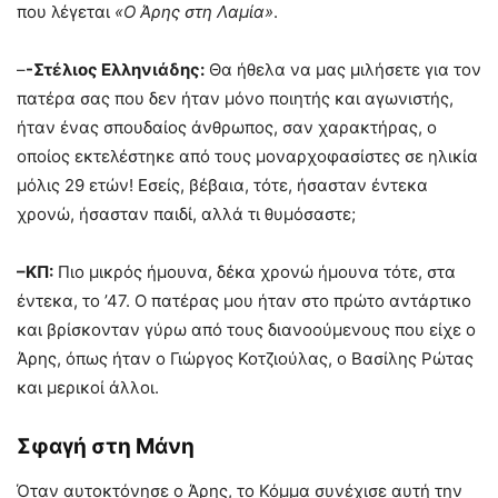
που λέγεται
«Ο Άρης στη Λαμία»
.
–
-Στέλιος Ελληνιάδης:
Θα ήθελα να μας μιλήσετε για τον
πατέρα σας που δεν ήταν μόνο ποιητής και αγωνιστής,
ήταν ένας σπουδαίος άνθρωπος, σαν χαρακτήρας, ο
οποίος εκτελέστηκε από τους μοναρχοφασίστες σε ηλικία
μόλις 29 ετών! Εσείς, βέβαια, τότε, ήσασταν έντεκα
χρονώ, ήσασταν παιδί, αλλά τι θυμόσαστε;
–ΚΠ:
Πιο μικρός ήμουνα, δέκα χρονώ ήμουνα τότε, στα
έντεκα, το ’47. Ο πατέρας μου ήταν στο πρώτο αντάρτικο
και βρίσκονταν γύρω από τους διανοούμενους που είχε ο
Άρης, όπως ήταν ο Γιώργος Κοτζιούλας, ο Βασίλης Ρώτας
και μερικοί άλλοι.
Σφαγή στη Μάνη
Όταν αυτοκτόνησε ο Άρης, το Κόμμα συνέχισε αυτή την