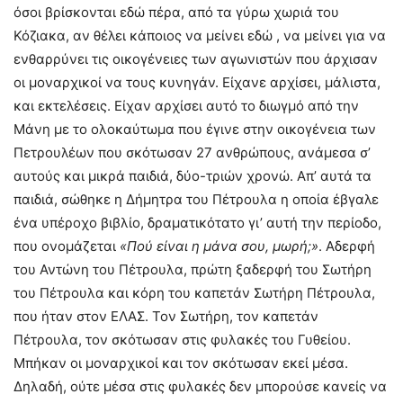
όσοι βρίσκονται εδώ πέρα, από τα γύρω χωριά του
Κόζιακα, αν θέλει κάποιος να μείνει εδώ , να μείνει για να
ενθαρρύνει τις οικογένειες των αγωνιστών που άρχισαν
οι μοναρχικοί να τους κυνηγάν. Είχανε αρχίσει, μάλιστα,
και εκτελέσεις. Είχαν αρχίσει αυτό το διωγμό από την
Μάνη με το ολοκαύτωμα που έγινε στην οικογένεια των
Πετρουλέων που σκότωσαν 27 ανθρώπους, ανάμεσα σ’
αυτούς και μικρά παιδιά, δύο-τριών χρονώ. Απ’ αυτά τα
παιδιά, σώθηκε η Δήμητρα του Πέτρουλα η οποία έβγαλε
ένα υπέροχο βιβλίο, δραματικότατο γι’ αυτή την περίοδο,
που ονομάζεται
«Πού είναι η μάνα σου, μωρή;»
. Αδερφή
του Αντώνη του Πέτρουλα, πρώτη ξαδερφή του Σωτήρη
του Πέτρουλα και κόρη του καπετάν Σωτήρη Πέτρουλα,
που ήταν στον ΕΛΑΣ. Τον Σωτήρη, τον καπετάν
Πέτρουλα, τον σκότωσαν στις φυλακές του Γυθείου.
Μπήκαν οι μοναρχικοί και τον σκότωσαν εκεί μέσα.
Δηλαδή, ούτε μέσα στις φυλακές δεν μπορούσε κανείς να