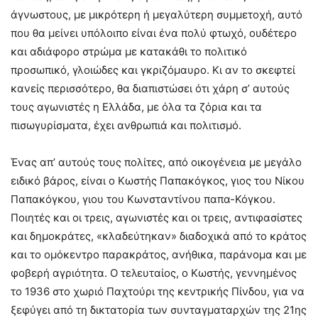
άγνωστους, με μικρότερη ή μεγαλύτερη συμμετοχή, αυτό
που θα μείνει υπόλοιπο είναι ένα πολύ φτωχό, ουδέτερο
και αδιάφορο στρώμα με κατακάθι το πολιτικό
προσωπικό, γλοιώδες και γκριζόμαυρο. Κι αν το σκεφτεί
κανείς περισσότερο, θα διαπιστώσει ότι χάρη σ’ αυτούς
τους αγωνιστές η Ελλάδα, με όλα τα ζόρια και τα
πισωγυρίσματα, έχει ανθρωπιά και πολιτισμό.
Ένας απ’ αυτούς τους πολίτες, από οικογένεια με μεγάλο
ειδικό βάρος, είναι ο Κωστής Παπακόγκος, γιος του Νίκου
Παπακόγκου, γιου του Κωνσταντίνου παπα-Κόγκου.
Ποιητές και οι τρεις, αγωνιστές και οι τρεις, αντιφασίστες
και δημοκράτες, «κλαδεύτηκαν» διαδοχικά από το κράτος
και το ομόκεντρο παρακράτος, ανήθικα, παράνομα και με
φοβερή αγριότητα. Ο τελευταίος, ο Κωστής, γεννημένος
το 1936 στο χωριό Παχτούρι της κεντρικής Πίνδου, για να
ξεφύγει από τη δικτατορία των συνταγματαρχών της 21ης