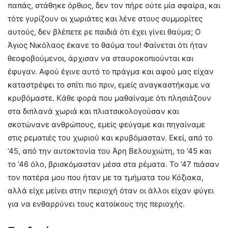
παπάς, στάθηκε όρθιος, δεν τον πήρε ούτε μία σφαίρα, και
τότε γυρίζουν οι χωριάτες και λένε στους συμμορίτες
αυτούς, δεν βλέπετε ρε παιδιά ότι έχει γίνει θαύμα; Ο
Άγιος Νικόλαος έκανε το θαύμα του! Φαίνεται ότι ήταν
θεοφοβούμενοι, άρχισαν να σταυροκοπιούνται και
έφυγαν. Αφού έγινε αυτό το πράγμα και αφού μας είχαν
καταστρέψει το σπίτι πιο πριν, εμείς αναγκαστήκαμε να
κρυβόμαστε. Kάθε φορά που μαθαίναμε ότι πλησιάζουν
στα διπλανά χωριά και πλιατσικολογούσαν και
σκοτώνανε ανθρώπους, εμείς φεύγαμε και πηγαίναμε
στις ρεματιές του χωριού και κρυβόμασταν. Εκεί, από το
’45, από την αυτοκτονία του Άρη Βελουχιώτη, το ’45 και
το ’46 όλο, βρισκόμασταν μέσα στα ρέματα. Το ’47 πιάσαν
τον πατέρα μου που ήταν με τα τμήματα του Κόζιακα,
αλλά είχε μείνει στην περιοχή όταν οι άλλοι είχαν φύγει
για να ενθαρρύνει τους κατοίκους της περιοχής.