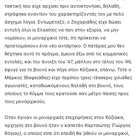
τακτική που είχε αρχίσει πριν αυτοκτονήσει, δηλαδή,
στράφηκε εναντίον του χαρακτηρίζοντάς τον με πολύ
άσχημα λόγια. Εντωμεταξύ, ο Ζαχαριάδης είχε δώσει
εντολή όλοι οι Ελασίτες να παν στην εξορία, να μην
νομίσουν, οι μοναρχικοί τότε, ότι πρόκειται να
προετοιμάσουν ένα νέο αντάρτικο. Ο πατέρας μου δεν
δέχτηκε αυτό το πράγμα, έμεινε έξω από τις κομματικές
εντολές, και την άνοιξη του ’47, μάλλον στο τέλος του ’46,
έφυγε για το βουνό και πήγε στον Κόζιακα, επάνω. Τότε ο
Μάρκος (Βαφειάδης) είχε περίπου τρεις-τέσσερις χιλιάδες
αγωνιστές, καταδιωκόμενους δηλαδή στο βουνό, τους
οποίους το Κόμμα τους κρατούσε σαν μέτρο πίεσης προς
τους μοναρχικούς.
Όταν έγιναν οι μοναρχικές επιχειρήσεις στον Κόζιακα,
αρχηγός στο βουνό ήταν ο καπετάν Καρτσιώτης (Γιώργος
Βόγιας), ο οποίος είπε ότι επειδή θα ’ρθούν οι μοναρχικοί,