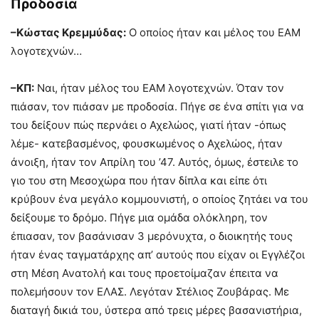
Προδοσία
–Κώστας Κρεμμύδας:
Ο οποίος ήταν και μέλος του ΕΑΜ
λογοτεχνών…
–ΚΠ:
Ναι, ήταν μέλος του ΕΑΜ λογοτεχνών. Όταν τον
πιάσαν, τον πιάσαν με προδοσία. Πήγε σε ένα σπίτι για να
του δείξουν πώς περνάει ο Αχελώος, γιατί ήταν -όπως
λέμε- κατεβασμένος, φουσκωμένος ο Αχελώος, ήταν
άνοιξη, ήταν τον Απρίλη του ’47. Αυτός, όμως, έστειλε το
γιο του στη Μεσοχώρα που ήταν δίπλα και είπε ότι
κρύβουν ένα μεγάλο κομμουνιστή, ο οποίος ζητάει να του
δείξουμε το δρόμο. Πήγε μια ομάδα ολόκληρη, τον
έπιασαν, τον βασάνισαν 3 μερόνυχτα, ο διοικητής τους
ήταν ένας ταγματάρχης απ’ αυτούς που είχαν οι Εγγλέζοι
στη Μέση Ανατολή και τους προετοίμαζαν έπειτα να
πολεμήσουν τον ΕΛΑΣ. Λεγόταν Στέλιος Ζουβάρας. Με
διαταγή δικιά του, ύστερα από τρεις μέρες βασανιστήρια,