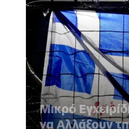
ΚΟΙΝΩΝΊΑ
Μικρό Εγχειρίδ
να Αλλάξουν τ