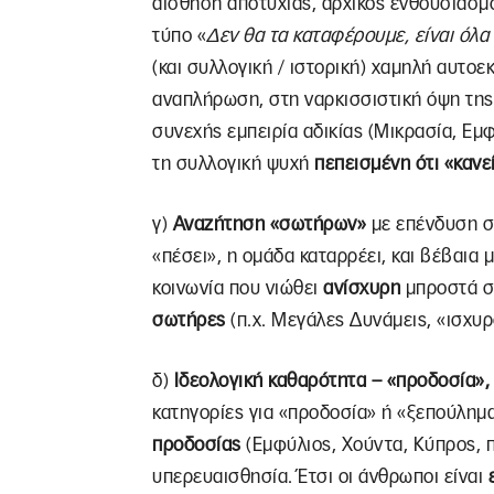
αίσθηση αποτυχίας, αρχικός ενθουσιασμ
τύπο «
Δεν θα τα καταφέρουμε, είναι όλα 
(και συλλογική / ιστορική) χαμηλή αυτοε
αναπλήρωση, στη ναρκισσιστική όψη της
συνεχής εμπειρία αδικίας (Μικρασία, Εμ
τη συλλογική ψυχή
πεπεισμένη ότι «κανε
γ)
Αναζήτηση «σωτήρων»
με επένδυση σ
«πέσει», η ομάδα καταρρέει, και βέβαια 
κοινωνία που νιώθει
ανίσχυρη
μπροστά σε
σωτήρες
(π.χ. Μεγάλες Δυνάμεις, «ισχυρο
δ)
Ιδεολογική καθαρότητα – «προδοσία»
κατηγορίες για «προδοσία» ή «ξεπούλημα»
προδοσίας
(Εμφύλιος, Χούντα, Κύπρος, π
υπερευαισθησία. Έτσι οι άνθρωποι είναι