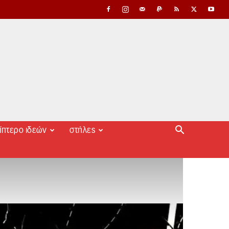
ίπτερο ιδεών
στήλες