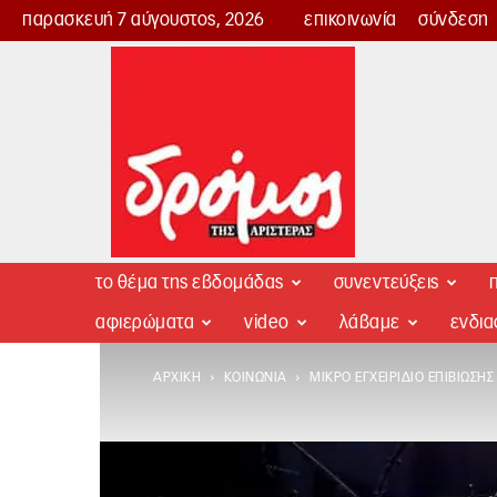
παρασκευή 7 αύγουστος, 2026
επικοινωνία
σύνδεση
Δρόμος
της
Αριστεράς
το θέμα της εβδομάδας
συνεντεύξεις
π
αφιερώματα
video
λάβαμε
ενδι
ΑΡΧΙΚΉ
ΚΟΙΝΩΝΊΑ
ΜΙΚΡΌ ΕΓΧΕΙΡΊΔΙΟ ΕΠΙΒΊΩΣ