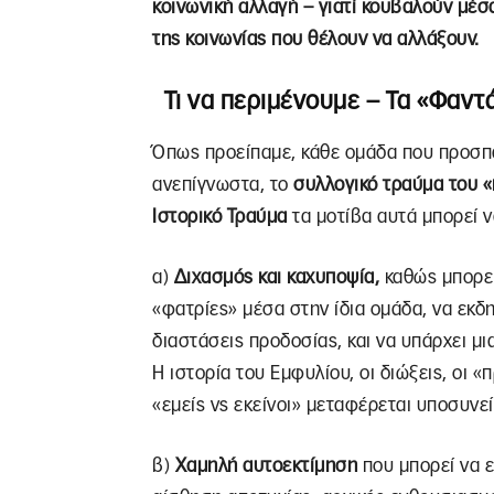
κοινωνική αλλαγή – γιατί κουβαλούν μέσ
της κοινωνίας που θέλουν να αλλάξουν.
Τι να περιμένουμε – Τα «Φαντ
Όπως προείπαμε, κάθε ομάδα που προσπα
ανεπίγνωστα, το
συλλογικό τραύμα του «
Ιστορικό Τραύμα
τα μοτίβα αυτά μπορεί να
α)
Διχασμός και καχυποψία,
καθώς μπορε
«φατρίες» μέσα στην ίδια ομάδα, να εκ
διαστάσεις προδοσίας, και να υπάρχει μι
Η ιστορία του Εμφυλίου, οι διώξεις, οι
«εμείς vs εκείνοι» μεταφέρεται υποσυνε
β)
Χαμηλή αυτοεκτίμηση
που μπορεί να 