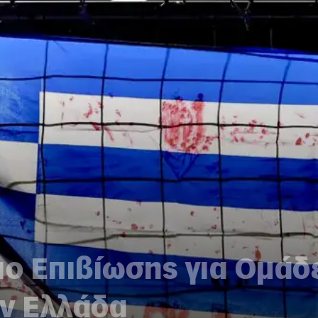
ιο Επιβίωσης για Ομάδ
ην Ελλάδα