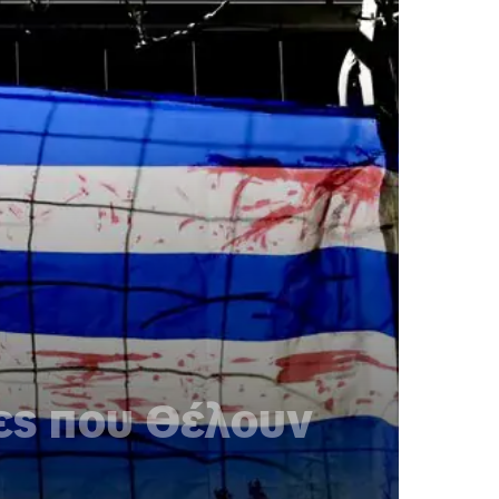
ες που Θέλουν