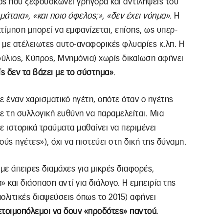
ός που ξεφουσκώνει γρήγορα και αντιλήψεις του
μάταια», «και ποιο όφελος;», «δεν έχει νόημα»
.
Η
κτίμηση μπορεί να εμφανίζεται, επίσης, ως υπερ-
 με ατέλειωτες αυτο-αναφορικές φλυαρίες κ.λπ. Η
φύλιος, Κύπρος, Μνημόνια) χωρίς δικαίωση αφήνει
ίς δεν τα βάζει με το σύστημα»
.
ε έναν χαρισματικό ηγέτη, οπότε όταν ο ηγέτης
με τη συλλογική ευθύνη να παραμελείται. Μια
 ιστορικά τραύματα μαθαίνει να περιμένει
ύς ηγέτες»), όχι να πιστεύει στη δική της δύναμη.
,
με άπειρες διαμάχες για μικρές διαφορές,
 και διάσπαση αντί για διάλογο. Η εμπειρία της
ολιτικές διαψεύσεις όπως το 2015) αφήνει
ετοιμοπόλεμοι να δουν «προδότες» παντού.