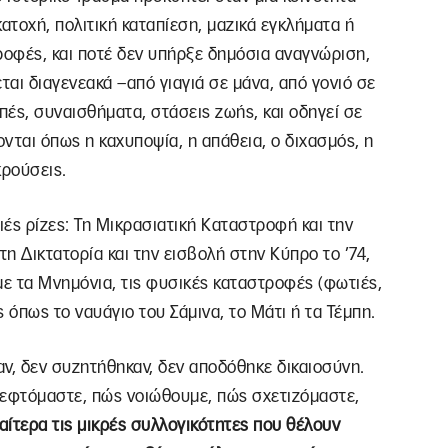
κατοχή, πολιτική καταπίεση, μαζικά εγκλήματα ή
ροφές, και ποτέ δεν υπήρξε δημόσια αναγνώριση,
ται διαγενεακά –από γιαγιά σε μάνα, από γονιό σε
ωπές, συναισθήματα, στάσεις ζωής, και οδηγεί σε
ται όπως η καχυποψία, η απάθεια, ο διχασμός, η
ρούσεις.
ιές ρίζες: Τη Μικρασιατική Καταστροφή και την
τη Δικτατορία και την εισβολή στην Κύπρο το ’74,
 με τα Μνημόνια, τις φυσικές καταστροφές (φωτιές,
 όπως το ναυάγιο του Σάμινα, το Μάτι ή τα Τέμπη.
ν, δεν συζητήθηκαν, δεν αποδόθηκε δικαιοσύνη.
κεφτόμαστε, πώς νοιώθουμε, πώς σχετιζόμαστε,
αίτερα τις μικρές συλλογικότητες που θέλουν