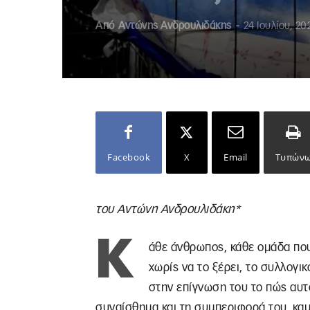
Από
Αντώνης Ανδρουλιδάκης
-
24 Ιουλίου, 20
Facebook
X
Email
Τυπών
του Αντώνη Ανδρουλιδάκη*
Κ
άθε άνθρωπος, κάθε ομάδα που
χωρίς να το ξέρει, το συλλογικ
στην επίγνωση του το πώς αυτ
συναίσθημα και τη συμπεριφορά του, καμ