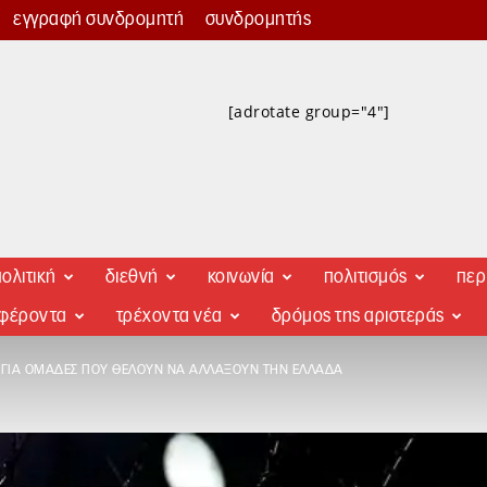
εγγραφή συνδρομητή
συνδρομητής
[adrotate group="4"]
ολιτική
διεθνή
κοινωνία
πολιτισμός
περ
αφέροντα
τρέχοντα νέα
δρόμος της αριστεράς
ΗΣ ΓΙΑ ΟΜΆΔΕΣ ΠΟΥ ΘΈΛΟΥΝ ΝΑ ΑΛΛΆΞΟΥΝ ΤΗΝ ΕΛΛΆΔΑ