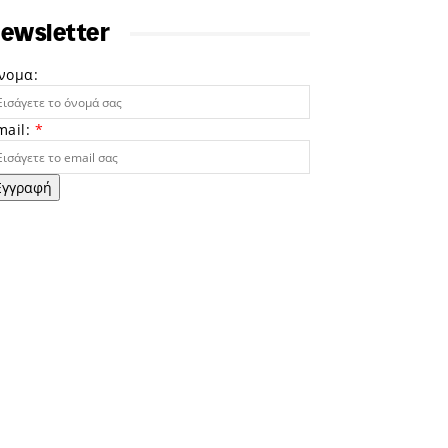
ewsletter
νομα:
mail:
*
Εγγραφή