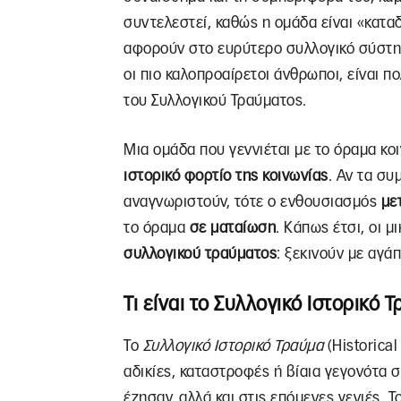
συντελεστεί, καθώς η ομάδα είναι «κατα
αφορούν στο ευρύτερο συλλογικό σύστημα
οι πιο καλοπροαίρετοι άνθρωποι, είναι π
του Συλλογικού Τραύματος.
Μια ομάδα που γεννιέται με το όραμα κο
ιστορικό φορτίο της κοινωνίας
. Αν τα συ
αναγνωριστούν, τότε ο ενθουσιασμός
με
το όραμα
σε ματαίωση
. Κάπως έτσι, οι μ
συλλογικού τραύματος
: ξεκινούν με αγάπ
Τι είναι το Συλλογικό Ιστορικό 
Το
Συλλογικό Ιστορικό Τραύμα
(Historica
αδικίες, καταστροφές ή βίαια γεγονότα 
έζησαν, αλλά και στις επόμενες γενιές. Τ